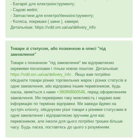
- Батареї для електроінструменту;
- Садові меблі;
- Запчастини для електро/бензоінструменту;
- Колеса, покришки ( шини ), камери;
Детальніше: https://vdd.sm.ua/ua/delivery_info
Товари зі статусом, або позначкою в описі "під
замовлення"
Товари з позначкою "під замовлення" ми відправляємо
окремими посилками і тільки новою поштою. Детальніше:
https://vdd.sm.ua/ua/delivery_info
. Якщо вам потрібно
обєднати товари різних торгівельних марок і різних статусів в
одне замовлення, або відправка іншим перевізником, будь
ласка, звяжіться з нами
+380968660546
, перед оформленням
замовлення. Ми перевіримо таку можливість і надамо вам
інформацію по термінах відправки. Ми завжди йдемо на
зустріч клієнту, обєднуємо різні товари з різними статусами в
одне замовлення і відправляємо зручним для вас
перевізником, але інколи для цього потрібно трошки більше
часу. Будь ласка, поставтесь до цього з розумінням.