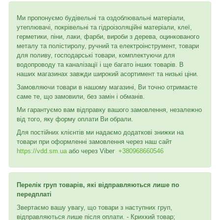
Ми пропонуємо будівельні та оздоблювальні матеріали,
утеплювачі, покрівельні та гідроізоляційні матеріали, клеї,
герметики, піни, лаки, фарби, вироби з дерева, оцинкованого
металу та полістиролу, ручний та електроінструмент, товари
для поливу, господарські товари, комплектуючи для
водопроводу та каналізації і ще багато інших товарів. В
наших магазинах завжди широкий асортимент та низькі ціни.
Замовляючи товари в нашому магазині, Ви точно отримаєте
саме те, що замовили, без замін і обманів.
Ми гарантуємо вам відправку вашого замовлення, незалежно
від того, яку форму оплати Ви обрали.
Для постійних клієнтів ми надаємо додаткові знижки на
товари при оформленні замовлення через наш сайт
https://vdd.sm.ua
або через
Viber
+380968660546
Перелік груп товарів, які відправляються лише по
передплаті
Звертаємо вашу увагу, що товари з наступних груп,
відправляються лише після оплати. - Крихкий товар;