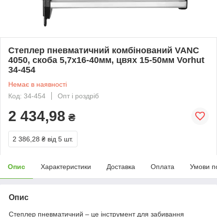
Степлер пневматичний комбінований VANC
4050, скоба 5,7х16-40мм, цвях 15-50мм Vorhut
34-454
Немає в наявності
Код: 34-454
Опт і роздріб
2 434,98
₴
2 386,28 ₴
від 5 шт.
Опис
Характеристики
Доставка
Оплата
Умови п
Опис
Степлер пневматичний – це інструмент для забивання