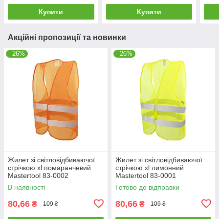
Купити
Купити
Акційні пропозиції та новинки
–26%
–26%
Жилет зі світловідбиваючої
Жилет зі світловідбиваючої
стрічкою xl помаранчевий
стрічкою xl лимонний
Mastertool 83-0002
Mastertool 83-0001
В наявності
Готово до відправки
80,66
80,66
₴
₴
109 ₴
109 ₴