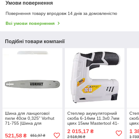
Умови повернення
Повернення товару впродовж 14 днів за домовленістю
Всі умови повернення
Подібні товари компанії
Шина для ланцюгової
Степлер акумуляторний
Степ
пили 40см 0,325" Vorhut
скоба 6-14мм 11.3х0.7мм
скоб
71-755 |Шина для
цвях 15мм Mastertool 41-
цвях
VRS22G 34-760
0800
080
2 015,17
1 3
₴
521,58
₴
651,97 ₴
2 518,96 ₴
1 733