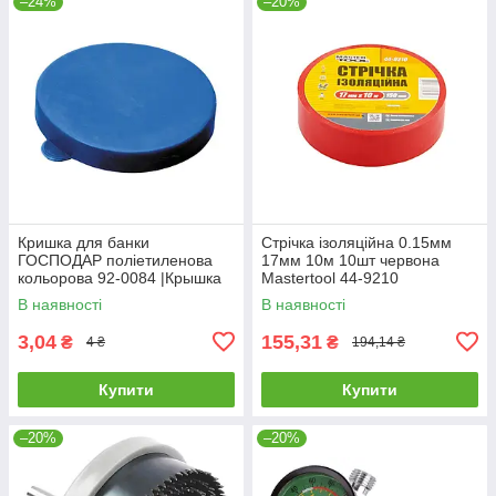
–24%
–20%
Кришка для банки
Стрічка ізоляційна 0.15мм
ГОСПОДАР поліетиленова
17мм 10м 10шт червона
кольорова 92-0084 |Крышка
Mastertool 44-9210
для банки ГОСПОДАР
В наявності
В наявності
полиэтиленовая цветная 92-
0084
3,04
155,31
₴
₴
4 ₴
194,14 ₴
Купити
Купити
–20%
–20%