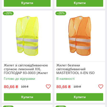
Купити
Купити
–26%
–26%
Жилет зi свiтловідбиваючою
Жилет безпеки
стрiчкою лимонний XXL
світловідбиваючий
ГОСПОДАР 83-0003 |Жилет
MASTERTOOL II-EN ISO
со светоотражающей лентой
13688 EN ISO 20471 XXL
Готово до відправки
В наявності
лимонный XXL ГОСПОДАР
помаранчевий 83-0004
83-0003
80,66
80,66
₴
₴
109 ₴
109 ₴
Купити
Купити