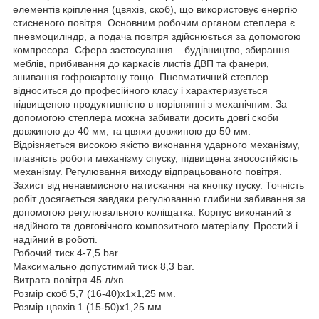
елементів кріплення (цвяхів, скоб), що використовує енергію
стисненого повітря. Основним робочим органом степлера є
пневмоциліндр, а подача повітря здійснюється за допомогою
компресора. Сфера застосування – будівництво, збирання
меблів, прибивання до каркасів листів ДВП та фанери,
зшивання гофрокартону тощо. Пневматичний степлер
відноситься до професійного класу і характеризується
підвищеною продуктивністю в порівнянні з механічним. За
допомогою степлера можна забивати досить довгі скоби
довжиною до 40 мм, та цвяхи довжиною до 50 мм.
Відрізняється високою якістю виконання ударного механізму,
плавність роботи механізму спуску, підвищена зносостійкість
механізму. Регулювання виходу відпрацьованого повітря.
Захист від ненавмисного натискання на кнопку пуску. Точність
робіт досягається завдяки регулюванню глибини забивання за
допомогою регулювального коліщатка. Корпус виконаний з
надійного та довговічного композитного матеріалу. Простий і
надійний в роботі.
Робочий тиск 4-7,5 bar.
Максимально допустимий тиск 8,3 bar.
Витрата повітря 45 л/хв.
Розмір скоб 5,7 (16-40)х1х1,25 мм.
Розмір цвяхів 1 (15-50)х1,25 мм.