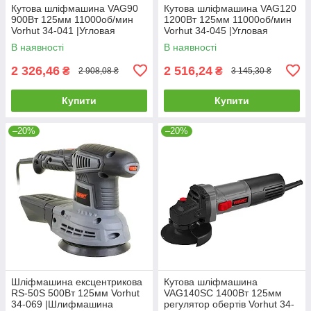
Кутова шліфмашина VAG90
Кутова шліфмашина VAG120
900Вт 125мм 11000об/мин
1200Вт 125мм 11000об/мин
Vorhut 34-041 |Угловая
Vorhut 34-045 |Угловая
шлифмашина
шлифмашина
В наявності
В наявності
2 326,46
2 516,24
₴
₴
2 908,08 ₴
3 145,30 ₴
Купити
Купити
–20%
–20%
Шліфмашина ексцентрикова
Кутова шліфмашина
RS-50S 500Вт 125мм Vorhut
VAG140SC 1400Вт 125мм
34-069 |Шлифмашина
регулятор обертів Vorhut 34-