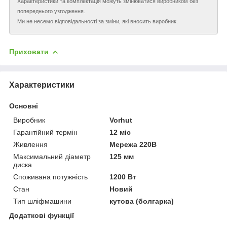
Характеристики та комплектація можуть змінюватися виробником без
попереднього узгодження.
Ми не несемо відповідальності за зміни, які вносить виробник.
Приховати
Характеристики
Основні
Виробник
Vorhut
Гарантійний термін
12 міс
Живлення
Мережа 220В
Максимальний діаметр
125 мм
диска
Споживана потужність
1200 Вт
Стан
Новий
Тип шліфмашини
кутова (болгарка)
Додаткові функції