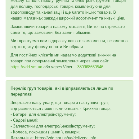
металу та полістиролу, ручний та електроінструмент, товари
для поливу, господарські товари, комплектуючи для
водопроводу та каналізації і ще багато інших товарів. В
наших магазинах завжди широкий асортимент та низькі ціни.
Замовляючи товари в нашому магазині, Ви точно отримаєте
саме те, що замовили, без замін і обманів.
Ми гарантуємо вам відправку вашого замовлення, незалежно
від того, яку форму оплати Ви обрали.
Для постійних клієнтів ми надаємо додаткові знижки на
товари при оформленні замовлення через наш сайт
https://vdd.sm.ua
або через
Viber
+380968660546
Перелік груп товарів, які відправляються лише по
передплаті
Звертаємо вашу увагу, що товари з наступних груп,
відправляються лише після оплати. - Крихкий товар;
- Батареї для електроінструменту;
- Садові меблі;
- Запчастини для електро/бензоінструменту;
- Колеса, покришки ( шини ), камери;
Детальніше: https://vdd.sm.ua/ua/delivery_info