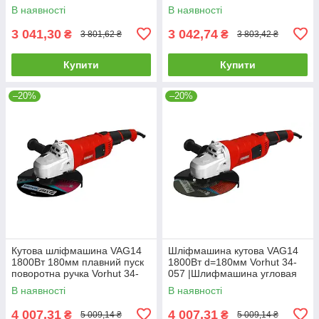
эксцентриковая
047
В наявності
В наявності
3 041,30
3 042,74
₴
₴
3 801,62 ₴
3 803,42 ₴
Купити
Купити
–20%
–20%
Кутова шліфмашина VAG14
Шліфмашина кутова VAG14
1800Вт 180мм плавний пуск
1800Вт d=180мм Vorhut 34-
поворотна ручка Vorhut 34-
057 |Шлифмашина угловая
057
VAG14 1800Вт d=180мм
В наявності
В наявності
Vorhut
4 007,31
4 007,31
₴
₴
5 009,14 ₴
5 009,14 ₴