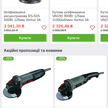
Шліфмашина
Кутова шліфмашина
Куто
ексцентрикова RS-50S
VAG90 900Вт 125мм
маш
500Вт 125мм Vorhut 34-
11000об/мин Vorhut 34-
VAG9
069 |Шлифмашина
041 |Угловая
3 041,30
2 326,46
2 3
₴
₴
эксцентриковая
шлифмашина
3 801,62 ₴
2 908,08 ₴
2 908
Купити
Купити
Акційні пропозиції та новинки
–20%
–20%