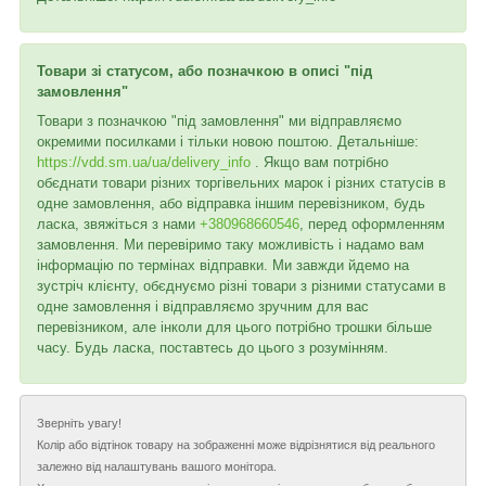
Товари зі статусом, або позначкою в описі "під
замовлення"
Товари з позначкою "під замовлення" ми відправляємо
окремими посилками і тільки новою поштою. Детальніше:
https://vdd.sm.ua/ua/delivery_info
. Якщо вам потрібно
обєднати товари різних торгівельних марок і різних статусів в
одне замовлення, або відправка іншим перевізником, будь
ласка, звяжіться з нами
+380968660546
, перед оформленням
замовлення. Ми перевіримо таку можливість і надамо вам
інформацію по термінах відправки. Ми завжди йдемо на
зустріч клієнту, обєднуємо різні товари з різними статусами в
одне замовлення і відправляємо зручним для вас
перевізником, але інколи для цього потрібно трошки більше
часу. Будь ласка, поставтесь до цього з розумінням.
Зверніть увагу!
Колір або відтінок товару на зображенні може відрізнятися від реального
залежно від налаштувань вашого монітора.