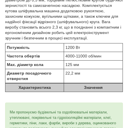
зернистості та самозачепною насадкою. Комплектується
кутова шліфувальна машина додатковою рукояткою,
захисним кожухом, вугільними щітками, а також ключем для
надійної фіксації відрізного (шліфувального) круга. Вага
виробу становить всього 2,3 кг, що в поєднанні з компактним і
ергономічним дизайном робить цей електроінструмент
зручним і безпечним в процесі експлуатації.
Потужність
1200 Вт
Частота обертів
4000-11000 об/мин
Мах. діаметр кола
125 мм
Диаметр посадочного
22,2 мм
отверстия
Характеристика
Значення
Ми пропонуємо будівельні та оздоблювальні матеріали,
утеплювачі, покрівельні та гідроізоляційні матеріали, клеї,
герметики, піни, лаки, фарби, вироби з дерева, оцинкованого