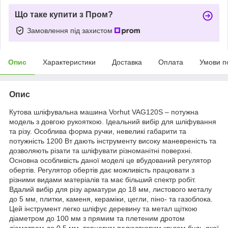
Що таке купити з Пром?
Замовлення під захистом
Опис
Характеристики
Доставка
Оплата
Умови п
Опис
Кутова шліфувальна машина Vorhut VAG120S – потужна
модель з довгою рукояткою. Ідеальний вибір для шліфування
та різу. Особлива форма ручки, невеликі габарити та
потужність 1200 Вт дають інструменту високу маневреність та
дозволяють різати та шліфувати різноманітні поверхні.
Основна особливість даної моделі це вбудований регулятор
обертів. Регулятор обертів дає можливість працювати з
різними видами матеріалів та має більший спектр робіт.
Вдалий вибір для різу арматури до 18 мм, листового металу
до 5 мм, плитки, каменя, кераміки, цегли, піно- та газоблока.
Цей інструмент легко шліфує деревину та метал щіткою
діаметром до 100 мм з прямим та плетеним дротом
діаметром до 0,5 мм, торцевим пелюстковим кругом будь-якої