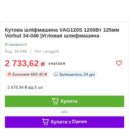
Кутова шліфмашина VAG120S 1200Вт 125мм
Vorhut 34-046 |Угловая шлифмашина
В наявності
Код: 34-046
Опт і роздріб
2 733,62
₴
3 417,02 ₴
Економія
683.40 ₴
Залишилось
24 дні
2 678,94 ₴
від 5 шт.
Купити
або
Купити з