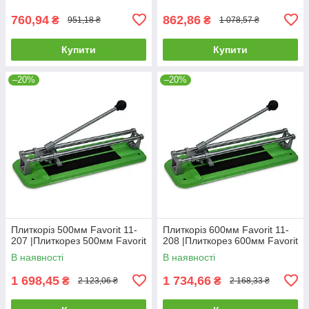
760,94
862,86
₴
₴
951,18 ₴
1 078,57 ₴
Купити
Купити
–20%
–20%
Плиткоріз 500мм Favorit 11-
Плиткоріз 600мм Favorit 11-
207 |Плиткорез 500мм Favorit
208 |Плиткорез 600мм Favorit
В наявності
В наявності
1 698,45
1 734,66
₴
₴
2 123,06 ₴
2 168,33 ₴