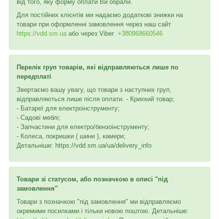
від того, яку форму оплати Ви обрали.
Для постійних клієнтів ми надаємо додаткові знижки на
товари при оформленні замовлення через наш сайт
https://vdd.sm.ua
або через
Viber
+380968660546
Перелік груп товарів, які відправляються лише по
передплаті
Звертаємо вашу увагу, що товари з наступних груп,
відправляються лише після оплати. - Крихкий товар;
- Батареї для електроінструменту;
- Садові меблі;
- Запчастини для електро/бензоінструменту;
- Колеса, покришки ( шини ), камери;
Детальніше: https://vdd.sm.ua/ua/delivery_info
Товари зі статусом, або позначкою в описі "під
замовлення"
Товари з позначкою "під замовлення" ми відправляємо
окремими посилками і тільки новою поштою. Детальніше: