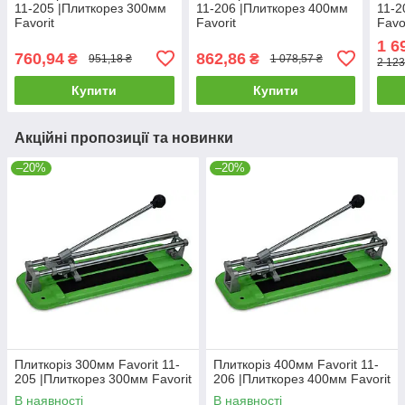
11-205 |Плиткорез 300мм
11-206 |Плиткорез 400мм
11-2
Favorit
Favorit
Favo
1 6
760,94
862,86
₴
₴
951,18 ₴
1 078,57 ₴
2 123
Купити
Купити
Акційні пропозиції та новинки
–20%
–20%
Плиткоріз 300мм Favorit 11-
Плиткоріз 400мм Favorit 11-
205 |Плиткорез 300мм Favorit
206 |Плиткорез 400мм Favorit
В наявності
В наявності