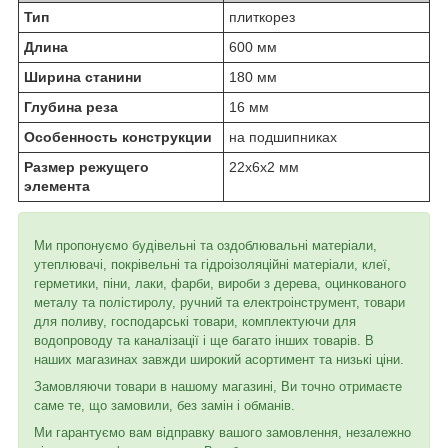
Тип
плиткорез
Длина
600 мм
Ширина станини
180 мм
Глубина реза
16 мм
Особенность конструкции
на подшипниках
Размер режущего
22х6х2 мм
элемента
Ми пропонуємо будівельні та оздоблювальні матеріали,
утеплювачі, покрівельні та гідроізоляційні матеріали, клеї,
герметики, піни, лаки, фарби, вироби з дерева, оцинкованого
металу та полістиролу, ручний та електроінструмент, товари
для поливу, господарські товари, комплектуючи для
водопроводу та каналізації і ще багато інших товарів. В
наших магазинах завжди широкий асортимент та низькі ціни.
Замовляючи товари в нашому магазині, Ви точно отримаєте
саме те, що замовили, без замін і обманів.
Ми гарантуємо вам відправку вашого замовлення, незалежно