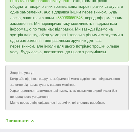
https://vdd.sm.ua/ua/delivery_info
. Якщо вам потрібно
обєднати товари різних торгівельних марок і різних статусів в
одне замовлення, або відправка іншим перевізником, будь
ласка, звяжіться з нами
+380968660546
, перед оформленням
замовлення. Ми перевіримо таку можливість і надамо вам
інформацію по термінах відправки. Ми завжди йдемо на
зустріч клієнту, обєднуємо різні товари з різними статусами в
одне замовлення і відправляємо зручним для вас
перевізником, але інколи для цього потрібно трошки більше
часу. Будь ласка, поставтесь до цього з розумінням.
Зверніть увагу!
Колір або відтінок товару на зображенні може відрізнятися від реального
залежно від налаштувань вашого монітора.
Характеристики та комплектація можуть змінюватися виробником без
попереднього узгодження.
Ми не несемо відповідальності за зміни, які вносить виробник.
Приховати