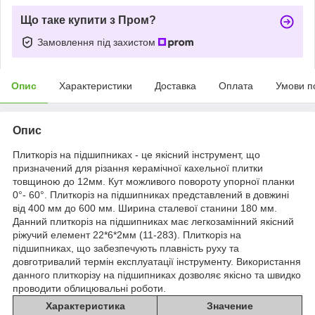
Що таке купити з Пром?
Замовлення під захистом
Опис
Характеристики
Доставка
Оплата
Умови п
Опис
Плиткоріз на підшипниках - це якісний інструмент, що
призначений для різання керамічної кахельної плитки
товщиною до 12мм. Кут можливого повороту упорної планки
0°- 60°. Плиткоріз на підшипниках представлений в довжині
від 400 мм до 600 мм. Ширина сталевої станини 180 мм.
Данний плиткоріз на підшипниках має легкозамінний якісний
ріжучий елемент 22*6*2мм (11-283). Плиткоріз на
підшипниках, що забезпечують плавність руху та
довготривалий термін експлуатації інструменту. Використання
данного плиткорізу на підшипниках дозволяє якісно та швидко
проводити облицювальні роботи.
Характеристика
Значение