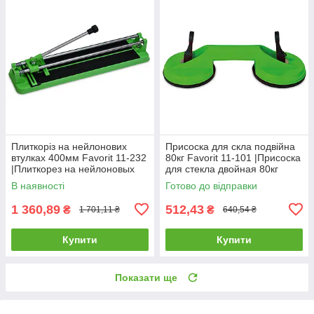
Плиткоріз на нейлонових
Присоска для скла подвійна
втулках 400мм Favorit 11-232
80кг Favorit 11-101 |Присоска
|Плиткорез на нейлоновых
для стекла двойная 80кг
втулках 400мм Favorit
Favorit
В наявності
Готово до відправки
1 360,89
512,43
₴
₴
1 701,11 ₴
640,54 ₴
Купити
Купити
Показати ще