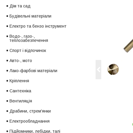
Дім та сад
Будівельні матеріали
Електро та бензо інструмент
Водо-, газо-,
теплозабезпечення
Спорт і відпочинок
Авто-, мото
Лако-фарбові матеріали
Кріплення
Сантехніка
Вентиляція
Драбини, стрем'янки
Електрообладнання
Підйомники, лебідки, талі