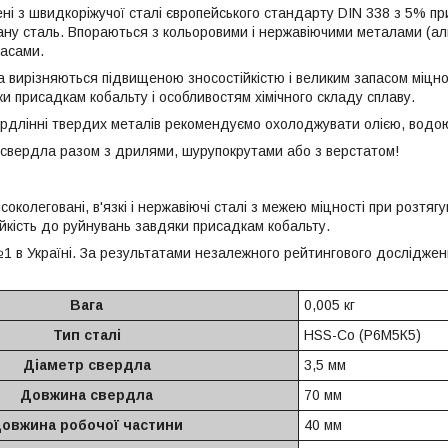
ні з швидкоріжучої сталі європейського стандарту DIN 338 з 5% п
ану сталь. Впораються з кольоровими і нержавіючими металами (алюм
асами.
а вирізняються підвищеною зносостійкістю і великим запасом міцно
и присадкам кобальту і особливостям хімічного складу сплаву.
рдлінні твердих металів рекомендуємо охолоджувати олією, водо
 свердла разом з дрилями, шурупокрутами або з верстатом!
околеговані, в'язкі і нержавіючі сталі з межею міцності при розтягу
ійкість до руйнувань завдяки присадкам кобальту.
1 в Україні. За результатами незалежного рейтингового досліджен
Вага
0,005 кг
Тип сталі
HSS-Co (Р6М5К5)
Діаметр свердла
3,5 мм
Довжина свердла
70 мм
овжина робочої частини
40 мм