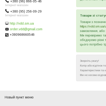
+380 (96) 866-05-46
Інтернет-магазин
+380 (95) 256-09-29
Інтернет-магазин
Товари зі стату
Товари з позначк
http://vdd.sm.ua
https://vdd.sm.ua/
order.vdd@gmail.com
замовлення, або 
+380968660546
Ми перевіримо та
обєднуємо різні 
цього потрібно т
Зверніть увагу!
Колір або відтінок 
Характеристики та 
Ми не несемо відпов
Новый пункт меню