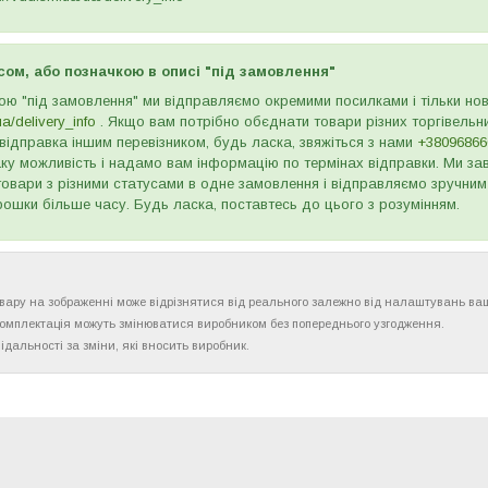
сом, або позначкою в описі "під замовлення"
ою "під замовлення" ми відправляємо окремими посилками і тільки н
ua/delivery_info
. Якщо вам потрібно обєднати товари різних торгівельни
відправка іншим перевізником, будь ласка, звяжіться з нами
+38096866
ку можливість і надамо вам інформацію по термінах відправки. Ми зав
товари з різними статусами в одне замовлення і відправляємо зручним
рошки більше часу. Будь ласка, поставтесь до цього з розумінням.
товару на зображенні може відрізнятися від реального залежно від налаштувань ва
комплектація можуть змінюватися виробником без попереднього узгодження.
ідальності за зміни, які вносить виробник.