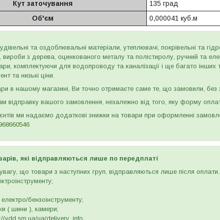
Кут заточування
135 град
Об'єм
0,000041 куб.м
дівельні та оздоблювальні матеріали, утеплювачі, покрівельні та гідроі
и, вироби з дерева, оцинкованого металу та полістиролу, ручний та ел
ари, комплектуючи для водопроводу та каналізації і ще багато інших
нт та низькі ціни.
и в нашому магазині, Ви точно отримаєте саме те, що замовили, без з
м відправку вашого замовлення, незалежно від того, яку форму опла
ієнтів ми надаємо додаткові знижки на товари при оформленні замов
968660546
варів, які відправляються лише по передплаті
вагу, що товари з наступних груп, відправляються лише після оплати. 
ектроінструменту;
 електро/бензоінструменту;
и ( шини ), камери;
//vdd.sm.ua/ua/delivery_info