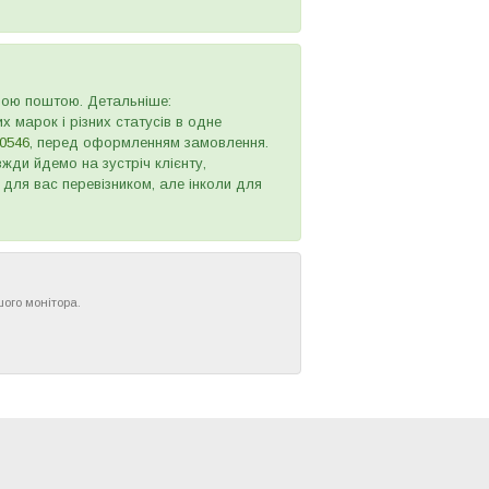
овою поштою. Детальніше:
х марок і різних статусів в одне
0546
, перед оформленням замовлення.
жди йдемо на зустріч клієнту,
 для вас перевізником, але інколи для
шого монітора.