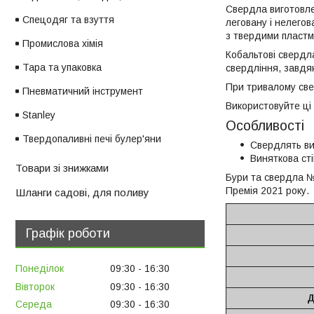
Свердла виготовле
Спецодяг та взуття
леговану і нелегов
з твердими пластм
Промислова хімія
Кобальтові свердл
Тара та упаковка
свердління, завдяк
При тривалому све
Пневматичний інструмент
Використовуйте ці
Stanley
Особливості
Твердопаливні печі булер'яни
Свердлять вис
Виняткова ст
Товари зі знижками
Бури та свердла №
Премія 2021 року.
Шланги садові, для поливу
Графік роботи
Понеділок
09:30
16:30
Вівторок
09:30
16:30
Д
Середа
09:30
16:30