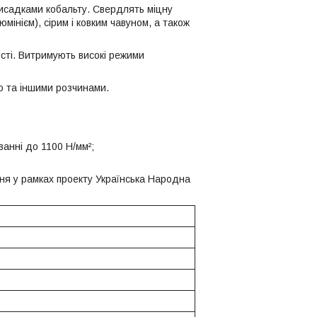
рисадками кобальту. Свердлять міцну
інієм), сірим і ковким чавуном, а також
сті. Витримують високі режими
ю та іншими розчинами.
ванні до 1100 Н/мм²;
ня у рамках проекту Українська Народна