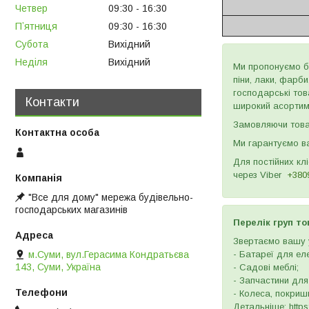
Четвер
09:30
16:30
Пʼятниця
09:30
16:30
Субота
Вихідний
Неділя
Вихідний
Ми пропонуємо бу
піни, лаки, фарб
господарські тов
Контакти
широкий асортиме
Замовляючи товар
Ми гарантуємо ва
Для постійних кл
через
Viber
+380
"Все для дому" мережа будівельно-
господарських магазинів
Перелік груп то
Звертаємо вашу у
м.Суми, вул.Герасима Кондратьєва
- Батареї для ел
143, Суми, Україна
- Садові меблі;
- Запчастини для
- Колеса, покришк
Детальніше: https: