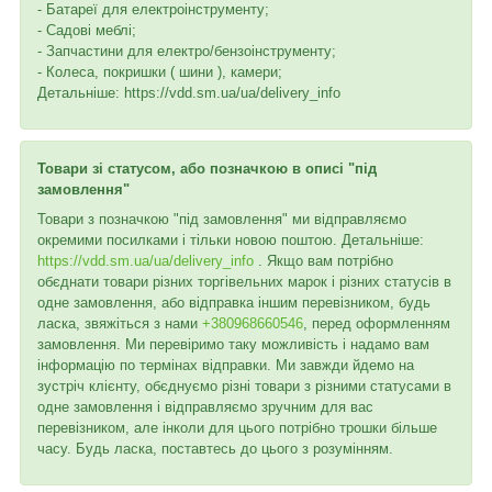
- Батареї для електроінструменту;
- Садові меблі;
- Запчастини для електро/бензоінструменту;
- Колеса, покришки ( шини ), камери;
Детальніше: https://vdd.sm.ua/ua/delivery_info
Товари зі статусом, або позначкою в описі "під
замовлення"
Товари з позначкою "під замовлення" ми відправляємо
окремими посилками і тільки новою поштою. Детальніше:
https://vdd.sm.ua/ua/delivery_info
. Якщо вам потрібно
обєднати товари різних торгівельних марок і різних статусів в
одне замовлення, або відправка іншим перевізником, будь
ласка, звяжіться з нами
+380968660546
, перед оформленням
замовлення. Ми перевіримо таку можливість і надамо вам
інформацію по термінах відправки. Ми завжди йдемо на
зустріч клієнту, обєднуємо різні товари з різними статусами в
одне замовлення і відправляємо зручним для вас
перевізником, але інколи для цього потрібно трошки більше
часу. Будь ласка, поставтесь до цього з розумінням.