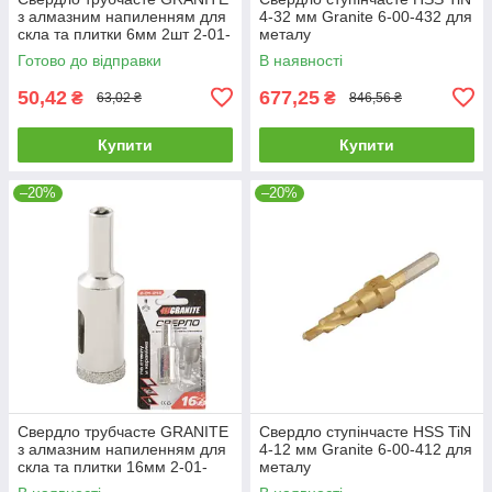
з алмазним напиленням для
4-32 мм Granite 6-00-432 для
скла та плитки 6мм 2шт 2-01-
металу
206 |Сверло трубчатое
Готово до відправки
В наявності
GRANITE с алмазным
50,42
677,25
₴
₴
63,02 ₴
846,56 ₴
Купити
Купити
–20%
–20%
Свердло трубчасте GRANITE
Свердло ступінчасте HSS TiN
з алмазним напиленням для
4-12 мм Granite 6-00-412 для
скла та плитки 16мм 2-01-
металу
216 |Сверло трубчатое