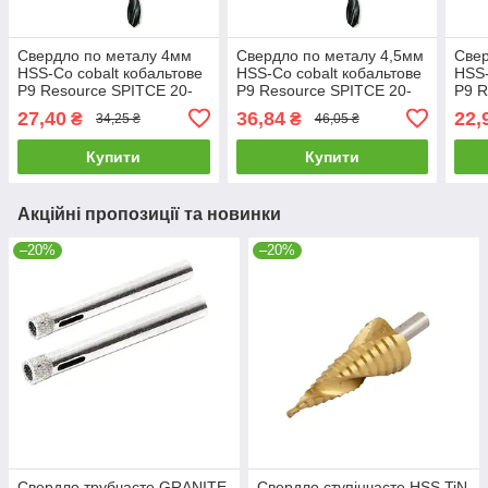
Свердло по металу 4мм
Свердло по металу 4,5мм
Свер
HSS-Co cobalt кобальтове
HSS-Co cobalt кобальтове
HSS-
Р9 Resource SPITCE 20-
Р9 Resource SPITCE 20-
Р9 R
583
585
579
27,40
36,84
22,
₴
₴
34,25 ₴
46,05 ₴
Купити
Купити
Акційні пропозиції та новинки
–20%
–20%
Свердло трубчасте GRANITE
Свердло ступінчасте HSS TiN