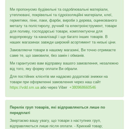
Ми пропонуємо будівельні та оздоблювальні матеріали,
утеплювачі, покрівельні та гідроізоляційні матеріали, клеї,
герметики, піни, лаки, фарби, вироби з дерева, оцинкованого
металу та полістиролу, ручний та електроінструмент, товари
для поливу, господарські товари, комплектуючи для
водопроводу та каналізації і ще багато інших товарів. В
наших магазинах завжди широкий асортимент та низькі ціни.
Замовляючи товари в нашому магазині, Ви точно отримаєте
саме те, що замовили, без замін і обманів.
Ми гарантуємо вам відправку вашого замовлення, незалежно
від того, яку форму оплати Ви обрали.
Для постійних клієнтів ми надаємо додаткові знижки на
товари при оформленні замовлення через наш сайт
https://vdd.sm.ua
або через
Viber
+380968660546
Перелік груп товарів, які відправляються лише по
передплаті
Звертаємо вашу увагу, що товари з наступних груп,
відправляються лише після оплати. - Крихкий товар;