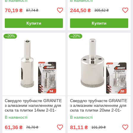
В наявності
В наявності
GRANITE с алмазным
напылением
70,19
244,50
₴
₴
87,74 ₴
305,62 ₴
Купити
Купити
–20%
–20%
Свердло трубчасте GRANITE
Свердло трубчасте GRANITE
з алмазним напиленням для
з алмазним напиленням для
скла та плитки 14мм 2-01-
скла та плитки 20мм 2-01-
214 |Сверло трубчатое
220 |Сверло трубчатое
В наявності
В наявності
GRANITE с алмазным
GRANITE с алмазным
напылением
напылением
61,36
81,11
₴
₴
76,70 ₴
101,39 ₴