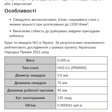
або з верстатом!
Особливості
Свердлять високолеговані, в'язкі і нержавіючі сталі з
межею міцності при розтягуванні до 1100 Н/мм²;
Виняткова стійкість до руйнувань завдяки присадкам
кобальту.
Бури та свердла №1 в Україні. За результатами незалежного
рейтингового дослідження у рамках проекту Українська
Народна Премія 2021 року.
Вага
0,005 кг
Тип сталі
HSS-Co (Р6М5К5)
Діаметр свердла
3,5 мм
Довжина свердла
70 мм
Довжина робочої частини
40 мм
Кут заточування
135 град
Об'єм
0,000041 куб.м