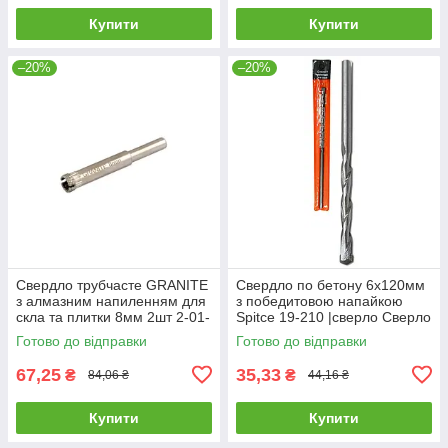
Купити
Купити
–20%
–20%
Свердло трубчасте GRANITE
Свердло по бетону 6х120мм
з алмазним напиленням для
з победитовою напайкою
скла та плитки 8мм 2шт 2-01-
Spitce 19-210 |сверло Сверло
208 |Сверло трубчатое
по бетону 6х120мм с
Готово до відправки
Готово до відправки
GRANITE с алмазным
победитовой напайкой Spitce
67,25
35,33
₴
₴
84,06 ₴
44,16 ₴
Купити
Купити