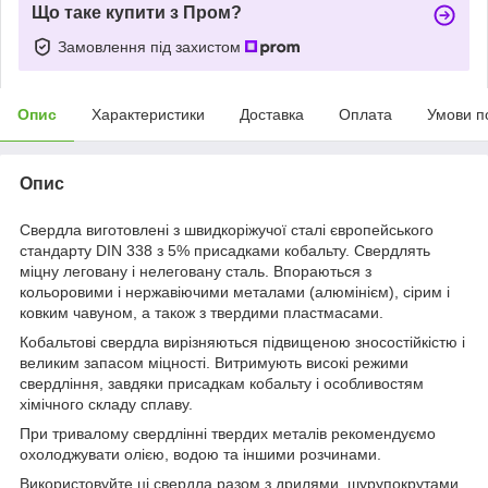
Що таке купити з Пром?
Замовлення під захистом
Опис
Характеристики
Доставка
Оплата
Умови п
Опис
Свердла виготовлені з швидкоріжучої сталі європейського
стандарту DIN 338 з 5% присадками кобальту. Свердлять
міцну леговану і нелеговану сталь. Впораються з
кольоровими і нержавіючими металами (алюмінієм), сірим і
ковким чавуном, а також з твердими пластмасами.
Кобальтові свердла вирізняються підвищеною зносостійкістю і
великим запасом міцності. Витримують високі режими
свердління, завдяки присадкам кобальту і особливостям
хімічного складу сплаву.
При тривалому свердлінні твердих металів рекомендуємо
охолоджувати олією, водою та іншими розчинами.
Використовуйте ці свердла разом з дрилями, шурупокрутами