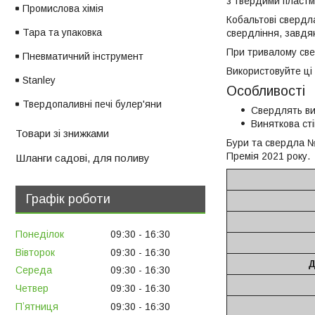
з твердими пластм
Промислова хімія
Кобальтові свердл
Тара та упаковка
свердління, завдяк
При тривалому све
Пневматичний інструмент
Використовуйте ці
Stanley
Особливості
Твердопаливні печі булер'яни
Свердлять вис
Виняткова ст
Товари зі знижками
Бури та свердла №
Премія 2021 року.
Шланги садові, для поливу
Графік роботи
Понеділок
09:30
16:30
Вівторок
09:30
16:30
Д
Середа
09:30
16:30
Четвер
09:30
16:30
Пʼятниця
09:30
16:30