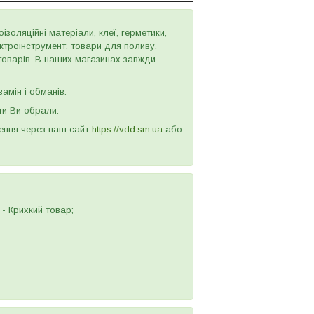
золяційні матеріали, клеї, герметики,
ектроінструмент, товари для поливу,
 товарів. В наших магазинах завжди
амін і обманів.
ти Ви обрали.
лення через наш сайт
https://vdd.sm.ua
або
- Крихкий товар;