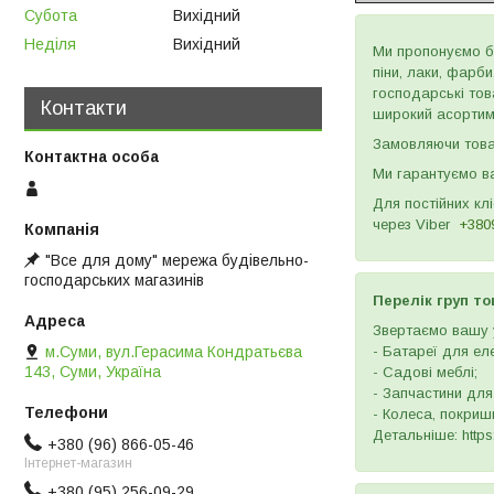
Субота
Вихідний
Неділя
Вихідний
Ми пропонуємо бу
піни, лаки, фарб
господарські тов
Контакти
широкий асортиме
Замовляючи товар
Ми гарантуємо ва
Для постійних кл
через
Viber
+380
"Все для дому" мережа будівельно-
господарських магазинів
Перелік груп то
Звертаємо вашу у
м.Суми, вул.Герасима Кондратьєва
- Батареї для ел
143, Суми, Україна
- Садові меблі;
- Запчастини для
- Колеса, покришк
Детальніше: https:
+380 (96) 866-05-46
Інтернет-магазин
+380 (95) 256-09-29