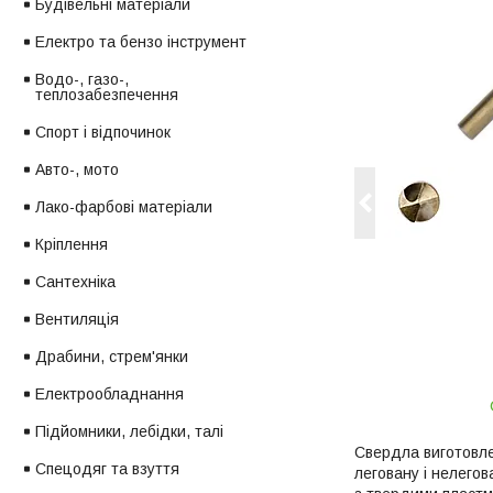
Будівельні матеріали
Електро та бензо інструмент
Водо-, газо-,
теплозабезпечення
Спорт і відпочинок
Авто-, мото
Лако-фарбові матеріали
Кріплення
Сантехніка
Вентиляція
Драбини, стрем'янки
Електрообладнання
Підйомники, лебідки, талі
Свердла виготовле
Спецодяг та взуття
леговану і нелегов