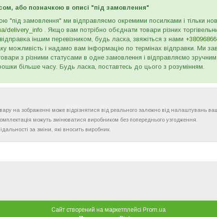
сом, або позначкою в описі "під замовлення"
ою "під замовлення" ми відправляємо окремими посилками і тільки н
ua/delivery_info
. Якщо вам потрібно обєднати товари різних торгівельни
відправка іншим перевізником, будь ласка, звяжіться з нами
+38096866
ку можливість і надамо вам інформацію по термінах відправки. Ми зав
товари з різними статусами в одне замовлення і відправляємо зручним
рошки більше часу. Будь ласка, поставтесь до цього з розумінням.
товару на зображенні може відрізнятися від реального залежно від налаштувань ва
комплектація можуть змінюватися виробником без попереднього узгодження.
ідальності за зміни, які вносить виробник.
Сайт створений на маркетплейсі
Prom.ua