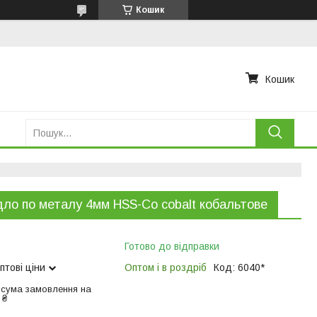
Кошик
Кошик
ло по металу 4мм HSS-Co cobalt кобальтове
Готово до відправки
птові ціни
Оптом і в роздріб
Код:
6040*
 сума замовлення на
 ₴