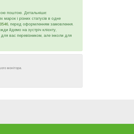
овою поштою. Детальніше:
х марок і різних статусів в одне
0546
, перед оформленням замовлення.
жди йдемо на зустріч клієнту,
 для вас перевізником, але інколи для
шого монітора.