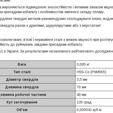
асами.
а вирізняються підвищеною зносостійкістю і великим запасом міцно
и присадкам кобальту і особливостям хімічного складу сплаву.
рдлінні твердих металів рекомендуємо охолоджувати олією, водо
 свердла разом з дрилями, шурупокрутами або з верстатом!
околеговані, в'язкі і нержавіючі сталі з межею міцності при розтягу
ійкість до руйнувань завдяки присадкам кобальту.
1 в Україні. За результатами незалежного рейтингового досліджен
Вага
0,005 кг
Тип сталі
HSS-Co (Р6М5К5)
Діаметр свердла
3,5 мм
Довжина свердла
70 мм
овжина робочої частини
40 мм
Кут заточування
135 град
Об'єм
0,000041 куб.м