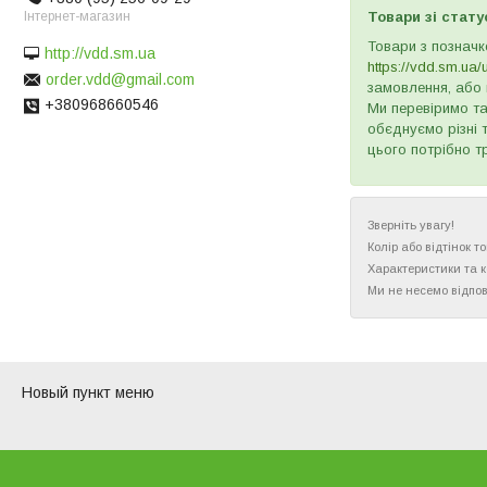
Інтернет-магазин
Товари зі стату
Товари з позначк
http://vdd.sm.ua
https://vdd.sm.ua/
order.vdd@gmail.com
замовлення, або 
+380968660546
Ми перевіримо та
обєднуємо різні 
цього потрібно т
Зверніть увагу!
Колір або відтінок 
Характеристики та 
Ми не несемо відпов
Новый пункт меню