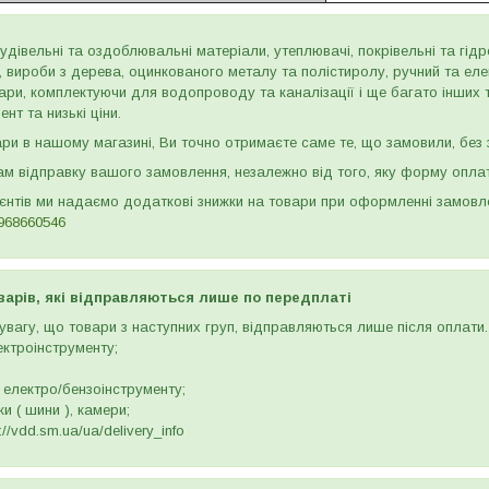
дівельні та оздоблювальні матеріали, утеплювачі, покрівельні та гідроі
и, вироби з дерева, оцинкованого металу та полістиролу, ручний та ел
ари, комплектуючи для водопроводу та каналізації і ще багато інших
нт та низькі ціни.
и в нашому магазині, Ви точно отримаєте саме те, що замовили, без з
м відправку вашого замовлення, незалежно від того, яку форму опла
ієнтів ми надаємо додаткові знижки на товари при оформленні замов
968660546
варів, які відправляються лише по передплаті
вагу, що товари з наступних груп, відправляються лише після оплати. 
ектроінструменту;
 електро/бензоінструменту;
и ( шини ), камери;
//vdd.sm.ua/ua/delivery_info