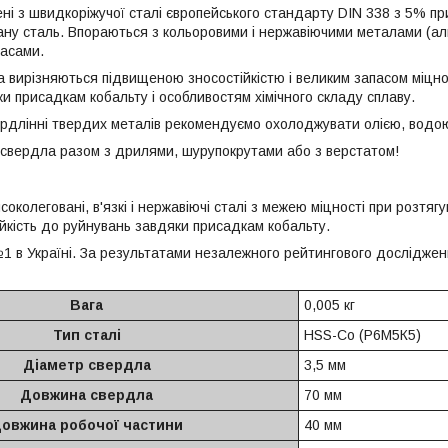
ні з швидкоріжучої сталі європейського стандарту DIN 338 з 5% п
ану сталь. Впораються з кольоровими і нержавіючими металами (алюм
асами.
а вирізняються підвищеною зносостійкістю і великим запасом міцно
и присадкам кобальту і особливостям хімічного складу сплаву.
рдлінні твердих металів рекомендуємо охолоджувати олією, водо
 свердла разом з дрилями, шурупокрутами або з верстатом!
околеговані, в'язкі і нержавіючі сталі з межею міцності при розтягу
ійкість до руйнувань завдяки присадкам кобальту.
1 в Україні. За результатами незалежного рейтингового досліджен
Вага
0,005 кг
Тип сталі
HSS-Co (Р6М5К5)
Діаметр свердла
3,5 мм
Довжина свердла
70 мм
овжина робочої частини
40 мм