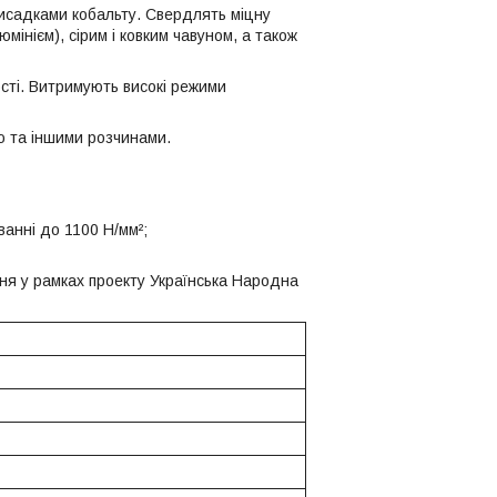
рисадками кобальту. Свердлять міцну
інієм), сірим і ковким чавуном, а також
сті. Витримують високі режими
ю та іншими розчинами.
ванні до 1100 Н/мм²;
ня у рамках проекту Українська Народна