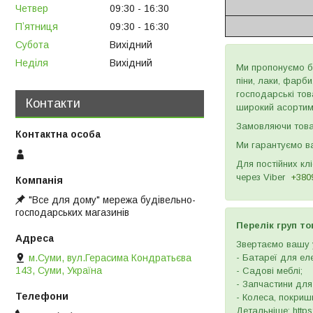
Четвер
09:30
16:30
Пʼятниця
09:30
16:30
Субота
Вихідний
Неділя
Вихідний
Ми пропонуємо бу
піни, лаки, фарб
господарські тов
Контакти
широкий асортиме
Замовляючи товар
Ми гарантуємо ва
Для постійних кл
через
Viber
+380
"Все для дому" мережа будівельно-
господарських магазинів
Перелік груп то
Звертаємо вашу у
м.Суми, вул.Герасима Кондратьєва
- Батареї для ел
143, Суми, Україна
- Садові меблі;
- Запчастини для
- Колеса, покришк
Детальніше: https: