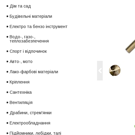
Дім та сад
Будівельні матеріали
Електро та бензо інструмент
Водо-, газо-,
теплозабезпечення
Спорт і відпочинок
Авто-, мото
Лако-фарбові матеріали
Кріплення
Сантехніка
Вентиляція
Драбини, стрем'янки
Електрообладнання
Підйомники, лебідки, талі