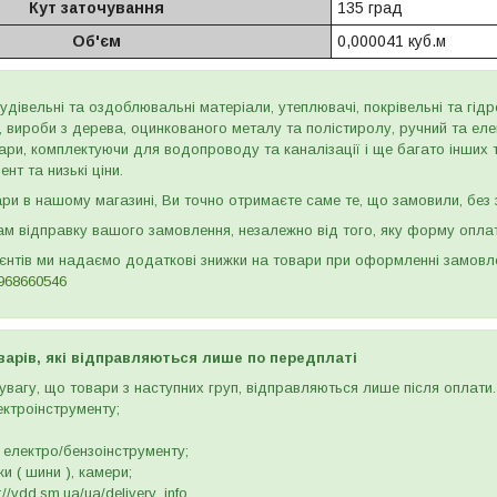
Кут заточування
135 град
Об'єм
0,000041 куб.м
дівельні та оздоблювальні матеріали, утеплювачі, покрівельні та гідроі
и, вироби з дерева, оцинкованого металу та полістиролу, ручний та ел
ари, комплектуючи для водопроводу та каналізації і ще багато інших
нт та низькі ціни.
и в нашому магазині, Ви точно отримаєте саме те, що замовили, без з
м відправку вашого замовлення, незалежно від того, яку форму опла
ієнтів ми надаємо додаткові знижки на товари при оформленні замов
968660546
варів, які відправляються лише по передплаті
вагу, що товари з наступних груп, відправляються лише після оплати. 
ектроінструменту;
 електро/бензоінструменту;
и ( шини ), камери;
//vdd.sm.ua/ua/delivery_info