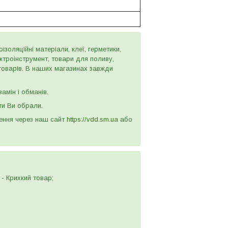
золяційні матеріали, клеї, герметики,
ектроінструмент, товари для поливу,
 товарів. В наших магазинах завжди
амін і обманів.
ти Ви обрали.
лення через наш сайт
https://vdd.sm.ua
або
- Крихкий товар;