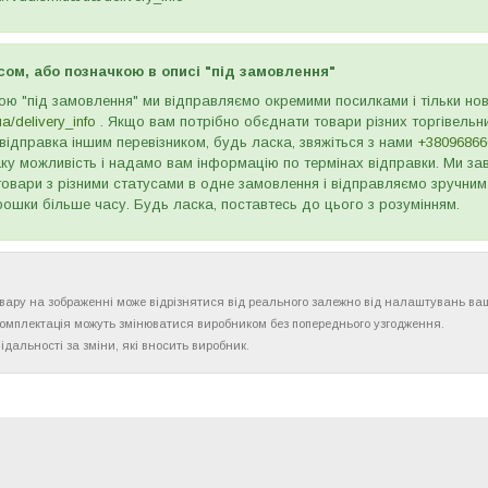
сом, або позначкою в описі "під замовлення"
ою "під замовлення" ми відправляємо окремими посилками і тільки н
ua/delivery_info
. Якщо вам потрібно обєднати товари різних торгівельни
відправка іншим перевізником, будь ласка, звяжіться з нами
+38096866
ку можливість і надамо вам інформацію по термінах відправки. Ми зав
товари з різними статусами в одне замовлення і відправляємо зручним
рошки більше часу. Будь ласка, поставтесь до цього з розумінням.
товару на зображенні може відрізнятися від реального залежно від налаштувань ва
комплектація можуть змінюватися виробником без попереднього узгодження.
ідальності за зміни, які вносить виробник.