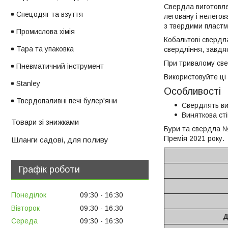
Свердла виготовле
Спецодяг та взуття
леговану і нелегов
з твердими пластм
Промислова хімія
Кобальтові свердл
Тара та упаковка
свердління, завдяк
При тривалому све
Пневматичний інструмент
Використовуйте ці
Stanley
Особливості
Твердопаливні печі булер'яни
Свердлять вис
Виняткова ст
Товари зі знижками
Бури та свердла №
Премія 2021 року.
Шланги садові, для поливу
Графік роботи
Понеділок
09:30
16:30
Вівторок
09:30
16:30
Д
Середа
09:30
16:30