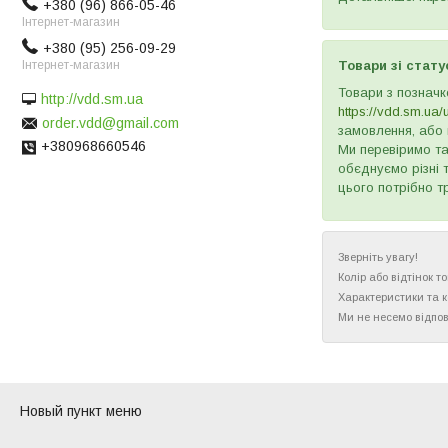
+380 (96) 866-05-46
Інтернет-магазин
+380 (95) 256-09-29
Інтернет-магазин
Товари зі стату
Товари з позначк
http://vdd.sm.ua
https://vdd.sm.ua/
order.vdd@gmail.com
замовлення, або 
+380968660546
Ми перевіримо та
обєднуємо різні 
цього потрібно т
Зверніть увагу!
Колір або відтінок 
Характеристики та 
Ми не несемо відпов
Новый пункт меню