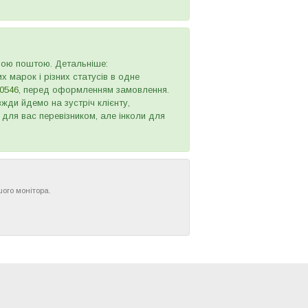
овою поштою. Детальніше:
х марок і різних статусів в одне
0546
, перед оформленням замовлення.
жди йдемо на зустріч клієнту,
 для вас перевізником, але інколи для
шого монітора.