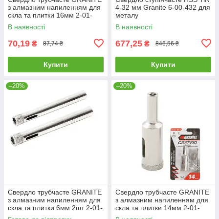
з алмазним напиленням для
4-32 мм Granite 6-00-432 для
скла та плитки 16мм 2-01-
металу
216 |Сверло трубчатое
В наявності
В наявності
GRANITE с алмазным
напылением
70,19
677,25
₴
₴
87,74 ₴
846,56 ₴
Купити
Купити
–20%
–20%
Свердло трубчасте GRANITE
Свердло трубчасте GRANITE
з алмазним напиленням для
з алмазним напиленням для
скла та плитки 6мм 2шт 2-01-
скла та плитки 14мм 2-01-
206 |Сверло трубчатое
214 |Сверло трубчатое