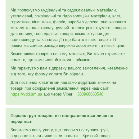
Ми пропонуємо будівельні та оздоблювальні матеріали,
утеплювачі, покрівельні та гідроізоляційні матеріали, клеї,
герметики, піни, лаки, фарби, вироби з дерева, оцинкованого
металу та полістиролу, ручний та електроінструмент, товари
для поливу, господарські товари, комплектуючи для
водопроводу та каналізації і ще багато інших товарів. В
наших магазинах завжди широкий асортимент та низькі ціни.
Замовляючи товари в нашому магазині, Ви точно отримаєте
саме те, що замовили, без замін і обманів.
Ми гарантуємо вам відправку вашого замовлення, незалежно
від того, яку форму оплати Ви обрали.
Для постійних клієнтів ми надаємо додаткові знижки на
товари при оформленні замовлення через наш сайт
https://vdd.sm.ua
або через
Viber
+380968660546
Перелік груп товарів, які відправляються лише по
передплаті
Звертаємо вашу увагу, що товари з наступних груп,
відправляються лише після оплати. - Крихкий товар;