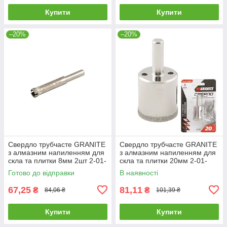
Купити
Купити
–20%
–20%
Свердло трубчасте GRANITE
Свердло трубчасте GRANITE
з алмазним напиленням для
з алмазним напиленням для
скла та плитки 8мм 2шт 2-01-
скла та плитки 20мм 2-01-
208 |Сверло трубчатое
220 |Сверло трубчатое
Готово до відправки
В наявності
GRANITE с алмазным
GRANITE с алмазным
напылением
67,25
81,11
₴
₴
84,06 ₴
101,39 ₴
Купити
Купити