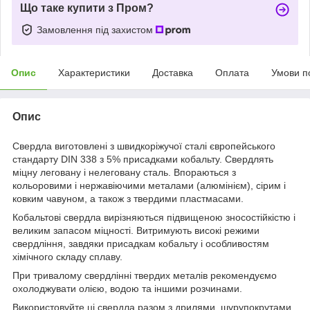
Що таке купити з Пром?
Замовлення під захистом
Опис
Характеристики
Доставка
Оплата
Умови п
Опис
Свердла виготовлені з швидкоріжучої сталі європейського
стандарту DIN 338 з 5% присадками кобальту. Свердлять
міцну леговану і нелеговану сталь. Впораються з
кольоровими і нержавіючими металами (алюмінієм), сірим і
ковким чавуном, а також з твердими пластмасами.
Кобальтові свердла вирізняються підвищеною зносостійкістю і
великим запасом міцності. Витримують високі режими
свердління, завдяки присадкам кобальту і особливостям
хімічного складу сплаву.
При тривалому свердлінні твердих металів рекомендуємо
охолоджувати олією, водою та іншими розчинами.
Використовуйте ці свердла разом з дрилями, шурупокрутами