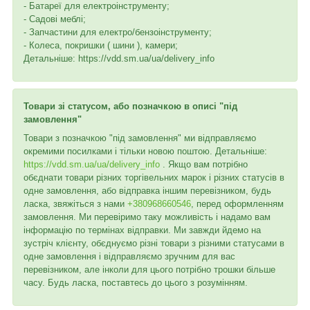
- Батареї для електроінструменту;
- Садові меблі;
- Запчастини для електро/бензоінструменту;
- Колеса, покришки ( шини ), камери;
Детальніше: https://vdd.sm.ua/ua/delivery_info
Товари зі статусом, або позначкою в описі "під
замовлення"
Товари з позначкою "під замовлення" ми відправляємо
окремими посилками і тільки новою поштою. Детальніше:
https://vdd.sm.ua/ua/delivery_info
. Якщо вам потрібно
обєднати товари різних торгівельних марок і різних статусів в
одне замовлення, або відправка іншим перевізником, будь
ласка, звяжіться з нами
+380968660546
, перед оформленням
замовлення. Ми перевіримо таку можливість і надамо вам
інформацію по термінах відправки. Ми завжди йдемо на
зустріч клієнту, обєднуємо різні товари з різними статусами в
одне замовлення і відправляємо зручним для вас
перевізником, але інколи для цього потрібно трошки більше
часу. Будь ласка, поставтесь до цього з розумінням.