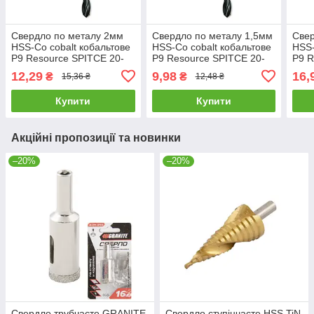
Свердло по металу 2мм
Свердло по металу 1,5мм
Свер
HSS-Co cobalt кобальтове
HSS-Co cobalt кобальтове
HSS-
Р9 Resource SPITCE 20-
Р9 Resource SPITCE 20-
Р9 R
574
572
576
12,29
9,98
16,
₴
₴
15,36 ₴
12,48 ₴
Купити
Купити
Акційні пропозиції та новинки
–20%
–20%
Свердло трубчасте GRANITE
Свердло ступінчасте HSS TiN