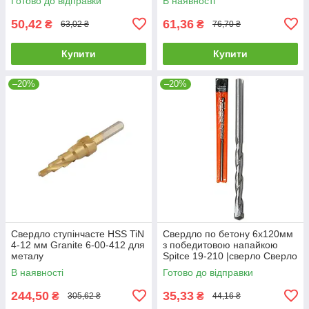
Готово до відправки
В наявності
GRANITE с алмазным
GRANITE с алмазным
напылением
50,42
61,36
₴
₴
63,02 ₴
76,70 ₴
Купити
Купити
–20%
–20%
Свердло ступінчасте HSS TiN
Свердло по бетону 6х120мм
4-12 мм Granite 6-00-412 для
з победитовою напайкою
металу
Spitce 19-210 |сверло Сверло
по бетону 6х120мм с
В наявності
Готово до відправки
победитовой напайкой Spitce
244,50
35,33
₴
₴
305,62 ₴
44,16 ₴