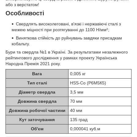
або з верстатом!
Особливості
Свердлять високолеговані, в'язкі і нержавіючі сталі з
межею міцності при розтягуванні до 1100 Н/мм²;
Виняткова стійкість до руйнувань завдяки присадкам
кобальту.
Бури та свердла №1 в Україні. За результатами незалежного
рейтингового дослідження у рамках проекту Українська
Народна Премія 2021 року.
Вага
0,005 кг
Тип сталі
HSS-Co (Р6М5К5)
Діаметр свердла
3,5 мм
Довжина свердла
70 мм
Довжина робочої частини
40 мм
Кут заточування
135 град
Об'єм
0,000041 куб.м