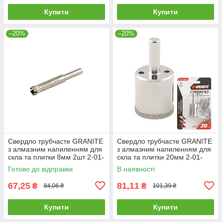
Купити
Купити
–20%
–20%
Свердло трубчасте GRANITE
Свердло трубчасте GRANITE
з алмазним напиленням для
з алмазним напиленням для
скла та плитки 8мм 2шт 2-01-
скла та плитки 20мм 2-01-
208 |Сверло трубчатое
220 |Сверло трубчатое
Готово до відправки
В наявності
GRANITE с алмазным
GRANITE с алмазным
напылением
67,25
81,11
₴
₴
84,06 ₴
101,39 ₴
Купити
Купити