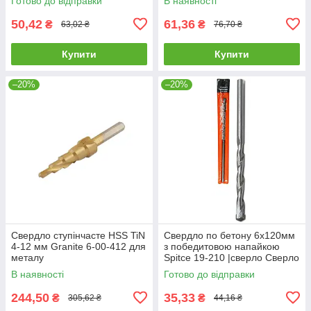
Готово до відправки
В наявності
GRANITE с алмазным
GRANITE с алмазным
напылением
50,42
61,36
₴
₴
63,02 ₴
76,70 ₴
Купити
Купити
–20%
–20%
Свердло ступінчасте HSS TiN
Свердло по бетону 6х120мм
4-12 мм Granite 6-00-412 для
з победитовою напайкою
металу
Spitce 19-210 |сверло Сверло
по бетону 6х120мм с
В наявності
Готово до відправки
победитовой напайкой Spitce
244,50
35,33
₴
₴
305,62 ₴
44,16 ₴