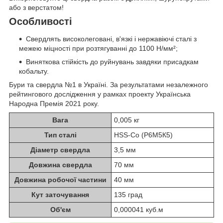
або з верстатом!
Особливості
Свердлять високолеговані, в'язкі і нержавіючі сталі з
межею міцності при розтягуванні до 1100 Н/мм²;
Виняткова стійкість до руйнувань завдяки присадкам
кобальту.
Бури та свердла №1 в Україні. За результатами незалежного
рейтингового дослідження у рамках проекту Українська
Народна Премія 2021 року.
Вага
0,005 кг
Тип сталі
HSS-Co (Р6М5К5)
Діаметр свердла
3,5 мм
Довжина свердла
70 мм
Довжина робочої частини
40 мм
Кут заточування
135 град
Об'єм
0,000041 куб.м