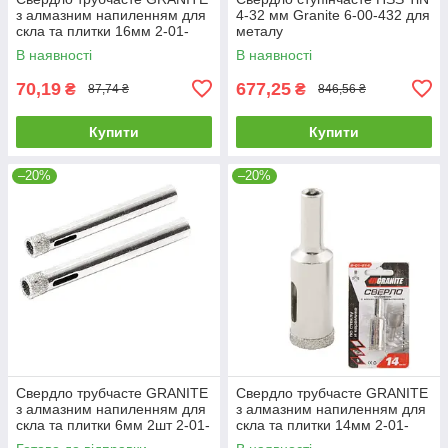
з алмазним напиленням для
4-32 мм Granite 6-00-432 для
скла та плитки 16мм 2-01-
металу
216 |Сверло трубчатое
В наявності
В наявності
GRANITE с алмазным
напылением
70,19
677,25
₴
₴
87,74 ₴
846,56 ₴
Купити
Купити
–20%
–20%
Свердло трубчасте GRANITE
Свердло трубчасте GRANITE
з алмазним напиленням для
з алмазним напиленням для
скла та плитки 6мм 2шт 2-01-
скла та плитки 14мм 2-01-
206 |Сверло трубчатое
214 |Сверло трубчатое