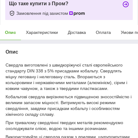
Що таке купити з Пром?
Замовлення під захистом
Опис
Характеристики
Доставка
Оплата
Умови п
Опис
Свердла виготовлені з швидкоріжучої сталі європейського
стандарту DIN 338 з 5% присадками кобальту. Свердлять
міцну леговану і нелеговану сталь. Впораються з
кольоровими і нержавіючими металами (алюмінієм), сірим і
ковким чавуном, а також з твердими пластмасами.
Кобальтові свердла вирізняються підвищеною зносостійкістю і
великим запасом міцності. Витримують високі режими
свердління, завдяки присадкам кобальту і особливостям
хімічного складу сплаву.
При тривалому свердлінні твердих металів рекомендуємо
охолоджувати олією, водою та іншими розчинами.
Використовуйте ці свердла разом з дрилями, шурупокрутами