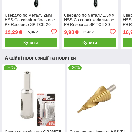
Свердло по металу 2мм
Свердло по металу 1,5мм
Свер
HSS-Co cobalt кобальтове
HSS-Co cobalt кобальтове
HSS-
Р9 Resource SPITCE 20-
Р9 Resource SPITCE 20-
Р9 R
574
572
576
12,29
9,98
16,
₴
₴
15,36 ₴
12,48 ₴
Купити
Купити
Акційні пропозиції та новинки
–20%
–20%
Свердло трубчасте GRANITE
Свердло ступінчасте HSS TiN