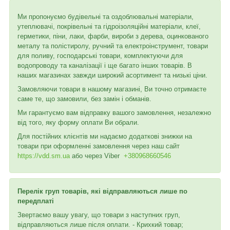
Ми пропонуємо будівельні та оздоблювальні матеріали,
утеплювачі, покрівельні та гідроізоляційні матеріали, клеї,
герметики, піни, лаки, фарби, вироби з дерева, оцинкованого
металу та полістиролу, ручний та електроінструмент, товари
для поливу, господарські товари, комплектуючи для
водопроводу та каналізації і ще багато інших товарів. В
наших магазинах завжди широкий асортимент та низькі ціни.
Замовляючи товари в нашому магазині, Ви точно отримаєте
саме те, що замовили, без замін і обманів.
Ми гарантуємо вам відправку вашого замовлення, незалежно
від того, яку форму оплати Ви обрали.
Для постійних клієнтів ми надаємо додаткові знижки на
товари при оформленні замовлення через наш сайт
https://vdd.sm.ua
або через
Viber
+380968660546
Перелік груп товарів, які відправляються лише по
передплаті
Звертаємо вашу увагу, що товари з наступних груп,
відправляються лише після оплати. - Крихкий товар;