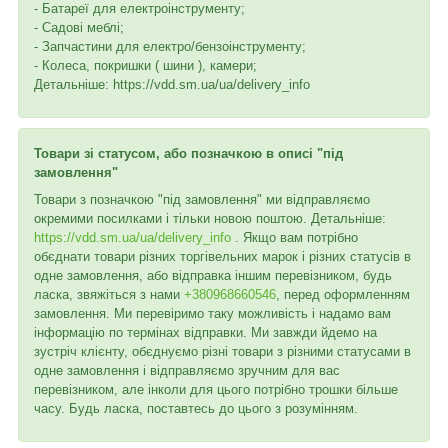
- Батареї для електроінструменту;
- Садові меблі;
- Запчастини для електро/бензоінструменту;
- Колеса, покришки ( шини ), камери;
Детальніше: https://vdd.sm.ua/ua/delivery_info
Товари зі статусом, або позначкою в описі "під
замовлення"
Товари з позначкою "під замовлення" ми відправляємо
окремими посилками і тільки новою поштою. Детальніше:
https://vdd.sm.ua/ua/delivery_info
. Якщо вам потрібно
обєднати товари різних торгівельних марок і різних статусів в
одне замовлення, або відправка іншим перевізником, будь
ласка, звяжіться з нами
+380968660546
, перед оформленням
замовлення. Ми перевіримо таку можливість і надамо вам
інформацію по термінах відправки. Ми завжди йдемо на
зустріч клієнту, обєднуємо різні товари з різними статусами в
одне замовлення і відправляємо зручним для вас
перевізником, але інколи для цього потрібно трошки більше
часу. Будь ласка, поставтесь до цього з розумінням.