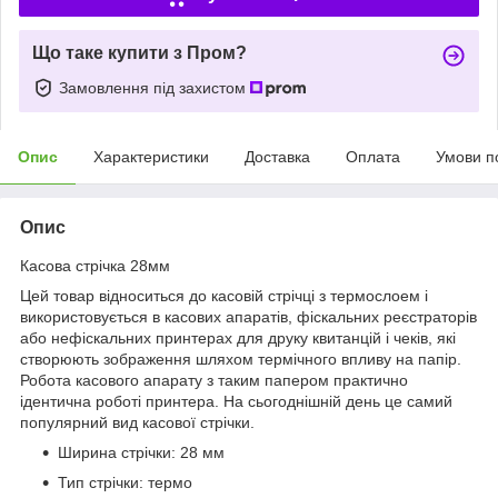
Що таке купити з Пром?
Замовлення під захистом
Опис
Характеристики
Доставка
Оплата
Умови п
Опис
Касова стрічка 28мм
Цей товар відноситься до касовій стрічці з термослоем і
використовується в касових апаратів, фіскальних реєстраторів
або нефіскальних принтерах для друку квитанцій і чеків, які
створюють зображення шляхом термічного впливу на папір.
Робота касового апарату з таким папером практично
ідентична роботі принтера. На сьогоднішній день це самий
популярний вид касової стрічки.
Ширина стрічки: 28 мм
Тип стрічки: термо