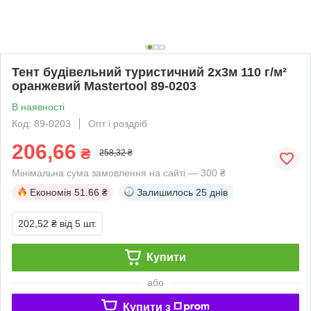
Тент будівельний туристичний 2х3м 110 г/м²
оранжевий Mastertool 89-0203
В наявності
Код: 89-0203
Опт і роздріб
206,66
₴
258,32 ₴
Мінімальна сума замовлення на сайті — 300 ₴
Економія
51.66 ₴
Залишилось
25 днів
202,52 ₴
від 5 шт.
Купити
або
Купити з