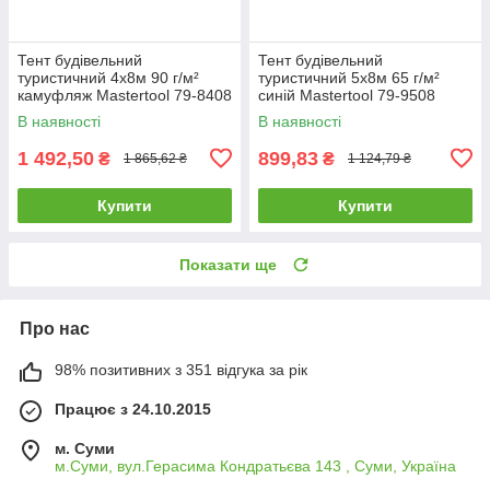
Тент будівельний
Тент будівельний
туристичний 4х8м 90 г/м²
туристичний 5х8м 65 г/м²
камуфляж Mastertool 79-8408
синій Mastertool 79-9508
В наявності
В наявності
1 492,50
899,83
₴
₴
1 865,62 ₴
1 124,79 ₴
Купити
Купити
Показати ще
Про нас
98% позитивних з 351 відгука за рік
Працює з 24.10.2015
м. Суми
м.Суми, вул.Герасима Кондратьєва 143 , Суми, Україна