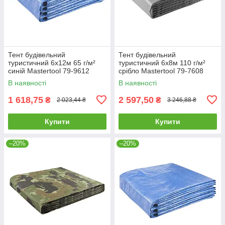
Тент будівельний
Тент будівельний
туристичний 6х12м 65 г/м²
туристичний 6х8м 110 г/м²
синій Mastertool 79-9612
срібло Mastertool 79-7608
В наявності
В наявності
1 618,75
2 597,50
₴
₴
2 023,44 ₴
3 246,88 ₴
Купити
Купити
–20%
–20%