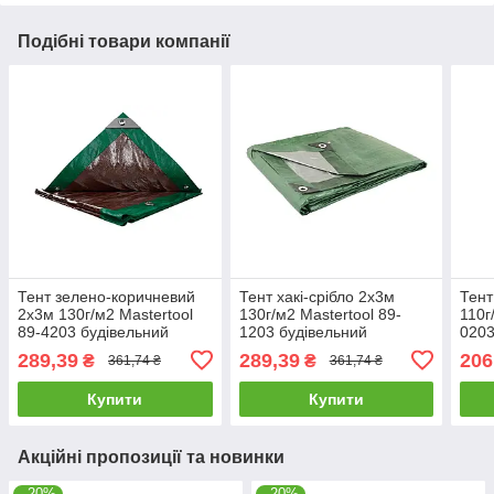
Подібні товари компанії
Тент зелено-коричневий
Тент хакі-срібло 2х3м
Тент
2х3м 130г/м2 Mastertool
130г/м2 Mastertool 89-
110г
89-4203 будівельний
1203 будівельний
0203
універсальний
універсальний
унів
289,39
289,39
206
₴
₴
361,74 ₴
361,74 ₴
туристичний
туристичний
тури
Купити
Купити
Акційні пропозиції та новинки
–20%
–20%