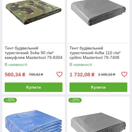
Тент будівельний
Тент будівельний
туристичний 3х4м 90 г/м²
туристичний 4х8м 110 г/м²
камуфляж Mastertool 79-8304
срібло Mastertool 79-7408
В наявності
В наявності
560,34
1 732,08
₴
₴
700,42 ₴
2 165,10 ₴
Купити
Купити
–20%
–20%