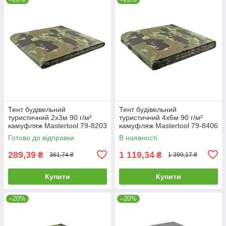
Тент будівельний
Тент будівельний
туристичний 2х3м 90 г/м²
туристичний 4х6м 90 г/м²
камуфляж Mastertool 79-8203
камуфляж Mastertool 79-8406
Готово до відправки
В наявності
289,39
1 119,34
₴
₴
361,74 ₴
1 399,17 ₴
Купити
Купити
–20%
–20%