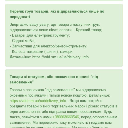
Перелік груп товарів, які відправляються лише по
передплаті
Звертаємо вашу увагу, що товари з наступних груп,
відправляються лише після оплати. - Крихкий товар;
- Батареї для електроінструменту;
- Садові меблі;
- Запчастини для електро/бензоінструменту;
- Колеса, покришки ( шини ), камери;
Детальніше: https://vdd.sm.ua/ua/delivery_info
Товари зі статусом, або позначкою в описі "під
замовлення"
Товари з позначкою "під замовлення" ми відправляємо
окремими посилками і тільки новою поштою. Детальніше:
https://vdd.sm.ua/ua/delivery_info
. Якщо вам потрібно
обєднати товари різних торгівельних марок і різних статусів в
одне замовлення, або відправка іншим перевізником, будь
ласка, звяжіться з нами
+380968660546
, перед оформленням
замовлення. Ми перевіримо таку можливість і надамо вам
інформацію по термінах відправки. Ми завжди йдемо на