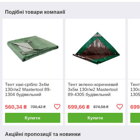
Подібні товари компанії
Тент хакі-срібло 3х4м
Тент зелено-коричневий
Тент
130г/м2 Mastertool 89-
3х5м 130г/м2 Mastertool
130г
1304 будівельний
89-4305 будівельний
1305
універсальний
універсальний
унів
туристичний
туристичний
тури
560,34
699,66
699
₴
₴
700,42 ₴
874,58 ₴
Купити
Купити
Акційні пропозиції та новинки