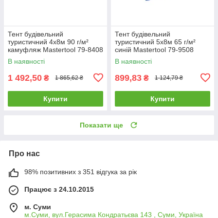
Тент будівельний
Тент будівельний
туристичний 4х8м 90 г/м²
туристичний 5х8м 65 г/м²
камуфляж Mastertool 79-8408
синій Mastertool 79-9508
В наявності
В наявності
1 492,50
899,83
₴
₴
1 865,62 ₴
1 124,79 ₴
Купити
Купити
Показати ще
Про нас
98% позитивних з 351 відгука за рік
Працює з 24.10.2015
м. Суми
м.Суми, вул.Герасима Кондратьєва 143 , Суми, Україна