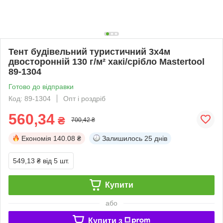
Тент будівельний туристичний 3х4м
двосторонній 130 г/м² хакі/срібло Mastertool
89-1304
Готово до відправки
Код: 89-1304
Опт і роздріб
560,34
₴
700,42 ₴
Економія
140.08 ₴
Залишилось
25 днів
549,13 ₴
від 5 шт.
Купити
або
Купити з