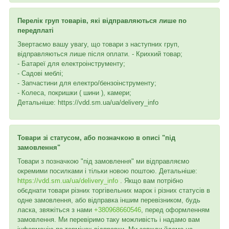
Перелік груп товарів, які відправляються лише по
передплаті
Звертаємо вашу увагу, що товари з наступних груп,
відправляються лише після оплати. - Крихкий товар;
- Батареї для електроінструменту;
- Садові меблі;
- Запчастини для електро/бензоінструменту;
- Колеса, покришки ( шини ), камери;
Детальніше: https://vdd.sm.ua/ua/delivery_info
Товари зі статусом, або позначкою в описі "під
замовлення"
Товари з позначкою "під замовлення" ми відправляємо
окремими посилками і тільки новою поштою. Детальніше:
https://vdd.sm.ua/ua/delivery_info
. Якщо вам потрібно
обєднати товари різних торгівельних марок і різних статусів в
одне замовлення, або відправка іншим перевізником, будь
ласка, звяжіться з нами
+380968660546
, перед оформленням
замовлення. Ми перевіримо таку можливість і надамо вам