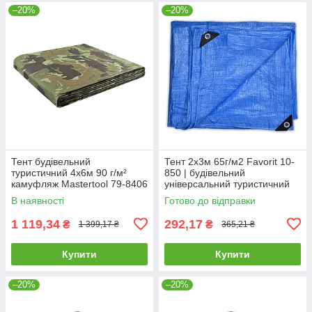
–20%
–20%
Тент будівельний
Тент 2х3м 65г/м2 Favorit 10-
туристичний 4х6м 90 г/м²
850 | будівельний
камуфляж Mastertool 79-8406
універсальний туристичний
Тент строительный
В наявності
Готово до відправки
универсальный 2х3м 65г/м2
Favorit
1 119,34
292,17
₴
₴
1 399,17 ₴
365,21 ₴
Купити
Купити
–20%
–20%