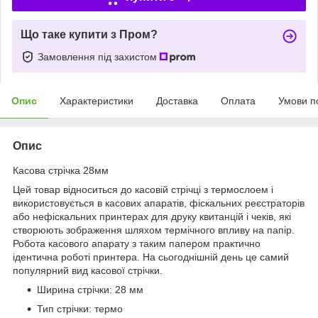
Що таке купити з Пром?
Замовлення під захистом
Опис
Характеристики
Доставка
Оплата
Умови п
Опис
Касова стрічка 28мм
Цей товар відноситься до касовій стрічці з термослоем і
використовується в касових апаратів, фіскальних реєстраторів
або нефіскальних принтерах для друку квитанцій і чеків, які
створюють зображення шляхом термічного впливу на папір.
Робота касового апарату з таким папером практично
ідентична роботі принтера. На сьогоднішній день це самий
популярний вид касової стрічки.
Ширина стрічки: 28 мм
Тип стрічки: термо