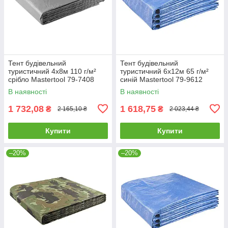
Тент будівельний
Тент будівельний
туристичний 4х8м 110 г/м²
туристичний 6х12м 65 г/м²
срібло Mastertool 79-7408
синій Mastertool 79-9612
В наявності
В наявності
1 732,08
1 618,75
₴
₴
2 165,10 ₴
2 023,44 ₴
Купити
Купити
–20%
–20%