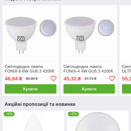
Світлодіодна лампа
Світлодіодна лампа
Світ
FONIX-6 6W GU5.3 4200К
FONIX-4 4W GU5.3 4200К
ULT
46,84
45,32
55,
₴
₴
49,30 ₴
47,71 ₴
Купити
Купити
Акційні пропозиції та новинки
–5%
–5%