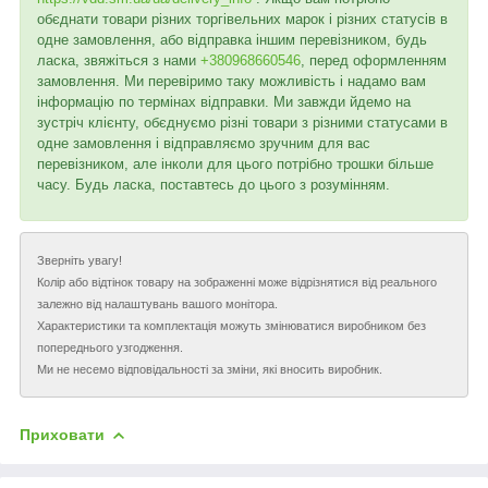
обєднати товари різних торгівельних марок і різних статусів в
одне замовлення, або відправка іншим перевізником, будь
ласка, звяжіться з нами
+380968660546
, перед оформленням
замовлення. Ми перевіримо таку можливість і надамо вам
інформацію по термінах відправки. Ми завжди йдемо на
зустріч клієнту, обєднуємо різні товари з різними статусами в
одне замовлення і відправляємо зручним для вас
перевізником, але інколи для цього потрібно трошки більше
часу. Будь ласка, поставтесь до цього з розумінням.
Зверніть увагу!
Колір або відтінок товару на зображенні може відрізнятися від реального
залежно від налаштувань вашого монітора.
Характеристики та комплектація можуть змінюватися виробником без
попереднього узгодження.
Ми не несемо відповідальності за зміни, які вносить виробник.
Приховати