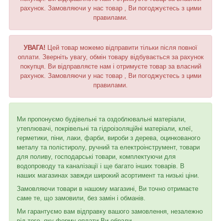
рахунок. Замовляючи у нас товар , Ви погоджуєтесь з цими
правилами.
УВАГА!
Цей товар можемо відправити тільки після повної
оплати. Зверніть увагу, обмін товару відбувається за рахунок
покупця. Ви відправляєте нам і отримуєте товар за власний
рахунок. Замовляючи у нас товар , Ви погоджуєтесь з цими
правилами.
Ми пропонуємо будівельні та оздоблювальні матеріали,
утеплювачі, покрівельні та гідроізоляційні матеріали, клеї,
герметики, піни, лаки, фарби, вироби з дерева, оцинкованого
металу та полістиролу, ручний та електроінструмент, товари
для поливу, господарські товари, комплектуючи для
водопроводу та каналізації і ще багато інших товарів. В
наших магазинах завжди широкий асортимент та низькі ціни.
Замовляючи товари в нашому магазині, Ви точно отримаєте
саме те, що замовили, без замін і обманів.
Ми гарантуємо вам відправку вашого замовлення, незалежно
від того, яку форму оплати Ви обрали.