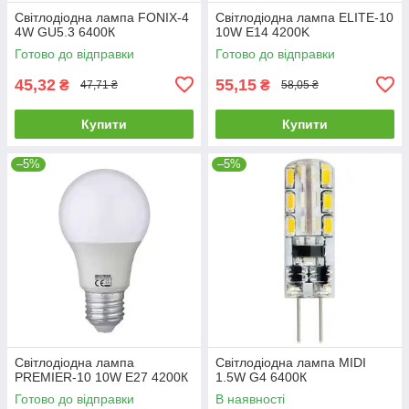
Світлодіодна лампа FONIX-4
Світлодіодна лампа ELITE-10
4W GU5.3 6400К
10W Е14 4200K
Готово до відправки
Готово до відправки
45,32
55,15
₴
₴
47,71 ₴
58,05 ₴
Купити
Купити
–5%
–5%
Cвітлодіодна лампа
Світлодіодна лампа MIDI
PREMIER-10 10W E27 4200К
1.5W G4 6400К
Готово до відправки
В наявності