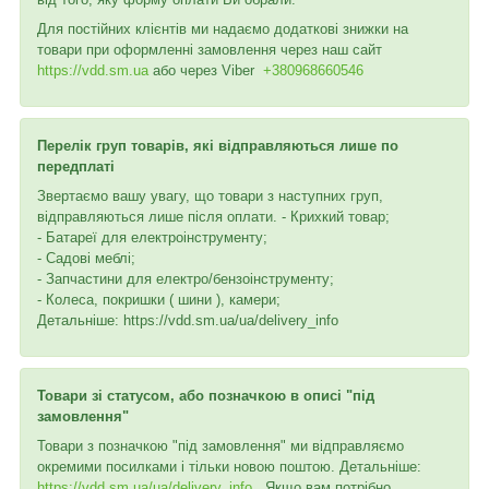
Для постійних клієнтів ми надаємо додаткові знижки на
товари при оформленні замовлення через наш сайт
https://vdd.sm.ua
або через
Viber
+380968660546
Перелік груп товарів, які відправляються лише по
передплаті
Звертаємо вашу увагу, що товари з наступних груп,
відправляються лише після оплати. - Крихкий товар;
- Батареї для електроінструменту;
- Садові меблі;
- Запчастини для електро/бензоінструменту;
- Колеса, покришки ( шини ), камери;
Детальніше: https://vdd.sm.ua/ua/delivery_info
Товари зі статусом, або позначкою в описі "під
замовлення"
Товари з позначкою "під замовлення" ми відправляємо
окремими посилками і тільки новою поштою. Детальніше:
https://vdd.sm.ua/ua/delivery_info
. Якщо вам потрібно