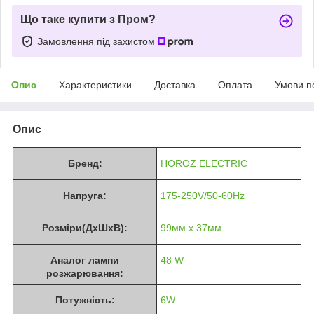
Що таке купити з Пром?
Замовлення під захистом
Опис
Характеристики
Доставка
Оплата
Умови п
Опис
Бренд:
HOROZ ELECTRIC
Напруга:
175-250V/50-60Hz
Розміри(ДхШхВ):
99мм x 37мм
Аналог лампи
48 W
розжарювання:
Потужність:
6W