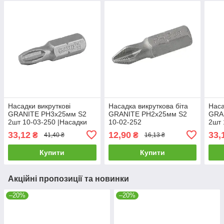
Насадки викруткові
Насадка викруткова біта
Наса
GRANITE РН3х25мм S2
GRANITE РН2х25мм S2
GRA
2шт 10-03-250 |Насадки
10-02-252
2шт 
отвёрточные GRANITE
отв
33,12
12,90
33,
₴
₴
41,40 ₴
16,13 ₴
РН3х25мм S2 2шт 10-03-
РZ3х
250
250
Купити
Купити
Акційні пропозиції та новинки
–20%
–20%