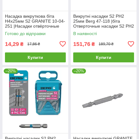
Насадка викруткова біта
Викрутні насадки S2 PH2
H4х25мм S2 GRANITE 10-04-
25мм Berg 47-118 |біта
251 |Насадки отвёрточные
Отверточные насадки S2 PH2
GRANITE H4х25мм S2 10шт
25мм Berg
Готово до відправки
В наявності
10-04-251
14,29
151,76
₴
₴
17,86 ₴
189,70 ₴
Купити
Купити
–20%
–20%
Викрутні насадки S2 PH2
Насадки викруткові GRANITE