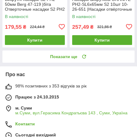
50мм Berg 47-119 |біта
РН2-SL6х65мм S2 10шт 10-
Отверточные насадки S2 PH2
26-651 |Насадки отвёрточные
50мм Berg
GRANITE РН2-SL6х65мм S2
В наявності
В наявності
10шт 10-26-651
179,55
257,49
₴
₴
224,44 ₴
321,86 ₴
Купити
Купити
Показати ще
Про нас
98% позитивних з 353 відгуків за рік
Працює з 24.10.2015
м. Суми
м.Суми, вул.Герасима Кондратьєва 143 , Суми, Україна
Контакти
Сьогодні вихідний