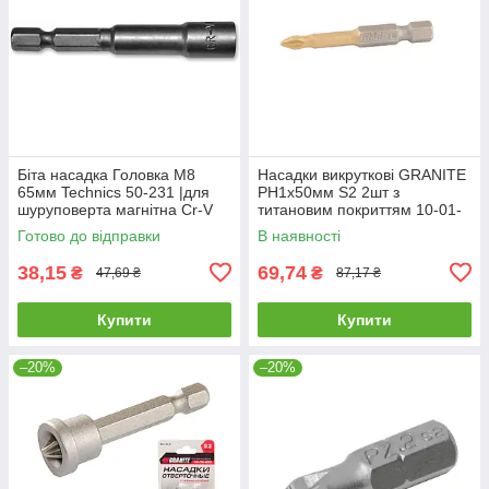
Біта насадка Головка М8
Насадки викруткові GRANITE
65мм Technics 50-231 |для
РН1х50мм S2 2шт з
шуруповерта магнітна Cr-V
титановим покриттям 10-01-
510 |Насадки отвёрточные
Готово до відправки
В наявності
GRANITE РН1х50мм S2 2шт
с
38,15
69,74
₴
₴
47,69 ₴
87,17 ₴
Купити
Купити
–20%
–20%