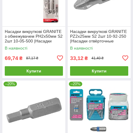
Насадки викруткові GRANITE
Насадки викруткові GRANITE
з обмежувачем РН2х50мм S2
РZ2х25мм S2 2шт 10-92-250
2шт 10-05-500 |Насадки
|Насадки отвёрточные
отвёрточные GRANITE с
GRANITE РZ2х25мм S2 2шт
В наявності
В наявності
ограничителем РН2х50мм S2
10-92-250
2шт
69,74
33,12
₴
₴
87,17 ₴
41,40 ₴
Купити
Купити
–20%
–20%