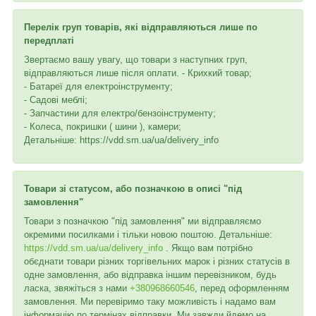
Перелік груп товарів, які відправляються лише по
передплаті
Звертаємо вашу увагу, що товари з наступних груп,
відправляються лише після оплати. - Крихкий товар;
- Батареї для електроінструменту;
- Садові меблі;
- Запчастини для електро/бензоінструменту;
- Колеса, покришки ( шини ), камери;
Детальніше: https://vdd.sm.ua/ua/delivery_info
Товари зі статусом, або позначкою в описі "під
замовлення"
Товари з позначкою "під замовлення" ми відправляємо
окремими посилками і тільки новою поштою. Детальніше:
https://vdd.sm.ua/ua/delivery_info
. Якщо вам потрібно
обєднати товари різних торгівельних марок і різних статусів в
одне замовлення, або відправка іншим перевізником, будь
ласка, звяжіться з нами
+380968660546
, перед оформленням
замовлення. Ми перевіримо таку можливість і надамо вам
інформацію по термінах відправки. Ми завжди йдемо на