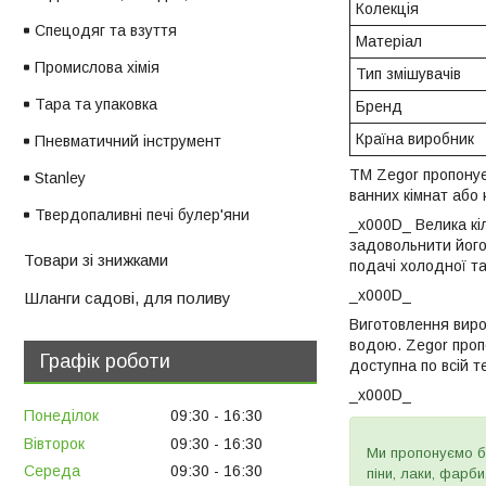
Колекція
Спецодяг та взуття
Матеріал
Промислова хімія
Тип змішувачів
Тара та упаковка
Бренд
Країна виробник
Пневматичний інструмент
TM Zegor пропонує
Stanley
ванних кімнат або 
Твердопаливні печі булер'яни
_x000D_ Велика кіл
задовольнити його
Товари зі знижками
подачі холодної т
_x000D_
Шланги садові, для поливу
Виготовлення виро
водою. Zegor проп
Графік роботи
доступна по всій т
_x000D_
Понеділок
09:30
16:30
Вівторок
09:30
16:30
Ми пропонуємо бу
Середа
09:30
16:30
піни, лаки, фарб