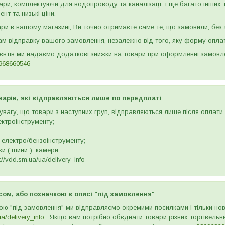
ари, комплектуючи для водопроводу та каналізації і ще багато інших
нт та низькі ціни.
и в нашому магазині, Ви точно отримаєте саме те, що замовили, без з
м відправку вашого замовлення, незалежно від того, яку форму опла
ієнтів ми надаємо додаткові знижки на товари при оформленні замов
968660546
варів, які відправляються лише по передплаті
вагу, що товари з наступних груп, відправляються лише після оплати. 
ектроінструменту;
 електро/бензоінструменту;
и ( шини ), камери;
//vdd.sm.ua/ua/delivery_info
сом, або позначкою в описі "під замовлення"
ою "під замовлення" ми відправляємо окремими посилками і тільки н
ua/delivery_info
. Якщо вам потрібно обєднати товари різних торгівельни