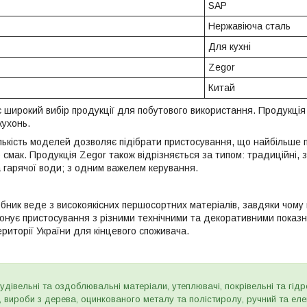
SAP
Нержавіюча сталь
Для кухні
Zegor
Китай
 широкий вибір продукції для побутового використання. Продукц
кухонь.
ькість моделей дозволяє підібрати пристосування, що найбільше пі
 смак. Продукція Zegor також відрізняється за типом: традиційні
а гарячої води; з одним важелем керування.
бник веде з високоякісних першосортних матеріалів, завдяки чому
онує пристосування з різними технічними та декоративними показн
ериторії України для кінцевого споживача.
дівельні та оздоблювальні матеріали, утеплювачі, покрівельні та гідроі
и, вироби з дерева, оцинкованого металу та полістиролу, ручний та ел