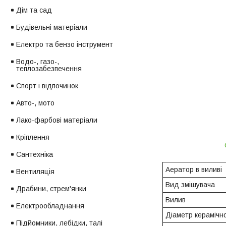
Дім та сад
Будівельні матеріали
Електро та бензо інструмент
Водо-, газо-,
теплозабезпечення
Спорт і відпочинок
Авто-, мото
Лако-фарбові матеріали
Кріплення
Сантехніка
Аератор в виливі
Вентиляція
Вид змішувача
Драбини, стрем'янки
Вилив
Електрообладнання
Діаметр керамічн
Підйомники, лебідки, талі