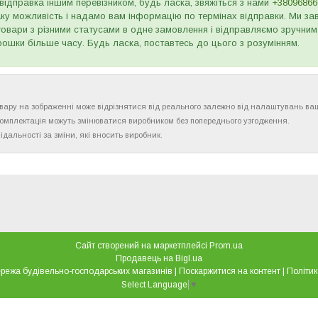
відправка іншим перевізником, будь ласка, звяжіться з нами
+38096866
ку можливість і надамо вам інформацію по термінах відправки. Ми зав
товари з різними статусами в одне замовлення і відправляємо зручним
рошки більше часу. Будь ласка, поставтесь до цього з розумінням.
товару на зображенні може відрізнятися від реального залежно від налаштувань ва
комплектація можуть змінюватися виробником без попереднього узгодження.
ідальності за зміни, які вносить виробник.
Сайт створений на маркетплейсі
Prom.ua
Продавець на Bigl.ua
"Все для дому" мережа будівельно-господарських магазинів |
Поскаржитися на контент
|
Політик
Select Language
▼