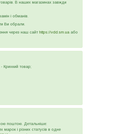
 товарів. В наших магазинах завжди
амін і обманів.
ти Ви обрали.
лення через наш сайт
https://vdd.sm.ua
або
- Крихкий товар;
овою поштою. Детальніше:
х марок і різних статусів в одне