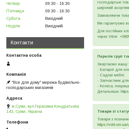
господарські тов
Четвер
09:30
16:30
широкий асортиме
Пʼятниця
09:30
16:30
Замовляючи товар
Субота
Вихідний
Ми гарантуємо ва
Неділя
Вихідний
Для постійних кл
через
Viber
+380
Контакти
Перелік груп то
Звертаємо вашу у
- Батареї для ел
- Садові меблі;
- Запчастини для
"Все для дому" мережа будівельно-
- Колеса, покришк
господарських магазинів
Детальніше: https:
м.Суми, вул.Герасима Кондратьєва
143, Суми, Україна
Товари зі стату
Товари з позначк
https://vdd.sm.ua/