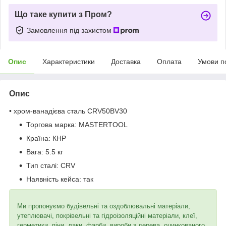
Що таке купити з Пром?
Замовлення під захистом
Опис
Характеристики
Доставка
Оплата
Умови п
Опис
• хром-ванадієва сталь CRV50BV30
Торгова марка:
MASTERTOOL
Країна:
КНР
Вага:
5.5 кг
Тип сталі:
CRV
Наявність кейса:
так
Ми пропонуємо будівельні та оздоблювальні матеріали,
утеплювачі, покрівельні та гідроізоляційні матеріали, клеї,
герметики, піни, лаки, фарби, вироби з дерева, оцинкованого