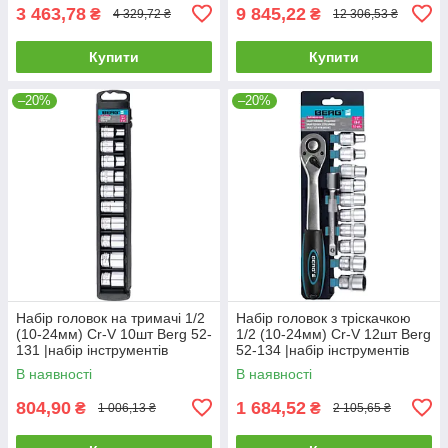
3 463,78
9 845,22
₴
₴
4 329,72 ₴
12 306,53 ₴
Купити
Купити
–20%
–20%
Набір головок на тримачі 1/2
Набір головок з тріскачкою
(10-24мм) Cr-V 10шт Berg 52-
1/2 (10-24мм) Cr-V 12шт Berg
131 |набір інструментів
52-134 |набір інструментів
Набор головок на держателе
Набор головок с трещеткой
В наявності
В наявності
1/2 (10-24мм) Cr-V
1/2 (10-24мм) Cr-V
804,90
1 684,52
₴
₴
1 006,13 ₴
2 105,65 ₴