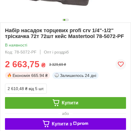
Набір насадок торцевих profi crv 1/4"-1/2"
тріскачка 72т 72шт кейс Mastertool 78-5072-PF
В наявності
Код: 78-5072-PF
Опт і роздріб
2 663,75
₴
3 329,69 ₴
Економія
665.94 ₴
Залишилось
24 дні
2 610,48 ₴
від 5 шт.
Купити
або
Купити з