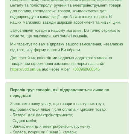
металу та полістиролу, ручний та електроінструмент, товари
для поливу, господарські товари, комплектуючи для
водопроводу та каналізації і ще багато інших товарів. В
наших магазинах завжди широкий асортимент та низькі ціни.
Замовляючи товари в нашому магазині, Ви точно отримаєте
саме те, що замовили, без замін і обманів.
Ми гарантуємо вам відправку вашого замовлення, незалежно
від того, яку форму оплати Ви обрали.
Для постійних клієнтів ми надаємо додаткові знижки на
товари при оформленні замовлення через наш сайт
https://vdd.sm.ua
або через
Viber
+380968660546
Перелік груп товарів, які відправляються лише по
передплаті
Звертаємо вашу увагу, що товари з наступних груп,
відправляються лише після оплати. - Крихкий товар;
- Батареї для електроінструменту;
- Садові меблі;
- Запчастини для електро/бензоінструменту;
- Колеса, покришки ( шини ), камери;