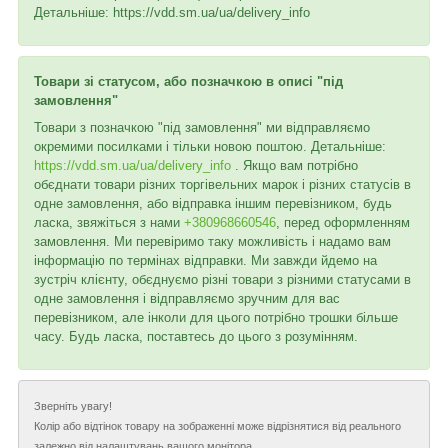
Детальніше: https://vdd.sm.ua/ua/delivery_info
Товари зі статусом, або позначкою в описі "під
замовлення"
Товари з позначкою "під замовлення" ми відправляємо
окремими посилками і тільки новою поштою. Детальніше:
https://vdd.sm.ua/ua/delivery_info
. Якщо вам потрібно
обєднати товари різних торгівельних марок і різних статусів в
одне замовлення, або відправка іншим перевізником, будь
ласка, звяжіться з нами
+380968660546
, перед оформленням
замовлення. Ми перевіримо таку можливість і надамо вам
інформацію по термінах відправки. Ми завжди йдемо на
зустріч клієнту, обєднуємо різні товари з різними статусами в
одне замовлення і відправляємо зручним для вас
перевізником, але інколи для цього потрібно трошки більше
часу. Будь ласка, поставтесь до цього з розумінням.
Зверніть увагу!
Колір або відтінок товару на зображенні може відрізнятися від реального
залежно від налаштувань вашого монітора.