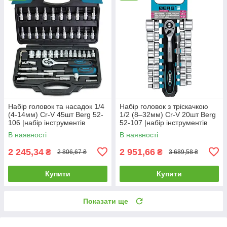
Набір головок та насадок 1/4
Набір головок з тріскачкою
(4-14мм) Cr-V 45шт Berg 52-
1/2 (8–32мм) Cr-V 20шт Berg
106 |набір інструментів
52-107 |набір інструментів
Набор головок и насадок 1/4
Набор головок с трещоткой
В наявності
В наявності
(4-14мм) 45шт Berg
1/2 (8-32мм) 20шт
2 245,34
2 951,66
₴
₴
2 806,67 ₴
3 689,58 ₴
Купити
Купити
Показати ще