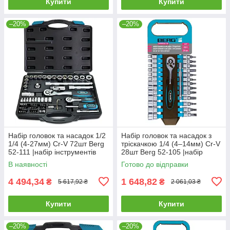
Купити
Купити
–20%
–20%
Набір головок та насадок 1/2
Набір головок та насадок з
1/4 (4-27мм) Cr-V 72шт Berg
тріскачкою 1/4 (4–14мм) Cr-V
52-111 |набір інструментів
28шт Berg 52-105 |набір
Набор головок и насадок 1/2
інструментів Набор головок и
В наявності
Готово до відправки
1/4 (4-27мм) Cr-V
насадок с трещоткой
4 494,34
1 648,82
₴
₴
5 617,92 ₴
2 061,03 ₴
Купити
Купити
–20%
–20%