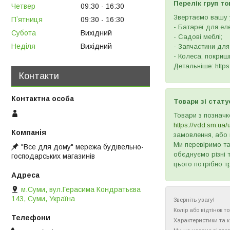
Перелік груп то
Четвер
09:30
16:30
Звертаємо вашу у
Пʼятниця
09:30
16:30
- Батареї для ел
Субота
Вихідний
- Садові меблі;
Неділя
Вихідний
- Запчастини для
- Колеса, покришк
Детальніше: https:
Контакти
Товари зі стату
Товари з позначк
https://vdd.sm.ua/
замовлення, або 
Ми перевіримо та
"Все для дому" мережа будівельно-
обєднуємо різні 
господарських магазинів
цього потрібно т
м.Суми, вул.Герасима Кондратьєва
143, Суми, Україна
Зверніть увагу!
Колір або відтінок 
Характеристики та 