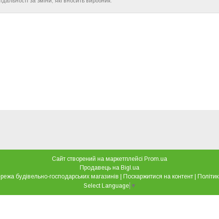
ідальності за зміни, які вносить виробник.
Сайт створений на маркетплейсі
Prom.ua
Продавець на Bigl.ua
"Все для дому" мережа будівельно-господарських магазинів |
Поскаржитися на контент
|
Політик
Select Language
▼