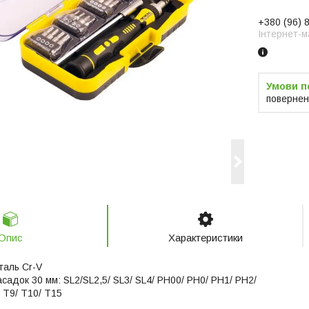
+380 (96) 
Інтернет-м
повернен
Опис
Характеристики
таль Cr-V
асадок 30 мм: SL2/SL2,5/ SL3/ SL4/ PH00/ PH0/ PH1/ PH2/
/ T9/ T10/ T15