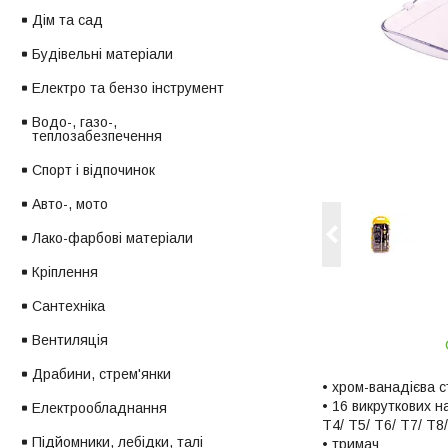
Дім та сад
Будівельні матеріали
Електро та бензо інструмент
Водо-, газо-,
теплозабезпечення
Спорт і відпочинок
Авто-, мото
Лако-фарбові матеріали
Кріплення
Сантехніка
Вентиляція
Драбини, стрем'янки
• хром-ванадієва с
• 16 викруткових н
Електрообладнання
T4/ T5/ T6/ T7/ T8
Підйомники, лебідки, талі
• тримач