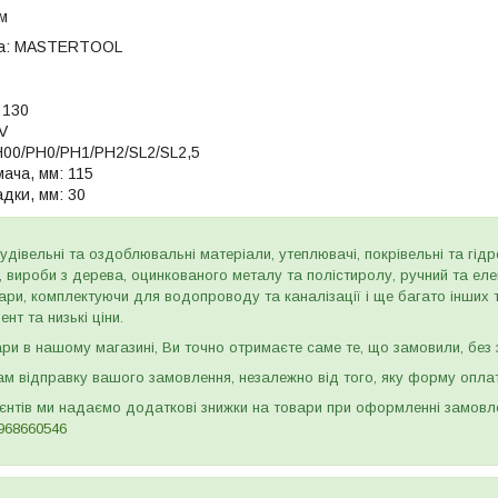
м
а:
MASTERTOOL
130
V
00/PH0/PH1/PH2/SL2/SL2,5
ача, мм:
115
дки, мм:
30
дівельні та оздоблювальні матеріали, утеплювачі, покрівельні та гідроі
и, вироби з дерева, оцинкованого металу та полістиролу, ручний та ел
ари, комплектуючи для водопроводу та каналізації і ще багато інших
нт та низькі ціни.
и в нашому магазині, Ви точно отримаєте саме те, що замовили, без з
м відправку вашого замовлення, незалежно від того, яку форму опла
ієнтів ми надаємо додаткові знижки на товари при оформленні замов
968660546