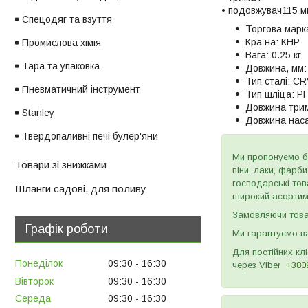
• подовжувач115 м
Спецодяг та взуття
Торгова марк
Країна:
КНР
Промислова хімія
Вага:
0.25 кг
Тара та упаковка
Довжина, мм:
Тип сталі:
CR
Пневматичний інструмент
Тип шліца:
PH
Довжина трим
Stanley
Довжина наса
Твердопаливні печі булер'яни
Ми пропонуємо бу
Товари зі знижками
піни, лаки, фарб
господарські тов
Шланги садові, для поливу
широкий асортиме
Замовляючи товар
Графік роботи
Ми гарантуємо ва
Для постійних кл
Понеділок
09:30
16:30
через
Viber
+380
Вівторок
09:30
16:30
Середа
09:30
16:30