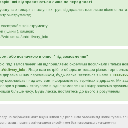
варів, які відправляються лише по передплаті
вагу, що товари з наступних груп, відправляються лише після оплати. 
ектроінструменту;
 електро/бензоінструменту;
и ( шини ), камери;
//vdd.sm.ua/ua/delivery_info
сом, або позначкою в описі "під замовлення"
ою "під замовлення" ми відправляємо окремими посилками і тільки н
ua/delivery_info
. Якщо вам потрібно обєднати товари різних торгівельни
відправка іншим перевізником, будь ласка, звяжіться з нами
+38096866
ку можливість і надамо вам інформацію по термінах відправки. Ми зав
товари з різними статусами в одне замовлення і відправляємо зручним
рошки більше часу. Будь ласка, поставтесь до цього з розумінням.
товару на зображенні може відрізнятися від реального залежно від налаштувань ва
комплектація можуть змінюватися виробником без попереднього узгодження.