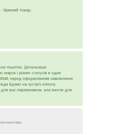
- Крихкий товар;
овою поштою. Детальніше:
х марок і різних статусів в одне
0546
, перед оформленням замовлення.
жди йдемо на зустріч клієнту,
 для вас перевізником, але інколи для
шого монітора.