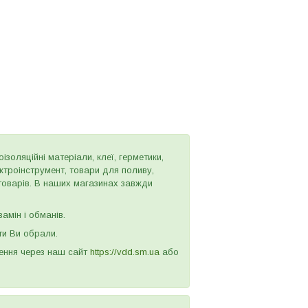
золяційні матеріали, клеї, герметики,
ектроінструмент, товари для поливу,
 товарів. В наших магазинах завжди
амін і обманів.
ти Ви обрали.
лення через наш сайт
https://vdd.sm.ua
або