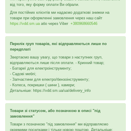
від того, яку форму оплати Ви обрали.
Для постійних клієнтів ми надаємо додаткові знижки на
товари при оформленні замовлення через наш сайт
https://vdd.sm.ua
або через
Viber
+380968660546
Перелік груп товарів, які відправляються лише по
передплаті
Звертаємо вашу увагу, що товари з наступних груп,
відправляються лише після оплати. - Крихкий товар;
- Батареї для електроінструменту;
- Садові меблі;
- Запчастини для електро/бензоінструменту;
- Колеса, покришки ( шини ), камери;
Детальніше: https://vdd.sm.ua/ua/delivery_info
Товари зі статусом, або позначкою в описі "під
замовлення"
Товари з позначкою "під замовлення" ми відправляємо
окремими посилками і тільки новою поштою. Детальніше: