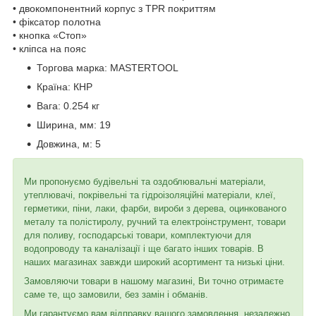
• двокомпонентний корпус з TPR покриттям
• фіксатор полотна
• кнопка «Стоп»
• кліпса на пояс
Торгова марка:
MASTERTOOL
Країна:
КНР
Вага:
0.254 кг
Ширина, мм:
19
Довжина, м:
5
Ми пропонуємо будівельні та оздоблювальні матеріали,
утеплювачі, покрівельні та гідроізоляційні матеріали, клеї,
герметики, піни, лаки, фарби, вироби з дерева, оцинкованого
металу та полістиролу, ручний та електроінструмент, товари
для поливу, господарські товари, комплектуючи для
водопроводу та каналізації і ще багато інших товарів. В
наших магазинах завжди широкий асортимент та низькі ціни.
Замовляючи товари в нашому магазині, Ви точно отримаєте
саме те, що замовили, без замін і обманів.
Ми гарантуємо вам відправку вашого замовлення, незалежно