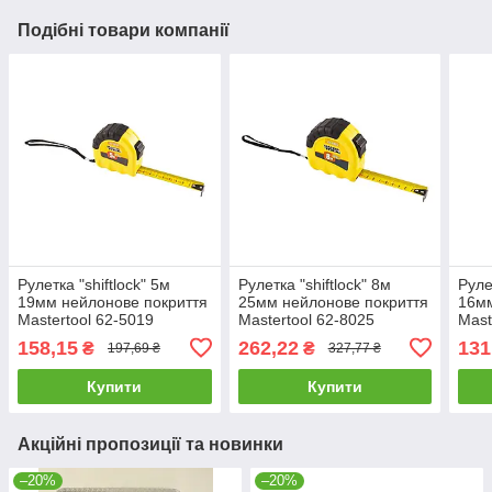
Подібні товари компанії
Рулетка "shiftlock" 5м
Рулетка "shiftlock" 8м
Руле
19мм нейлонове покриття
25мм нейлонове покриття
16мм
Mastertool 62-5019
Mastertool 62-8025
Mast
158,15
262,22
131
₴
₴
197,69 ₴
327,77 ₴
Купити
Купити
Акційні пропозиції та новинки
–20%
–20%