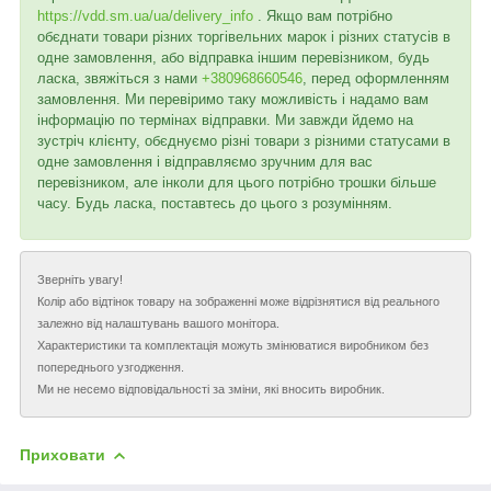
https://vdd.sm.ua/ua/delivery_info
. Якщо вам потрібно
обєднати товари різних торгівельних марок і різних статусів в
одне замовлення, або відправка іншим перевізником, будь
ласка, звяжіться з нами
+380968660546
, перед оформленням
замовлення. Ми перевіримо таку можливість і надамо вам
інформацію по термінах відправки. Ми завжди йдемо на
зустріч клієнту, обєднуємо різні товари з різними статусами в
одне замовлення і відправляємо зручним для вас
перевізником, але інколи для цього потрібно трошки більше
часу. Будь ласка, поставтесь до цього з розумінням.
Зверніть увагу!
Колір або відтінок товару на зображенні може відрізнятися від реального
залежно від налаштувань вашого монітора.
Характеристики та комплектація можуть змінюватися виробником без
попереднього узгодження.
Ми не несемо відповідальності за зміни, які вносить виробник.
Приховати