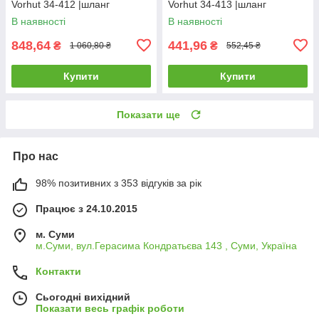
Vorhut 34-412 |шланг
Vorhut 34-413 |шланг
спиральный полиуретановый
спиральный полиуретановый
В наявності
В наявності
5х8мм 10м Vorhut 34-412
5х8мм 10м Vorhut 34-412
848,64
441,96
₴
₴
1 060,80 ₴
552,45 ₴
Купити
Купити
Показати ще
Про нас
98% позитивних з 353 відгуків за рік
Працює з 24.10.2015
м. Суми
м.Суми, вул.Герасима Кондратьєва 143 , Суми, Україна
Контакти
Сьогодні вихідний
Показати весь графік роботи