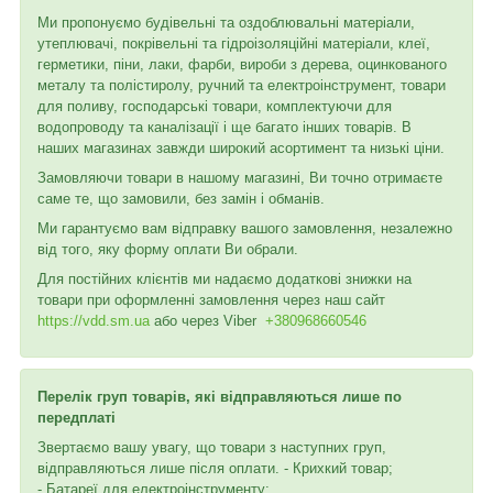
Ми пропонуємо будівельні та оздоблювальні матеріали,
утеплювачі, покрівельні та гідроізоляційні матеріали, клеї,
герметики, піни, лаки, фарби, вироби з дерева, оцинкованого
металу та полістиролу, ручний та електроінструмент, товари
для поливу, господарські товари, комплектуючи для
водопроводу та каналізації і ще багато інших товарів. В
наших магазинах завжди широкий асортимент та низькі ціни.
Замовляючи товари в нашому магазині, Ви точно отримаєте
саме те, що замовили, без замін і обманів.
Ми гарантуємо вам відправку вашого замовлення, незалежно
від того, яку форму оплати Ви обрали.
Для постійних клієнтів ми надаємо додаткові знижки на
товари при оформленні замовлення через наш сайт
https://vdd.sm.ua
або через
Viber
+380968660546
Перелік груп товарів, які відправляються лише по
передплаті
Звертаємо вашу увагу, що товари з наступних груп,
відправляються лише після оплати. - Крихкий товар;
- Батареї для електроінструменту;