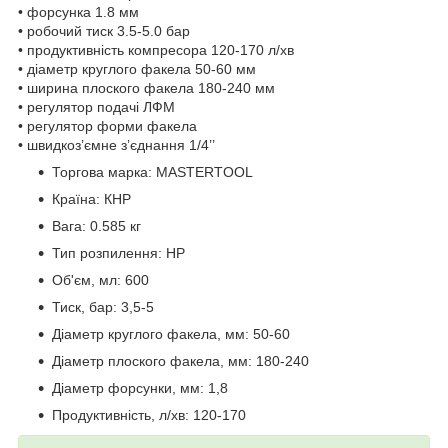
• форсунка 1.8 мм
• робочий тиск 3.5-5.0 бар
• продуктивність компресора 120-170 л/хв
• діаметр круглого факела 50-60 мм
• ширина плоского факела 180-240 мм
• регулятор подачі ЛФМ
• регулятор форми факела
• швидкоз’ємне з’єднання 1/4’’
Торгова марка:
MASTERTOOL
Країна:
КНР
Вага:
0.585 кг
Тип розпилення:
HP
Об'єм, мл:
600
Тиск, бар:
3,5-5
Діаметр круглого факела, мм:
50-60
Діаметр плоского факела, мм:
180-240
Діаметр форсунки, мм:
1,8
Продуктивність, л/хв:
120-170