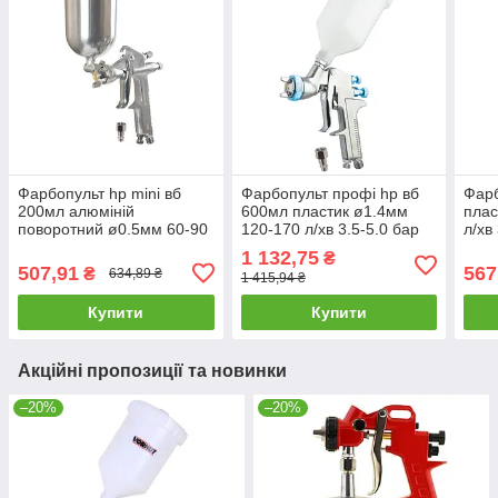
Фарбопульт hp mini вб
Фарбопульт профі hp вб
Фарб
200мл алюміній
600мл пластик ø1.4мм
плас
поворотний ø0.5мм 60-90
120-170 л/хв 3.5-5.0 бар
л/хв
л/хв 2.5-4.0 бар
Mastertool 81-8720
регу
1 132,75
₴
регульований факел
пові
507,91
567
₴
634,89 ₴
1 415,94 ₴
Mastertool 80-8936
81-8
Купити
Купити
Акційні пропозиції та новинки
–20%
–20%