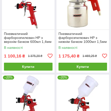
Пневматичний
Пневматичний
фарборозпилювач HP з
фарборозпилювач HP з
верхнім бачком 600мл 1,4мм
нижнім бачком 1000мл 1,5мм
Vorhut 34-400 |Фарбопульт
Vorhut 34-401 |Фарбопульт
В наявності
В наявності
пневматичний HP з
пневматичний HP з
1 100,16
1 175,40
₴
₴
1 375,20 ₴
1 469,25 ₴
Купити
Купити
–20%
–20%