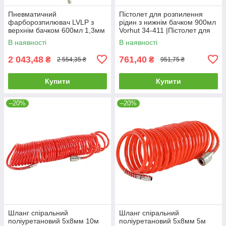
Пневматичний
Пістолет для розпилення
фарборозпилювач LVLP з
рідин з нижнім бачком 900мл
верхнім бачком 600мл 1,3мм
Vorhut 34-411 |Пістолет для
Vorhut 34-407 |Фарбопульт
розпилення рідин
В наявності
В наявності
пневматичний HP з
2 043,48
761,40
₴
₴
2 554,35 ₴
951,75 ₴
Купити
Купити
–20%
–20%
Шланг спіральний
Шланг спіральний
поліуретановий 5х8мм 10м
поліуретановий 5х8мм 5м