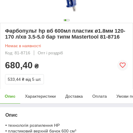
Фарбопульт hp вб 600мл пластик ø1.8мм 120-
170 л/хв 3.5-5.0 бар типм Mastertool 81-8716
Немає в наявності
Код: 81-8716
Опт і роздріб
680,40
₴
533,44 ₴
від 5 шт.
Опис
Характеристики
Доставка
Оплата
Умови п
Опис
• технологія розпилення HP
• пластиковий верхній бачок 600 см³