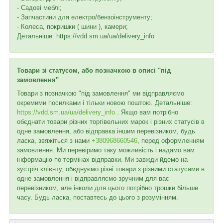
- Садові меблі;
- Запчастини для електро/бензоінструменту;
- Колеса, покришки ( шини ), камери;
Детальніше: https://vdd.sm.ua/ua/delivery_info
Товари зі статусом, або позначкою в описі "під
замовлення"
Товари з позначкою "під замовлення" ми відправляємо
окремими посилками і тільки новою поштою. Детальніше:
https://vdd.sm.ua/ua/delivery_info
. Якщо вам потрібно
обєднати товари різних торгівельних марок і різних статусів в
одне замовлення, або відправка іншим перевізником, будь
ласка, звяжіться з нами
+380968660546
, перед оформленням
замовлення. Ми перевіримо таку можливість і надамо вам
інформацію по термінах відправки. Ми завжди йдемо на
зустріч клієнту, обєднуємо різні товари з різними статусами в
одне замовлення і відправляємо зручним для вас
перевізником, але інколи для цього потрібно трошки більше
часу. Будь ласка, поставтесь до цього з розумінням.