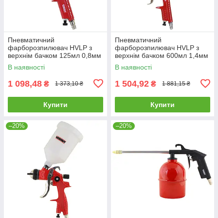
Пневматичний
Пневматичний
фарборозпилювач HVLP з
фарборозпилювач HVLP з
верхнім бачком 125мл 0,8мм
верхнім бачком 600мл 1,4мм
Vorhut 34-404 |Фарбопульт
Vorhut 34-406 |Фарбопульт
В наявності
В наявності
пневматичний HP з
пневматичний HP з
1 098,48
1 504,92
₴
₴
1 373,10 ₴
1 881,15 ₴
Купити
Купити
–20%
–20%