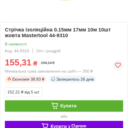
Стрічка ізоляційна 0.15мм 17мм 10м 10шт
жовта Mastertool 44-9310
В наявності
Код: 44-9310
Опт і роздріб
155,31
₴
194,14 ₴
Мінімальна сума замовлення на сайті — 300 ₴
Економія
38.83 ₴
Залишилось
26 днів
152,21 ₴
від 5 шт.
Купити
або
Купити з