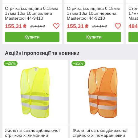
Стрічка ізоляційна 0.15мм
Стрічка ізоляційна 0.15мм
Стрі
17мм 10м 10шт зелена
17мм 10м 10шт червона
17мм
Mastertool 44-9410
Mastertool 44-9210
Mast
155,31
155,31
484
₴
₴
194,14 ₴
194,14 ₴
Купити
Купити
Акційні пропозиції та новинки
–26%
–26%
Жилет зі світловідбиваючої
Жилет зі світловідбиваючої
стрічкою xl лимонний
стрічкою xl помаранчевий