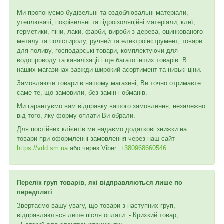
Ми пропонуємо будівельні та оздоблювальні матеріали,
утеплювачі, покрівельні та гідроізоляційні матеріали, клеї,
герметики, піни, лаки, фарби, вироби з дерева, оцинкованого
металу та полістиролу, ручний та електроінструмент, товари
для поливу, господарські товари, комплектуючи для
водопроводу та каналізації і ще багато інших товарів. В
наших магазинах завжди широкий асортимент та низькі ціни.
Замовляючи товари в нашому магазині, Ви точно отримаєте
саме те, що замовили, без замін і обманів.
Ми гарантуємо вам відправку вашого замовлення, незалежно
від того, яку форму оплати Ви обрали.
Для постійних клієнтів ми надаємо додаткові знижки на
товари при оформленні замовлення через наш сайт
https://vdd.sm.ua
або через
Viber
+380968660546
Перелік груп товарів, які відправляються лише по
передплаті
Звертаємо вашу увагу, що товари з наступних груп,
відправляються лише після оплати. - Крихкий товар;