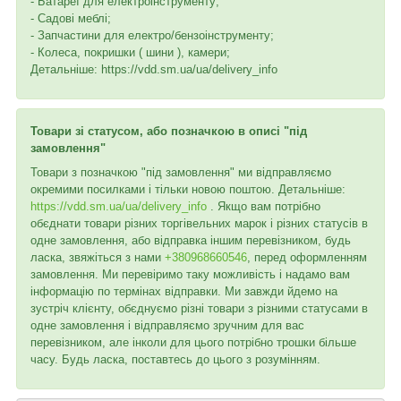
- Батареї для електроінструменту;
- Садові меблі;
- Запчастини для електро/бензоінструменту;
- Колеса, покришки ( шини ), камери;
Детальніше: https://vdd.sm.ua/ua/delivery_info
Товари зі статусом, або позначкою в описі "під
замовлення"
Товари з позначкою "під замовлення" ми відправляємо
окремими посилками і тільки новою поштою. Детальніше:
https://vdd.sm.ua/ua/delivery_info
. Якщо вам потрібно
обєднати товари різних торгівельних марок і різних статусів в
одне замовлення, або відправка іншим перевізником, будь
ласка, звяжіться з нами
+380968660546
, перед оформленням
замовлення. Ми перевіримо таку можливість і надамо вам
інформацію по термінах відправки. Ми завжди йдемо на
зустріч клієнту, обєднуємо різні товари з різними статусами в
одне замовлення і відправляємо зручним для вас
перевізником, але інколи для цього потрібно трошки більше
часу. Будь ласка, поставтесь до цього з розумінням.