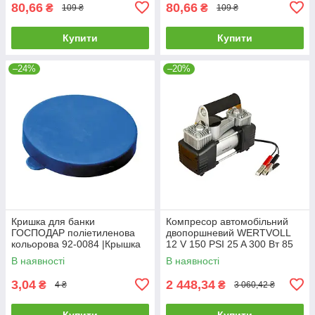
83-0003
80,66
80,66
₴
₴
109 ₴
109 ₴
Купити
Купити
–24%
–20%
Кришка для банки
Компресор автомобільний
ГОСПОДАР поліетиленова
двопоршневий WERTVOLL
кольорова 92-0084 |Крышка
12 V 150 PSI 25 A 300 Вт 85
для банки ГОСПОДАР
л/хв сумка AC-2185 |
В наявності
В наявності
полиэтиленовая цветная 92-
Компрессор автомобильный
0084
3,04
2 448,34
₴
₴
4 ₴
3 060,42 ₴
Купити
Купити