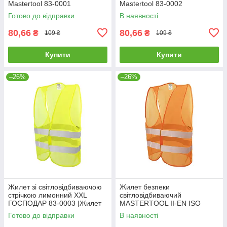
Mastertool 83-0001
Mastertool 83-0002
Готово до відправки
В наявності
80,66
80,66
₴
₴
109 ₴
109 ₴
Купити
Купити
–26%
–26%
Жилет зi свiтловідбиваючою
Жилет безпеки
стрiчкою лимонний XXL
світловідбиваючий
ГОСПОДАР 83-0003 |Жилет
MASTERTOOL II-EN ISO
со светоотражающей лентой
13688 EN ISO 20471 XXL
Готово до відправки
В наявності
лимонный XXL ГОСПОДАР
помаранчевий 83-0004