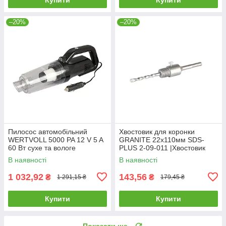
–20%
–20%
Пилосос автомобільний
Хвостовик для коронки
WERTVOLL 5000 PA 12 V 5 A
GRANITE 22х110мм SDS-
60 Вт сухе та вологе
PLUS 2-09-011 |Хвостовик
прибирання сумка AC-5000 |
для коронки GRANITE
В наявності
В наявності
Пылесос автомобильный
22х110мм SDS-PLUS 2-09-
WERTVOLL 5000
011
1 032,92
143,56
₴
₴
1 291,15 ₴
179,45 ₴
Купити
Купити
Показати ще