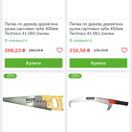
Пилка по дереву дерев'яна
Пилка по дереву дерев'яна
ручка,гартовані зуби 400мм
ручка,гартовані зуби 450мм
Technics 41-060 |пилка
Technics 41-061 |пилка
ножівка ножовка Ножовка по
ножівка ножовка Ножовка по
В наявності
В наявності
дереву деревянная ручка
дереву деревянная ручка
208,23
216,58
₴
₴
260,29 ₴
270,73 ₴
Купити
Купити
–20%
–20%