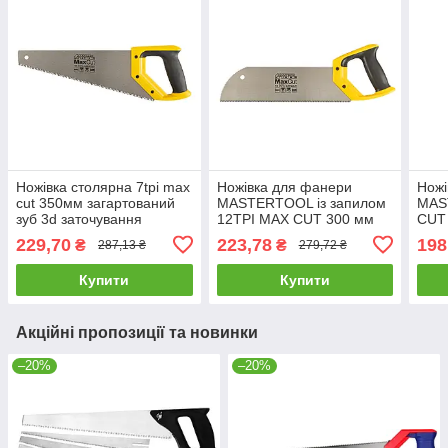
Ножівка столярна 7tpi max
Ножівка для фанери
Ножі
cut 350мм загартований
MASTERTOOL із запилом
MAS
зуб 3d заточування
12TPI MAX CUT 300 мм
CUT 
поліроване Mastertool 14-
загартований зуб 3-D
зуб 
229,70
223,78
198
₴
₴
287,13 ₴
279,72 ₴
2035
заточування поліроване
полі
14-2702
Купити
Купити
Акційні пропозиції та новинки
–20%
–20%