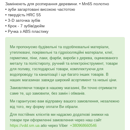
Замінюють для розтирання деревини. • Mn65 полотно
• зуби загартовані високою частотою
• твердість HRC 55
• 3-D заточка зубів
• Крок - 7 зубів/дюйм
• Ручка з ABS пластику
Ми пропонуємо будівельні та оздоблювальні матеріали,
утеплювачі, покрівельні та гідроізоляційні матеріали, клеї,
герметики, піни, лаки, фарби, вироби з дерева, оцинкованого
металу та полістиролу, ручний та електроінструмент, товари
для поливу, господарські товари, комплектуючи для
водопроводу та каналізації і ще багато інших товарів. В
наших магазинах завжди широкий асортимент та низькі ціни.
Замовляючи товари в нашому магазині, Ви точно отримаєте
саме те, що замовили, без замін і обманів.
Ми гарантуємо вам відправку вашого замовлення, незалежно
від того, яку форму оплати Ви обрали.
Для постійних клієнтів ми надаємо додаткові знижки на
товари при оформленні замовлення через наш сайт
https://vdd.sm.ua
або через
Viber
+380968660546