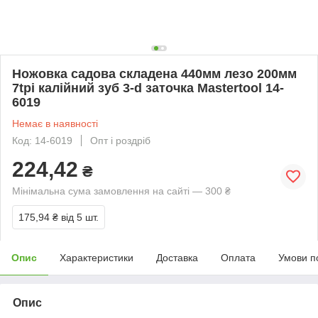
Ножовка садова складена 440мм лезо 200мм
7tpi калійний зуб 3-d заточка Mastertool 14-
6019
Немає в наявності
Код: 14-6019
Опт і роздріб
224,42
₴
Мінімальна сума замовлення на сайті — 300 ₴
175,94 ₴
від 5 шт.
Опис
Характеристики
Доставка
Оплата
Умови п
Опис