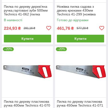
Пилка по дереву дерев'яна
Ножівка пилка садова з
ручка,гартовані зуби 500мм
двома крюками 430мм
Technics 41-062 |пилка
Technics 41-299 |ножівка
ножівка ножовка Ножовка по
ножовка Пила садовая с
В наявності
Готово до відправки
дереву деревянная ручка
двумя крюками 430мм
Technics
224,93
461,76
₴
₴
281,16 ₴
577,20 ₴
Купити
Купити
–20%
–20%
Пилка по дереву пластикова
Пилка по дереву пластикова
ручка 400мм Technics 41-070
ручка 450мм Technics 41-071