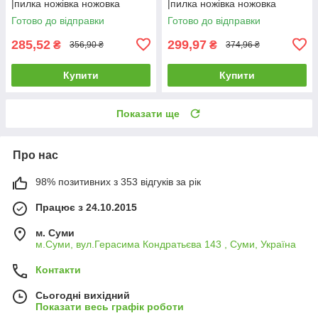
|пилка ножівка ножовка
|пилка ножівка ножовка
Ножовка по дереву
Ножовка по дереву
Готово до відправки
Готово до відправки
пластиковая ручка 400мм
пластиковая ручка 450мм
Technics
Technics
285,52
299,97
₴
₴
356,90 ₴
374,96 ₴
Купити
Купити
Показати ще
Про нас
98% позитивних з 353 відгуків за рік
Працює з 24.10.2015
м. Суми
м.Суми, вул.Герасима Кондратьєва 143 , Суми, Україна
Контакти
Сьогодні вихідний
Показати весь графік роботи