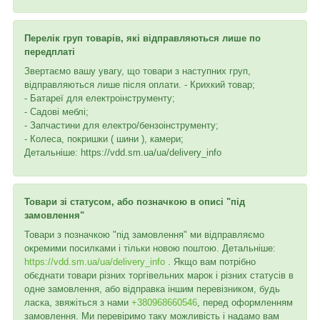
Перелік груп товарів, які відправляються лише по
передплаті
Звертаємо вашу увагу, що товари з наступних груп,
відправляються лише після оплати. - Крихкий товар;
- Батареї для електроінструменту;
- Садові меблі;
- Запчастини для електро/бензоінструменту;
- Колеса, покришки ( шини ), камери;
Детальніше: https://vdd.sm.ua/ua/delivery_info
Товари зі статусом, або позначкою в описі "під
замовлення"
Товари з позначкою "під замовлення" ми відправляємо
окремими посилками і тільки новою поштою. Детальніше:
https://vdd.sm.ua/ua/delivery_info
. Якщо вам потрібно
обєднати товари різних торгівельних марок і різних статусів в
одне замовлення, або відправка іншим перевізником, будь
ласка, звяжіться з нами
+380968660546
, перед оформленням
замовлення. Ми перевіримо таку можливість і надамо вам