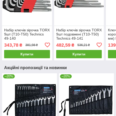
Набір ключів зірочка TORX
Набір ключів зірочка TORX
Ключ
9шт (Т10-Т50) Technics
9шт подовжені (Т10-Т50)
коро
49-140
Technics 49-141
мм) 
343,78
482,59
139
₴
₴
381,98 ₴
536,21 ₴
Купити
Купити
Акційні пропозиції та новинки
–20%
–20%