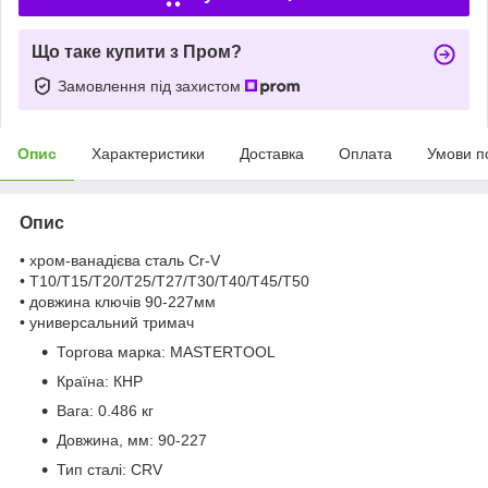
Що таке купити з Пром?
Замовлення під захистом
Опис
Характеристики
Доставка
Оплата
Умови п
Опис
• хром-ванадієва сталь Cr-V
• Т10/Т15/Т20/Т25/Т27/Т30/Т40/Т45/Т50
• довжина ключів 90-227мм
• универсальний тримач
Торгова марка:
MASTERTOOL
Країна:
КНР
Вага:
0.486 кг
Довжина, мм:
90-227
Тип сталі:
CRV