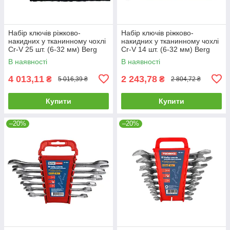
Набір ключів ріжково-
Набір ключів ріжково-
накидних у тканинному чохлі
накидних у тканинному чохлі
Cr-V 25 шт. (6-32 мм) Berg
Cr-V 14 шт. (6-32 мм) Berg
48-974 |набір інструментів
48-973 |набір інструментів
В наявності
В наявності
Набор ключей
Набор ключей
4 013,11
2 243,78
₴
₴
5 016,39 ₴
2 804,72 ₴
Купити
Купити
–20%
–20%