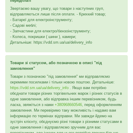
передплаті
Звертаємо вашу увагу, що товари з наступних груп,
відправляються лише після оплати. - Крихкий товар;
- Батареї для електроінструменту;
- Садові меблі;
- Запчастини для електро/бензоінструменту;
- Колеса, покришки ( шини ), камери;
Детальніше: https://vdd.sm.ua/ua/delivery_info
Товари зі статусом, або позначкою в описі "під
замовлення"
Товари з позначкою "під замовлення" ми відправляємо
окремими посилками і тільки новою поштою. Детальніше:
https://vdd.sm.ua/ua/delivery_info
. Якщо вам потрібно
обєднати товари різних торгівельних марок і різних статусів в
одне замовлення, або відправка іншим перевізником, будь
ласка, звяжіться з нами
+380968660546
, перед оформленням
замовлення. Ми перевіримо таку можливість і надамо вам
інформацію по термінах відправки. Ми завжди йдемо на
зустріч клієнту, обєднуємо різні товари з різними статусами в
одне замовлення і відправляємо зручним для вас
перевізником, але інколи для цього потрібно трошки більше