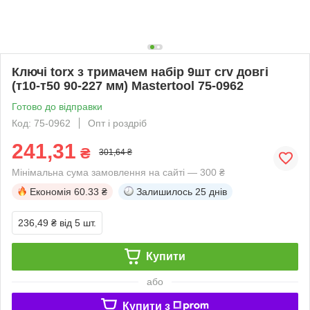
Ключі torx з тримачем набір 9шт crv довгі
(т10-т50 90-227 мм) Mastertool 75-0962
Готово до відправки
Код: 75-0962
Опт і роздріб
241,31
₴
301,64 ₴
Мінімальна сума замовлення на сайті — 300 ₴
Економія
60.33 ₴
Залишилось
25 днів
236,49 ₴
від 5 шт.
Купити
або
Купити з