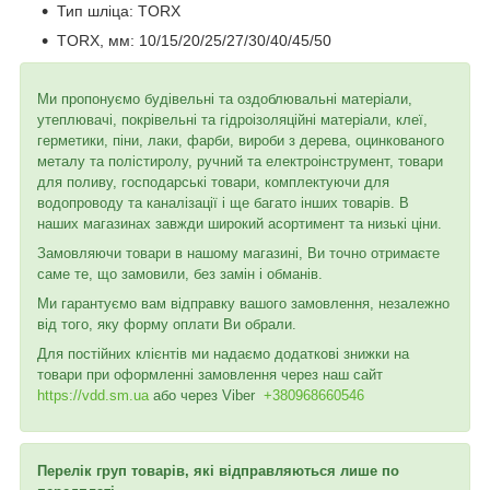
Тип шліца:
TORX
TORX, мм:
10/15/20/25/27/30/40/45/50
Ми пропонуємо будівельні та оздоблювальні матеріали,
утеплювачі, покрівельні та гідроізоляційні матеріали, клеї,
герметики, піни, лаки, фарби, вироби з дерева, оцинкованого
металу та полістиролу, ручний та електроінструмент, товари
для поливу, господарські товари, комплектуючи для
водопроводу та каналізації і ще багато інших товарів. В
наших магазинах завжди широкий асортимент та низькі ціни.
Замовляючи товари в нашому магазині, Ви точно отримаєте
саме те, що замовили, без замін і обманів.
Ми гарантуємо вам відправку вашого замовлення, незалежно
від того, яку форму оплати Ви обрали.
Для постійних клієнтів ми надаємо додаткові знижки на
товари при оформленні замовлення через наш сайт
https://vdd.sm.ua
або через
Viber
+380968660546
Перелік груп товарів, які відправляються лише по