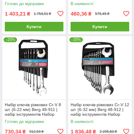
інструментів Набор ключей
ключей рожковых Cr-V 6 шт.
Готово до відправки
В наявності
рожковых двухсторонних
(6-17 мм) Berg
1 403,21
460,36
₴
₴
1 754,01 ₴
575,45 ₴
Купити
Купити
–20%
–20%
Набір ключів ріжкових Cr-V 8
Набір ключів ріжкових Cr-V 12
шт. (6-22 мм) Berg 48-911 |
шт. (6-32 мм) Berg 48-912 |
набір інструментів Набор
набір інструментів Набор
ключей рожковых Cr-V 8 шт.
ключей рожковых Cr-V 12 шт.
Готово до відправки
В наявності
(6-22 мм) Berg
(6-32 мм) Berg
730,34
1 836,48
₴
₴
912,93 ₴
2 295,60 ₴