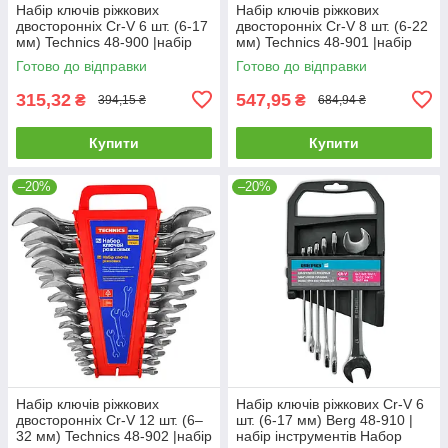
Набір ключів ріжкових
Набір ключів ріжкових
двосторонніх Cr-V 6 шт. (6-17
двосторонніх Cr-V 8 шт. (6-22
мм) Technics 48-900 |набір
мм) Technics 48-901 |набір
інструментів Набор ключей
інструментів Набор ключей
Готово до відправки
Готово до відправки
рожковых двухсторонних
рожковых двухсторонних
315,32
547,95
₴
₴
394,15 ₴
684,94 ₴
Купити
Купити
–20%
–20%
Набір ключів ріжкових
Набір ключів ріжкових Cr-V 6
двосторонніх Cr-V 12 шт. (6–
шт. (6-17 мм) Berg 48-910 |
32 мм) Technics 48-902 |набір
набір інструментів Набор