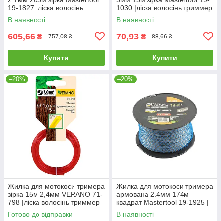
19-1827 |ліска волосінь
1030 |ліска волосінь триммер
триммер трімер
трімер
В наявності
В наявності
605,66
70,93
₴
₴
757,08 ₴
88,66 ₴
Купити
Купити
–20%
–20%
Жилка для мотокоси тримера
Жилка для мотокоси тримера
зірка 15м 2,4мм VERANO 71-
армована 2.4мм 174м
798 |ліска волосінь триммер
квадрат Mastertool 19-1925 |
трімер
ліска волосінь триммер
Готово до відправки
В наявності
трімер