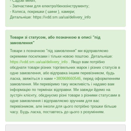
- Садові меблі;
- Запчастини для електро/бензоінструменту;
- Колеса, покришки ( шини ), камери;
Детальніше: https://vdd.sm.ua/ua/delivery_info
Товари зі статусом, або позначкою в описі "під
замовлення"
Товари з позначкою "під замовлення" ми відправляємо
окремими посилками і тільки новою поштою. Детальніше:
https://vdd.sm.ua/ua/delivery_info
. Якщо вам потрібно
обєднати товари різних торгівельних марок і різних статусів в
одне замовлення, або відправка іншим перевізником, будь
ласка, звяжіться з нами
+380968660546
, перед оформленням
замовлення. Ми перевіримо таку можливість і надамо вам
інформацію по термінах відправки. Ми завжди йдемо на
зустріч клієнту, обєднуємо різні товари з різними статусами в
одне замовлення і відправляємо зручним для вас
перевізником, але інколи для цього потрібно трошки більше
часу. Будь ласка, поставтесь до цього з розумінням.