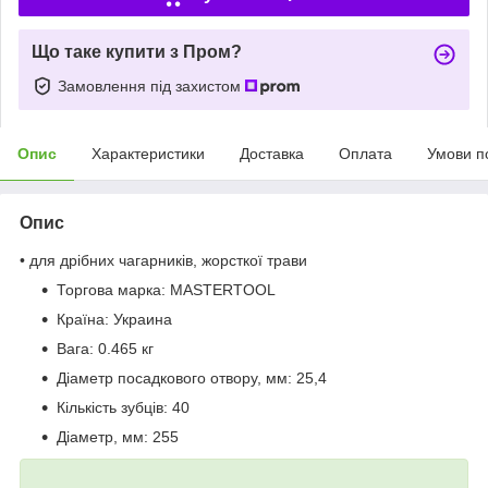
Що таке купити з Пром?
Замовлення під захистом
Опис
Характеристики
Доставка
Оплата
Умови п
Опис
• для дрібних чагарників, жорсткої трави
Торгова марка:
MASTERTOOL
Країна:
Украина
Вага:
0.465 кг
Діаметр посадкового отвору, мм:
25,4
Кількість зубців:
40
Діаметр, мм:
255