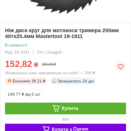
Ніж диск круг для мотокоси тримера 255мм
40тх25.4мм Mastertool 19-1911
В наявності
Код: 19-1911
Опт і роздріб
152,82
₴
191,03 ₴
Мінімальна сума замовлення на сайті — 300 ₴
Економія
38.21 ₴
Залишилось
24 дні
149,77 ₴
від 5 шт.
Купити
або
Купити з