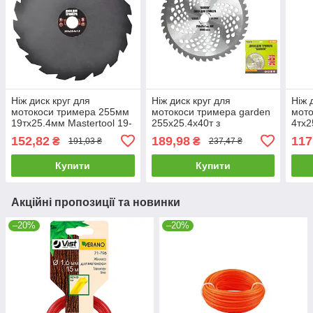
Ніж диск круг для
Ніж диск круг для
Ніж 
мотокоси тримера 255мм
мотокоси тримера garden
мото
19тх25.4мм Mastertool 19-
255х25.4х40т з
4тх2
1913
побідитовою напайкою
191
152,82
189,98
117
₴
₴
191,03 ₴
237,47 ₴
Mastertool 19-2000
Купити
Купити
Акційні пропозиції та новинки
–20%
–20%