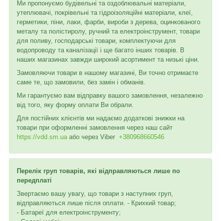
Ми пропонуємо будівельні та оздоблювальні матеріали,
утеплювачі, покрівельні та гідроізоляційні матеріали, клеї,
герметики, піни, лаки, фарби, вироби з дерева, оцинкованого
металу та полістиролу, ручний та електроінструмент, товари
для поливу, господарські товари, комплектуючи для
водопроводу та каналізації і ще багато інших товарів. В
наших магазинах завжди широкий асортимент та низькі ціни.
Замовляючи товари в нашому магазині, Ви точно отримаєте
саме те, що замовили, без замін і обманів.
Ми гарантуємо вам відправку вашого замовлення, незалежно
від того, яку форму оплати Ви обрали.
Для постійних клієнтів ми надаємо додаткові знижки на
товари при оформленні замовлення через наш сайт
https://vdd.sm.ua
або через
Viber
+380968660546
Перелік груп товарів, які відправляються лише по
передплаті
Звертаємо вашу увагу, що товари з наступних груп,
відправляються лише після оплати. - Крихкий товар;
- Батареї для електроінструменту;