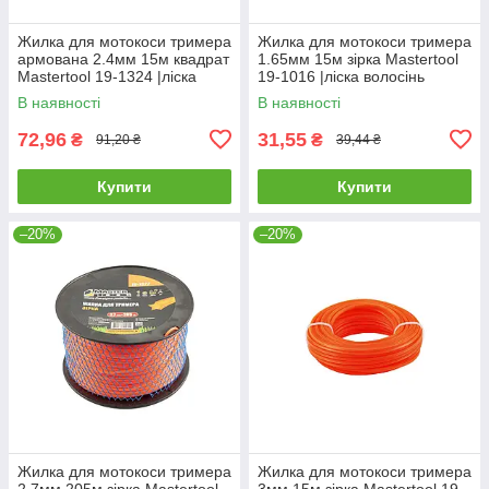
Жилка для мотокоси тримера
Жилка для мотокоси тримера
армована 2.4мм 15м квадрат
1.65мм 15м зірка Mastertool
Mastertool 19-1324 |ліска
19-1016 |ліска волосінь
волосінь триммер трімер
триммер трімер
В наявності
В наявності
72,96
31,55
₴
₴
91,20 ₴
39,44 ₴
Купити
Купити
–20%
–20%
Жилка для мотокоси тримера
Жилка для мотокоси тримера
2.7мм 205м зірка Mastertool
3мм 15м зірка Mastertool 19-