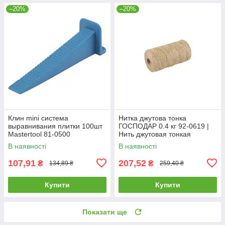
–20%
–20%
Клин mini система
Нитка джутова тонка
выравнивания плитки 100шт
ГОСПОДАР 0.4 кг 92-0619 |
Mastertool 81-0500
Нить джутовая тонкая
ГОСПОДАР 0.4 кг 92-0619
В наявності
В наявності
107,91
207,52
₴
₴
134,89 ₴
259,40 ₴
Купити
Купити
Показати ще