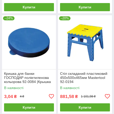
Купити
Купити
–24%
–20%
Кришка для банки
Стіл складаний пластиковий
ГОСПОДАР поліетиленова
450х500х465мм Mastertool
кольорова 92-0084 |Крышка
92-0194
для банки ГОСПОДАР
В наявності
В наявності
полиэтиленовая цветная 92-
0084
3,04
881,58
₴
₴
4 ₴
1 101,98 ₴
Купити
Купити