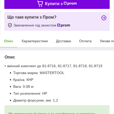
Купити з
Що таке купити з Пром?
Замовлення під захистом
Опис
Характеристики
Доставка
Оплата
Умови п
Опис
• змінний комплект до 81-8716, 81-8717, 81-8718, 81-8719
Торгова марка:
MASTERTOOL
Країна:
КНР
Вага:
0.08 кг
Тип розпилення:
HP
Діаметр форсунки, мм:
1,2
Ми пропонуємо будівельні та оздоблювальні матеріали,