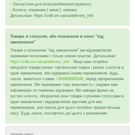
- Запчастини для електро/бензоінструменту;
- Колеса, покришки ( шини ), камери;
Детальніше: https://vdd.sm.ua/ua/delivery_info
Товари зі статусом, або позначкою в описі "під
замовлення"
Товари з позначкою "під замовлення" ми відправляємо
окремими посилками і тільки новою поштою. Детальніше:
https://vdd.sm.ua/ua/delivery_info
. Якщо вам потрібно
обєднати товари різних торгівельних марок і різних статусів в
одне замовлення, або відправка іншим перевізником, будь
ласка, звяжіться з нами
+380968660546
, перед оформленням
замовлення. Ми перевіримо таку можливість і надамо вам
інформацію по термінах відправки. Ми завжди йдемо на
зустріч клієнту, обєднуємо різні товари з різними статусами в
одне замовлення і відправляємо зручним для вас
перевізником, але інколи для цього потрібно трошки більше
часу. Будь ласка, поставтесь до цього з розумінням.
Зверніть увагу!