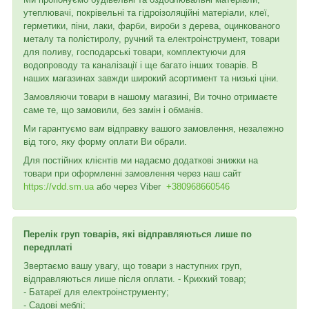
утеплювачі, покрівельні та гідроізоляційні матеріали, клеї,
герметики, піни, лаки, фарби, вироби з дерева, оцинкованого
металу та полістиролу, ручний та електроінструмент, товари
для поливу, господарські товари, комплектуючи для
водопроводу та каналізації і ще багато інших товарів. В
наших магазинах завжди широкий асортимент та низькі ціни.
Замовляючи товари в нашому магазині, Ви точно отримаєте
саме те, що замовили, без замін і обманів.
Ми гарантуємо вам відправку вашого замовлення, незалежно
від того, яку форму оплати Ви обрали.
Для постійних клієнтів ми надаємо додаткові знижки на
товари при оформленні замовлення через наш сайт
https://vdd.sm.ua
або через
Viber
+380968660546
Перелік груп товарів, які відправляються лише по
передплаті
Звертаємо вашу увагу, що товари з наступних груп,
відправляються лише після оплати. - Крихкий товар;
- Батареї для електроінструменту;
- Садові меблі;