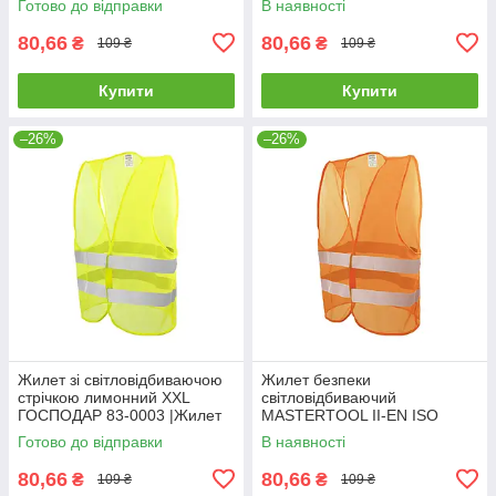
Готово до відправки
В наявності
80,66
80,66
₴
₴
109 ₴
109 ₴
Купити
Купити
–26%
–26%
Жилет зi свiтловідбиваючою
Жилет безпеки
стрiчкою лимонний XXL
світловідбиваючий
ГОСПОДАР 83-0003 |Жилет
MASTERTOOL II-EN ISO
со светоотражающей лентой
13688 EN ISO 20471 XXL
Готово до відправки
В наявності
лимонный XXL ГОСПОДАР
помаранчевий 83-0004
83-0003
80,66
80,66
₴
₴
109 ₴
109 ₴