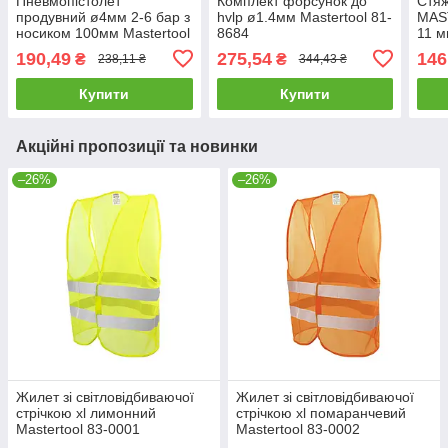
Пневмопістолет
Комплект форсунок до
Стяж
продувний ø4мм 2-6 бар з
hvlp ø1.4мм Mastertool 81-
MAS
носиком 100мм Mastertool
8684
11 м
81-8742
81-0
190,49
275,54
146
₴
₴
238,11 ₴
344,43 ₴
Купити
Купити
Акційні пропозиції та новинки
–26%
–26%
Жилет зі світловідбиваючої
Жилет зі світловідбиваючої
стрічкою xl лимонний
стрічкою xl помаранчевий
Mastertool 83-0001
Mastertool 83-0002