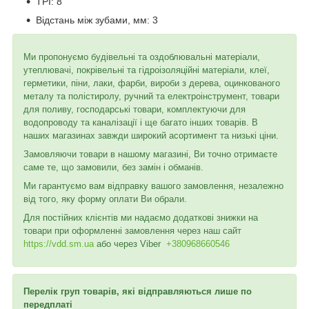
TPI:
8
Відстань між зубами, мм:
3
Ми пропонуємо будівельні та оздоблювальні матеріали,
утеплювачі, покрівельні та гідроізоляційні матеріали, клеї,
герметики, піни, лаки, фарби, вироби з дерева, оцинкованого
металу та полістиролу, ручний та електроінструмент, товари
для поливу, господарські товари, комплектуючи для
водопроводу та каналізації і ще багато інших товарів. В
наших магазинах завжди широкий асортимент та низькі ціни.
Замовляючи товари в нашому магазині, Ви точно отримаєте
саме те, що замовили, без замін і обманів.
Ми гарантуємо вам відправку вашого замовлення, незалежно
від того, яку форму оплати Ви обрали.
Для постійних клієнтів ми надаємо додаткові знижки на
товари при оформленні замовлення через наш сайт
https://vdd.sm.ua
або через
Viber
+380968660546
Перелік груп товарів, які відправляються лише по
передплаті