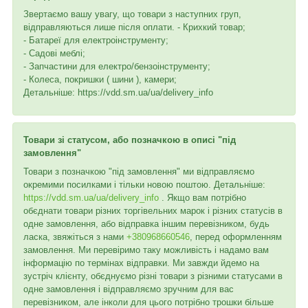
Звертаємо вашу увагу, що товари з наступних груп,
відправляються лише після оплати. - Крихкий товар;
- Батареї для електроінструменту;
- Садові меблі;
- Запчастини для електро/бензоінструменту;
- Колеса, покришки ( шини ), камери;
Детальніше: https://vdd.sm.ua/ua/delivery_info
Товари зі статусом, або позначкою в описі "під
замовлення"
Товари з позначкою "під замовлення" ми відправляємо
окремими посилками і тільки новою поштою. Детальніше:
https://vdd.sm.ua/ua/delivery_info
. Якщо вам потрібно
обєднати товари різних торгівельних марок і різних статусів в
одне замовлення, або відправка іншим перевізником, будь
ласка, звяжіться з нами
+380968660546
, перед оформленням
замовлення. Ми перевіримо таку можливість і надамо вам
інформацію по термінах відправки. Ми завжди йдемо на
зустріч клієнту, обєднуємо різні товари з різними статусами в
одне замовлення і відправляємо зручним для вас
перевізником, але інколи для цього потрібно трошки більше