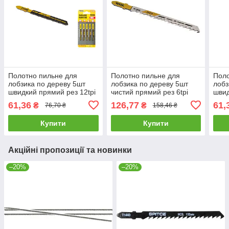
Полотно пильне для
Полотно пильне для
Поло
лобзика по дереву 5шт
лобзика по дереву 5шт
лобз
швидкий прямий рез 12tpi
чистий прямий рез 6tpi
швид
77мм t119b Mastertool 14-
100мм t101d Mastertool
100м
61,36
126,77
61,
₴
₴
76,70 ₴
158,46 ₴
2819
14-2809
Mast
Купити
Купити
Акційні пропозиції та новинки
–20%
–20%