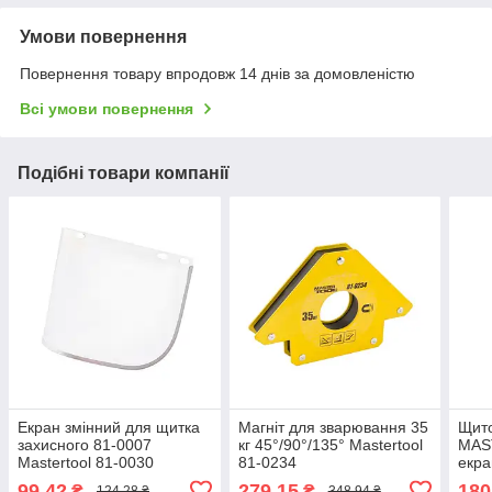
Умови повернення
Повернення товару впродовж 14 днів за домовленістю
Всі умови повернення
Подібні товари компанії
Екран змінний для щитка
Магніт для зварювання 35
Щито
захисного 81-0007
кг 45°/90°/135° Mastertool
MAS
Mastertool 81-0030
81-0234
екр
мм 
99,42
279,15
180
₴
₴
124,28 ₴
348,94 ₴