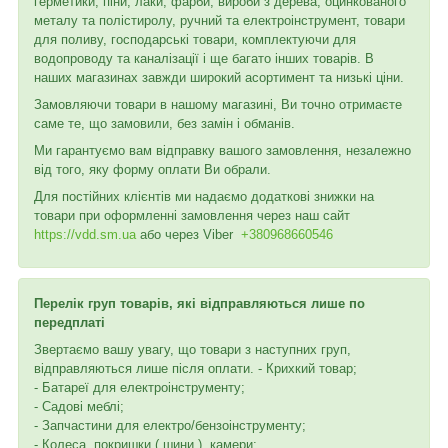
герметики, піни, лаки, фарби, вироби з дерева, оцинкованого
металу та полістиролу, ручний та електроінструмент, товари
для поливу, господарські товари, комплектуючи для
водопроводу та каналізації і ще багато інших товарів. В
наших магазинах завжди широкий асортимент та низькі ціни.
Замовляючи товари в нашому магазині, Ви точно отримаєте
саме те, що замовили, без замін і обманів.
Ми гарантуємо вам відправку вашого замовлення, незалежно
від того, яку форму оплати Ви обрали.
Для постійних клієнтів ми надаємо додаткові знижки на
товари при оформленні замовлення через наш сайт
https://vdd.sm.ua
або через
Viber
+380968660546
Перелік груп товарів, які відправляються лише по
передплаті
Звертаємо вашу увагу, що товари з наступних груп,
відправляються лише після оплати. - Крихкий товар;
- Батареї для електроінструменту;
- Садові меблі;
- Запчастини для електро/бензоінструменту;
- Колеса, покришки ( шини ), камери;