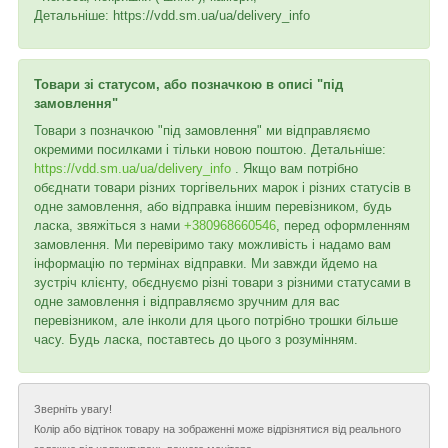
Детальніше: https://vdd.sm.ua/ua/delivery_info
Товари зі статусом, або позначкою в описі "під
замовлення"
Товари з позначкою "під замовлення" ми відправляємо
окремими посилками і тільки новою поштою. Детальніше:
https://vdd.sm.ua/ua/delivery_info
. Якщо вам потрібно
обєднати товари різних торгівельних марок і різних статусів в
одне замовлення, або відправка іншим перевізником, будь
ласка, звяжіться з нами
+380968660546
, перед оформленням
замовлення. Ми перевіримо таку можливість і надамо вам
інформацію по термінах відправки. Ми завжди йдемо на
зустріч клієнту, обєднуємо різні товари з різними статусами в
одне замовлення і відправляємо зручним для вас
перевізником, але інколи для цього потрібно трошки більше
часу. Будь ласка, поставтесь до цього з розумінням.
Зверніть увагу!
Колір або відтінок товару на зображенні може відрізнятися від реального