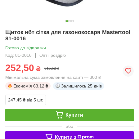
Щиток нбт сітка для газонокосаря Mastertool
81-0016
Готово до відправки
Код: 81-0016
Опт і роздріб
252,50
₴
315,62 ₴
Мінімальна сума замовлення на сайті — 300 ₴
Економія
63.12 ₴
Залишилось
25 днів
247,45 ₴
від 5 шт.
Купити
або
Купити з