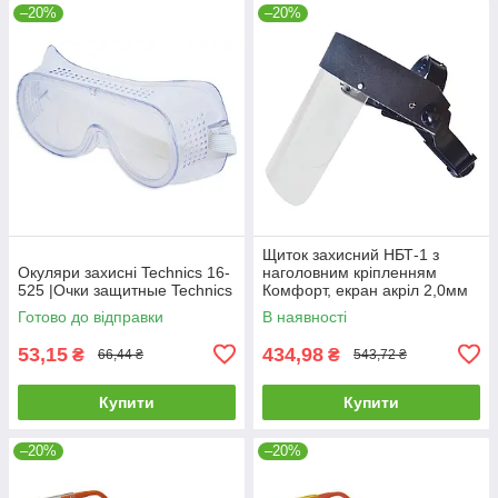
–20%
–20%
Щиток захисний НБТ-1 з
Окуляри захисні Technics 16-
наголовним кріпленням
525 |Очки защитные Technics
Комфорт, екран акріл 2,0мм
16-435-1
Готово до відправки
В наявності
53,15
434,98
₴
₴
66,44 ₴
543,72 ₴
Купити
Купити
–20%
–20%