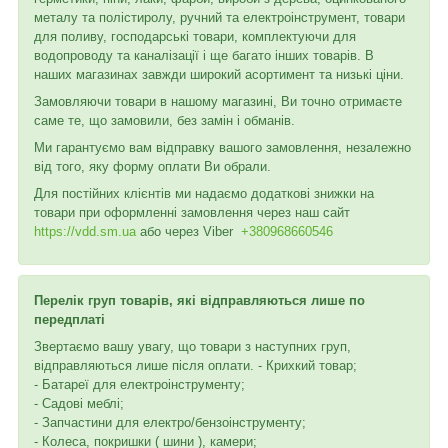
металу та полістиролу, ручний та електроінструмент, товари
для поливу, господарські товари, комплектуючи для
водопроводу та каналізації і ще багато інших товарів. В
наших магазинах завжди широкий асортимент та низькі ціни.
Замовляючи товари в нашому магазині, Ви точно отримаєте
саме те, що замовили, без замін і обманів.
Ми гарантуємо вам відправку вашого замовлення, незалежно
від того, яку форму оплати Ви обрали.
Для постійних клієнтів ми надаємо додаткові знижки на
товари при оформленні замовлення через наш сайт
https://vdd.sm.ua
або через
Viber
+380968660546
Перелік груп товарів, які відправляються лише по
передплаті
Звертаємо вашу увагу, що товари з наступних груп,
відправляються лише після оплати. - Крихкий товар;
- Батареї для електроінструменту;
- Садові меблі;
- Запчастини для електро/бензоінструменту;
- Колеса, покришки ( шини ), камери;