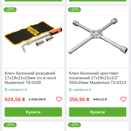
–20%
–20%
Ключ балонний розсувний
Ключ балонний хрестової
17х19х21х23мм crv в чохлі
посилений 17x19x21x1/2"
Mastertool 78-0100
350х16мм Mastertool 73-0313
В наявності
В наявності
829,58
356,90
₴
₴
1 036,98 ₴
446,12 ₴
Купити
Купити
–20%
–20%