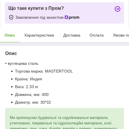
Що таке купити з Пром?
Замовлення під захистом
Опис
Характеристики
Доставка
Оплата
Умови п
Опис
• вуглецева сталь
Торгова марка:
MASTERTOOL
Країна:
Индия
Вага:
2.33 кг
Довжина, мм:
400
Діаметр, мм:
30*32
Ми пропонуємо будівельні та оздоблювальні матеріали,
утеплювачі, покрівельні та гідроізоляційні матеріали, клеї,
герметики, піни, лаки, фарби, вироби з дерева, оцинкованого