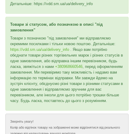
Детальніше: https://vdd.sm.ua/ua/delivery_info
Товари зі статусом, або позначкою в описі "під
замовлення"
Товари з позначкою "під замовлення" ми відправляємо
окремими посилками і тільки новою поштою. Детальніше:
https://vdd.sm.ua/ua/delivery_info
. Якщо вам потрібно
обєднати товари різних торгівельних марок і різних статусів в
одне замовлення, або відправка іншим перевізником, будь
ласка, звяжіться з нами
+380968660546
, перед оформленням
замовлення. Ми перевіримо таку можливість і надамо вам
інформацію по термінах відправки. Ми завжди йдемо на
зустріч клієнту, обєднуємо різні товари з різними статусами в
одне замовлення і відправляємо зручним для вас
перевізником, але інколи для цього потрібно трошки більше
часу. Будь ласка, поставтесь до цього з розумінням.
Зверніть увагу!
Колір або відтінок товару на зображенні може відрізнятися від реального
залежно від налаштувань вашого монітора.