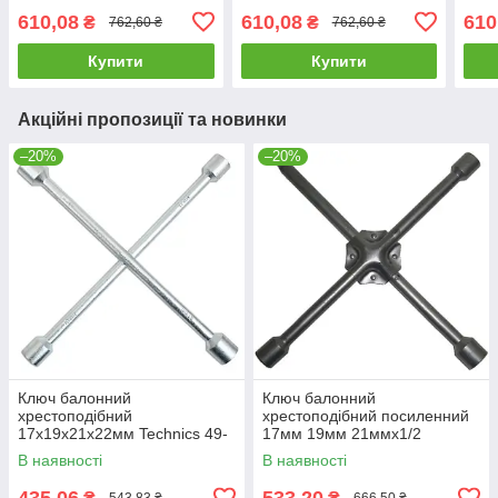
610,08
610,08
610
₴
₴
762,60 ₴
762,60 ₴
Купити
Купити
Акційні пропозиції та новинки
–20%
–20%
Ключ балонний
Ключ балонний
хрестоподібний
хрестоподібний посиленний
17х19х21х22мм Technics 49-
17мм 19мм 21ммx1/2
380 |Ключ балонный
Technics 49-381 |Ключ
В наявності
В наявності
крестообразный
балонный крестообразный
17х19х21х22мм Technics
усиленный
435,06
533,20