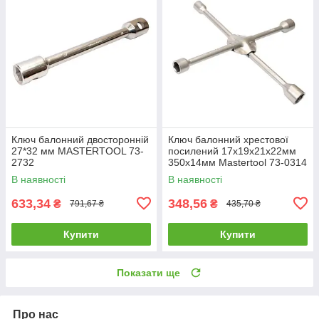
Ключ балонний двосторонній
Ключ балонний хрестової
27*32 мм MASTERTOOL 73-
посилений 17x19x21x22мм
2732
350х14мм Mastertool 73-0314
В наявності
В наявності
633,34
348,56
₴
₴
791,67 ₴
435,70 ₴
Купити
Купити
Показати ще
Про нас