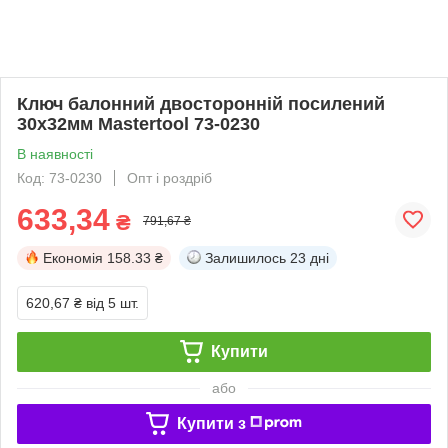
Ключ балонний двосторонній посилений
30х32мм Mastertool 73-0230
В наявності
Код: 73-0230
Опт і роздріб
633,34
₴
791,67 ₴
Економія
158.33 ₴
Залишилось
23 дні
620,67 ₴
від 5 шт.
Купити
або
Купити з