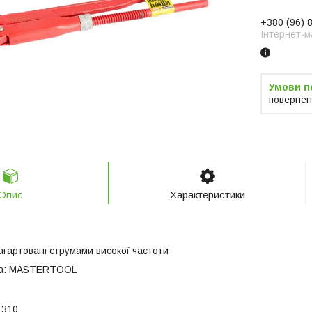
+380 (96) 
Інтернет-м
повернен
Опис
Характеристики
загартовані струмами високої частоти
а:
MASTERTOOL
310