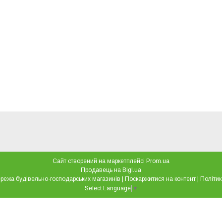
Сайт створений на маркетплейсі
Prom.ua
Продавець на Bigl.ua
"Все для дому" мережа будівельно-господарських магазинів |
Поскаржитися на контент
|
Політик
Select Language
▼