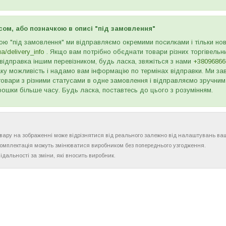
сом, або позначкою в описі "під замовлення"
ою "під замовлення" ми відправляємо окремими посилками і тільки н
ua/delivery_info
. Якщо вам потрібно обєднати товари різних торгівельни
відправка іншим перевізником, будь ласка, звяжіться з нами
+38096866
ку можливість і надамо вам інформацію по термінах відправки. Ми зав
товари з різними статусами в одне замовлення і відправляємо зручним
рошки більше часу. Будь ласка, поставтесь до цього з розумінням.
товару на зображенні може відрізнятися від реального залежно від налаштувань ва
комплектація можуть змінюватися виробником без попереднього узгодження.
ідальності за зміни, які вносить виробник.