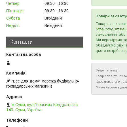
Четвер
09:30
16:30
Пʼятниця
09:30
16:30
Товари зі стату
Субота
Вихідний
Товари з позначк
Неділя
Вихідний
https://vdd.sm.ua/
замовлення, або 
Ми перевіримо та
Контакти
обєднуємо різні 
цього потрібно т
Зверніть увагу!
Колір або відтінок 
"Все для дому" мережа будівельно-
Характеристики та 
господарських магазинів
Ми не несемо відпов
м.Суми, вул.Герасима Кондратьєва
143, Суми, Україна