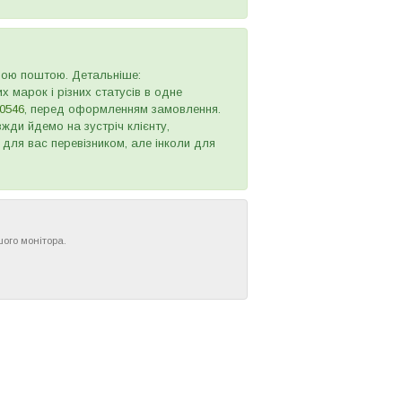
овою поштою. Детальніше:
х марок і різних статусів в одне
0546
, перед оформленням замовлення.
жди йдемо на зустріч клієнту,
 для вас перевізником, але інколи для
шого монітора.