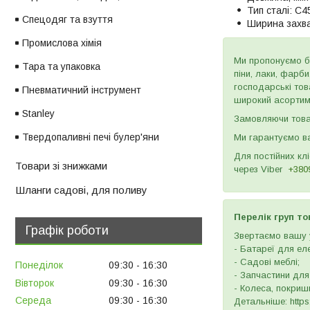
Тип сталі:
C4
Спецодяг та взуття
Ширина захва
Промислова хімія
Ми пропонуємо бу
Тара та упаковка
піни, лаки, фарб
господарські тов
Пневматичний інструмент
широкий асортиме
Stanley
Замовляючи товар
Твердопаливні печі булер'яни
Ми гарантуємо ва
Для постійних кл
Товари зі знижками
через
Viber
+380
Шланги садові, для поливу
Перелік груп то
Графік роботи
Звертаємо вашу у
- Батареї для ел
- Садові меблі;
Понеділок
09:30
16:30
- Запчастини для
Вівторок
09:30
16:30
- Колеса, покришк
Середа
09:30
16:30
Детальніше: https: