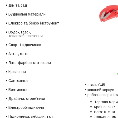
Дім та сад
Будівельні матеріали
Електро та бензо інструмент
Водо-, газо-,
теплозабезпечення
Спорт і відпочинок
Авто-, мото
Лако-фарбові матеріали
Кріплення
Сантехніка
• сталь С45
Вентиляція
• кований корпус
• робочі поверхні 
Драбини, стрем'янки
Торгова марк
Країна:
КНР
Електрообладнання
Вага:
0.79 кг
Підйомники, лебідки, талі
Довжина, мм: