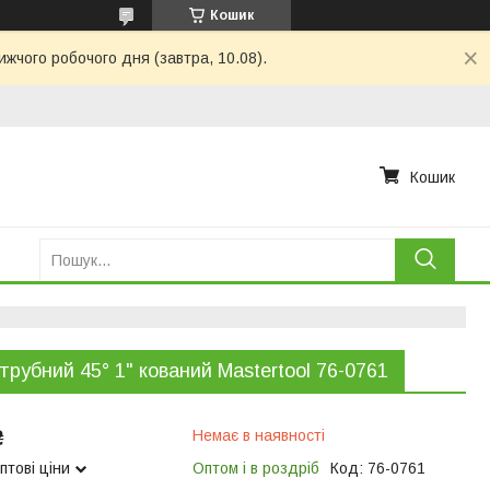
Кошик
ижчого робочого дня (завтра, 10.08).
Кошик
трубний 45° 1" кований Mastertool 76-0761
₴
Немає в наявності
птові ціни
Оптом і в роздріб
Код:
76-0761