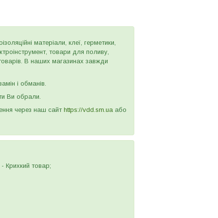
золяційні матеріали, клеї, герметики,
ектроінструмент, товари для поливу,
 товарів. В наших магазинах завжди
амін і обманів.
ти Ви обрали.
лення через наш сайт
https://vdd.sm.ua
або
- Крихкий товар;