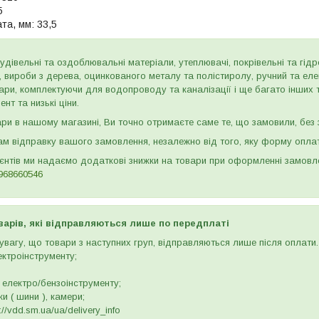
5
та, мм:
33,5
дівельні та оздоблювальні матеріали, утеплювачі, покрівельні та гідроі
и, вироби з дерева, оцинкованого металу та полістиролу, ручний та ел
ари, комплектуючи для водопроводу та каналізації і ще багато інших
нт та низькі ціни.
и в нашому магазині, Ви точно отримаєте саме те, що замовили, без з
м відправку вашого замовлення, незалежно від того, яку форму опла
ієнтів ми надаємо додаткові знижки на товари при оформленні замов
968660546
варів, які відправляються лише по передплаті
вагу, що товари з наступних груп, відправляються лише після оплати. 
ектроінструменту;
 електро/бензоінструменту;
и ( шини ), камери;
//vdd.sm.ua/ua/delivery_info