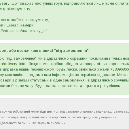
вагу, що товари з наступних груп, відправляються лише після оплати. 
ектроінструменту;
 електро/бензоінструменту;
и ( шини ), камери;
//vdd.sm.ua/ua/delivery_info
сом, або позначкою в описі "під замовлення"
ою "під замовлення" ми відправляємо окремими посилками і тільки н
ua/delivery_info
. Якщо вам потрібно обєднати товари різних торгівельни
відправка іншим перевізником, будь ласка, звяжіться з нами
+38096866
ку можливість і надамо вам інформацію по термінах відправки. Ми зав
товари з різними статусами в одне замовлення і відправляємо зручним
рошки більше часу. Будь ласка, поставтесь до цього з розумінням.
товару на зображенні може відрізнятися від реального залежно від налаштувань ва
комплектація можуть змінюватися виробником без попереднього узгодження.
ідальності за зміни, які вносить виробник.