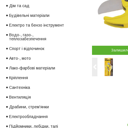
Дім та сад
Будівельні матеріали
Електро та бензо інструмент
Водо-, газо-,
теплозабезпечення
Спорт і відпочинок
Залишил
Авто-, мото
Лако-фарбові матеріали
Кріплення
Сантехніка
Вентиляція
Драбини, стрем'янки
Електрообладнання
Підйомники, лебідки, талі