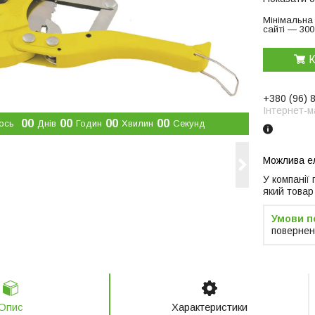
Мінімальна
сайті — 300
К
+380 (96) 
Інтернет-м
0
0
0
0
0
0
0
0
ось
Днів
Годин
Хвилин
Секунд
У компанії
який товар
повернен
Опис
Характеристики