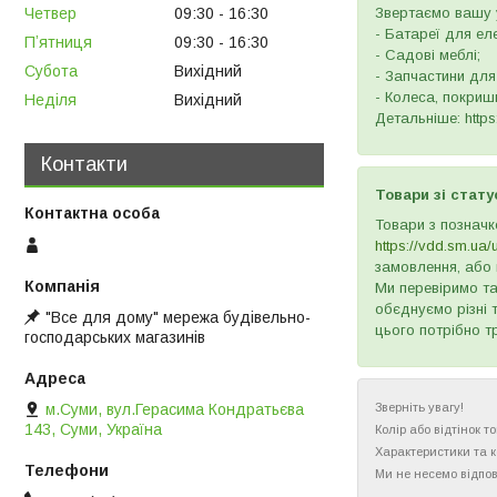
Четвер
09:30
16:30
Звертаємо вашу у
- Батареї для ел
Пʼятниця
09:30
16:30
- Садові меблі;
Субота
Вихідний
- Запчастини для
- Колеса, покришк
Неділя
Вихідний
Детальніше: https:
Контакти
Товари зі стату
Товари з позначк
https://vdd.sm.ua/
замовлення, або 
Ми перевіримо та
обєднуємо різні 
"Все для дому" мережа будівельно-
цього потрібно т
господарських магазинів
м.Суми, вул.Герасима Кондратьєва
Зверніть увагу!
143, Суми, Україна
Колір або відтінок 
Характеристики та 
Ми не несемо відпов