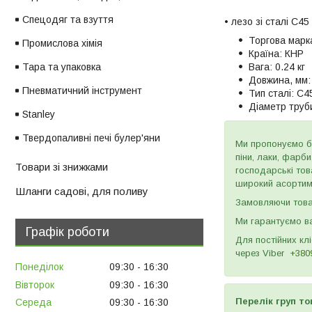
Спецодяг та взуття
• лезо зі сталі С45
Торгова марк
Промислова хімія
Країна:
КНР
Тара та упаковка
Вага:
0.24 кг
Довжина, мм:
Пневматичний інструмент
Тип сталі:
C4
Діаметр труби
Stanley
Твердопаливні печі булер'яни
Ми пропонуємо бу
піни, лаки, фарб
Товари зі знижками
господарські тов
широкий асортиме
Шланги садові, для поливу
Замовляючи товар
Ми гарантуємо ва
Графік роботи
Для постійних кл
через
Viber
+380
Понеділок
09:30
16:30
Вівторок
09:30
16:30
Перелік груп то
Середа
09:30
16:30