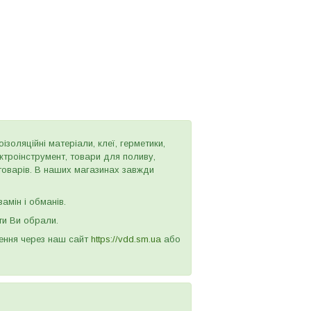
золяційні матеріали, клеї, герметики,
ектроінструмент, товари для поливу,
 товарів. В наших магазинах завжди
амін і обманів.
ти Ви обрали.
лення через наш сайт
https://vdd.sm.ua
або