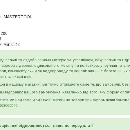
а:
MASTERTOOL
200
5
, мм:
0-42
дівельні та оздоблювальні матеріали, утеплювачі, покрівельні та гідроі
и, вироби з дерева, оцинкованого металу та полістиролу, ручний та ел
ари, комплектуючи для водопроводу та каналізації і ще багато інших
нт та низькі ціни.
и в нашому магазині, Ви точно отримаєте саме те, що замовили, без з
м відправку вашого замовлення, незалежно від того, яку форму опла
ієнтів ми надаємо додаткові знижки на товари при оформленні замов
968660546
варів, які відправляються лише по передплаті