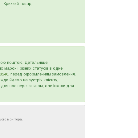
- Крихкий товар;
овою поштою. Детальніше:
х марок і різних статусів в одне
0546
, перед оформленням замовлення.
жди йдемо на зустріч клієнту,
 для вас перевізником, але інколи для
шого монітора.