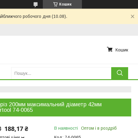
Кошик
айближчого робочого дня (10.08).
Кошик
різ 200мм максимальний діаметр 42мм
rtool 74-0065
188,17 ₴
₴
В наявності
Оптом і в роздріб
птові ціни
Код:
74-0065