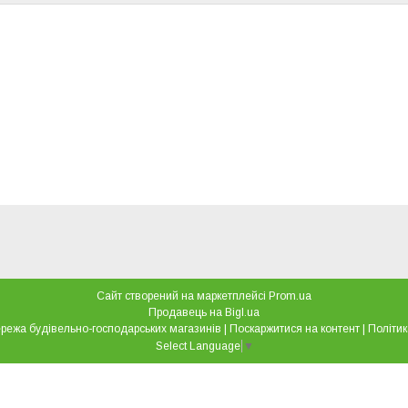
Сайт створений на маркетплейсі
Prom.ua
Продавець на Bigl.ua
"Все для дому" мережа будівельно-господарських магазинів |
Поскаржитися на контент
|
Політик
Select Language
▼