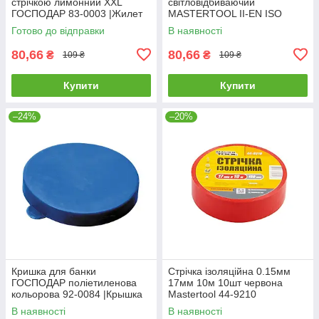
стрiчкою лимонний XXL
світловідбиваючий
ГОСПОДАР 83-0003 |Жилет
MASTERTOOL II-EN ISO
со светоотражающей лентой
13688 EN ISO 20471 XXL
Готово до відправки
В наявності
лимонный XXL ГОСПОДАР
помаранчевий 83-0004
83-0003
80,66
80,66
₴
₴
109 ₴
109 ₴
Купити
Купити
–24%
–20%
Кришка для банки
Стрічка ізоляційна 0.15мм
ГОСПОДАР поліетиленова
17мм 10м 10шт червона
кольорова 92-0084 |Крышка
Mastertool 44-9210
для банки ГОСПОДАР
В наявності
В наявності
полиэтиленовая цветная 92-