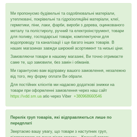
Ми пропонуємо будівельні та оздоблювальні матеріали,
утеплювачі, покрівельні та гідроізоляційні матеріали, клеї,
герметики, піни, лаки, фарби, вироби з дерева, оцинкованого
металу та полістиролу, ручний та електроінструмент, товари
для поливу, господарські товари, комплектуючи для
водопроводу та каналізації і ще багато інших товарів. В
наших магазинах завжди широкий асортимент та низькі ціни.
Замовляючи товари в нашому магазині, Ви точно отримаєте
саме те, що замовили, без замін і обманів.
Ми гарантуємо вам відправку вашого замовлення, незалежно
від того, яку форму оплати Ви обрали.
Для постійних клієнтів ми надаємо додаткові знижки на
товари при оформленні замовлення через наш сайт
https://vdd.sm.ua
або через
Viber
+380968660546
Перелік груп товарів, які відправляються лише по
передплаті
Звертаємо вашу увагу, що товари з наступних груп,