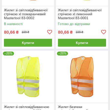
Жилет зі світловідбиваючої
Жилет зі світловідбиваючої
стрічкою xl помаранчевий
стрічкою xl лимонний
Mastertool 83-0002
Mastertool 83-0001
В наявності
Готово до відправки
80,66
80,66
₴
₴
109 ₴
109 ₴
Купити
Купити
–26%
–26%
Жилет зi свiтловідбиваючою
Жилет безпеки