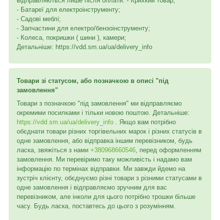
відправляються лише після оплати. - Крихкий товар;
- Батареї для електроінструменту;
- Садові меблі;
- Запчастини для електро/бензоінструменту;
- Колеса, покришки ( шини ), камери;
Детальніше: https://vdd.sm.ua/ua/delivery_info
Товари зі статусом, або позначкою в описі "під
замовлення"
Товари з позначкою "під замовлення" ми відправляємо
окремими посилками і тільки новою поштою. Детальніше:
https://vdd.sm.ua/ua/delivery_info
. Якщо вам потрібно
обєднати товари різних торгівельних марок і різних статусів в
одне замовлення, або відправка іншим перевізником, будь
ласка, звяжіться з нами
+380968660546
, перед оформленням
замовлення. Ми перевіримо таку можливість і надамо вам
інформацію по термінах відправки. Ми завжди йдемо на
зустріч клієнту, обєднуємо різні товари з різними статусами в
одне замовлення і відправляємо зручним для вас
перевізником, але інколи для цього потрібно трошки більше
часу. Будь ласка, поставтесь до цього з розумінням.