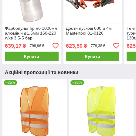
Фарбопульт hp нб 1000мл
Дроти пускові 600 а 4м
Тент
алюміній ø1.5мм 160-220
Mastertool 81-0126
тури
л/хв 3.5-5 бар
130г
регулювання подачі
2203
639,17
623,50
625
₴
₴
798,96 ₴
779,38 ₴
повітря Mastertool 81-8717
Купити
Купити
Акційні пропозиції та новинки
–26%
–26%