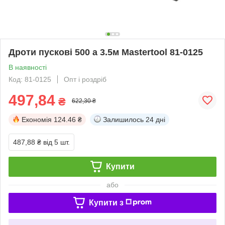
Дроти пускові 500 а 3.5м Mastertool 81-0125
В наявності
Код: 81-0125
Опт і роздріб
497,84
₴
622,30 ₴
Економія
124.46 ₴
Залишилось
24 дні
487,88 ₴
від 5 шт.
Купити
або
Купити з