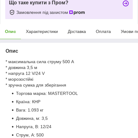
Що таке купити з Пром?
Замовлення під захистом
Опис
Характеристики
Доставка
Оплата
Умови п
Опис
* максимальна сила струму 500 А
* довжина 3,5 м
* напруга 12 V/24 V
* морозостійкі
* зручна сумка для зберігання
Торгова марка:
MASTERTOOL
Країна:
КНР
Вага:
1.093 кг
Довжина, м:
3,5
Напруга, В:
12/24
Струм, А:
500