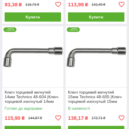
93,38
113,99
₴
₴
116,73 ₴
142,49 ₴
Купити
Купити
–20%
–20%
Ключ торцевий вигнутий
Ключ торцевий вигнутий
14мм Technics 48-604 |Ключ
15мм Technics 48-605 |Ключ
торцевой изогнутый 14мм
торцевой изогнутый 15мм
Technics
Technics
Готово до відправки
В наявності
115,90
138,17
₴
₴
144,87 ₴
172,71 ₴