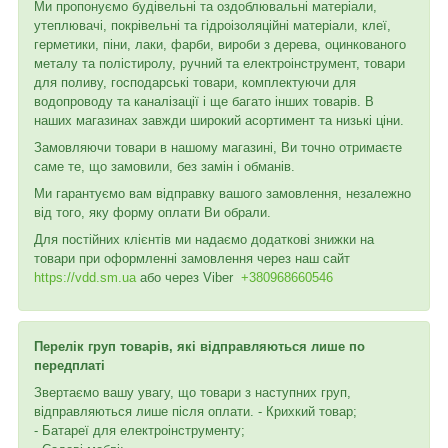
Ми пропонуємо будівельні та оздоблювальні матеріали,
утеплювачі, покрівельні та гідроізоляційні матеріали, клеї,
герметики, піни, лаки, фарби, вироби з дерева, оцинкованого
металу та полістиролу, ручний та електроінструмент, товари
для поливу, господарські товари, комплектуючи для
водопроводу та каналізації і ще багато інших товарів. В
наших магазинах завжди широкий асортимент та низькі ціни.
Замовляючи товари в нашому магазині, Ви точно отримаєте
саме те, що замовили, без замін і обманів.
Ми гарантуємо вам відправку вашого замовлення, незалежно
від того, яку форму оплати Ви обрали.
Для постійних клієнтів ми надаємо додаткові знижки на
товари при оформленні замовлення через наш сайт
https://vdd.sm.ua
або через
Viber
+380968660546
Перелік груп товарів, які відправляються лише по
передплаті
Звертаємо вашу увагу, що товари з наступних груп,
відправляються лише після оплати. - Крихкий товар;
- Батареї для електроінструменту;