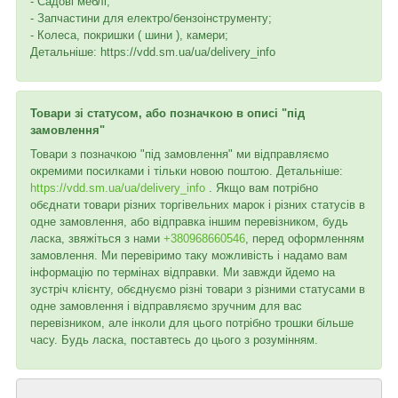
- Садові меблі;
- Запчастини для електро/бензоінструменту;
- Колеса, покришки ( шини ), камери;
Детальніше: https://vdd.sm.ua/ua/delivery_info
Товари зі статусом, або позначкою в описі "під
замовлення"
Товари з позначкою "під замовлення" ми відправляємо
окремими посилками і тільки новою поштою. Детальніше:
https://vdd.sm.ua/ua/delivery_info
. Якщо вам потрібно
обєднати товари різних торгівельних марок і різних статусів в
одне замовлення, або відправка іншим перевізником, будь
ласка, звяжіться з нами
+380968660546
, перед оформленням
замовлення. Ми перевіримо таку можливість і надамо вам
інформацію по термінах відправки. Ми завжди йдемо на
зустріч клієнту, обєднуємо різні товари з різними статусами в
одне замовлення і відправляємо зручним для вас
перевізником, але інколи для цього потрібно трошки більше
часу. Будь ласка, поставтесь до цього з розумінням.