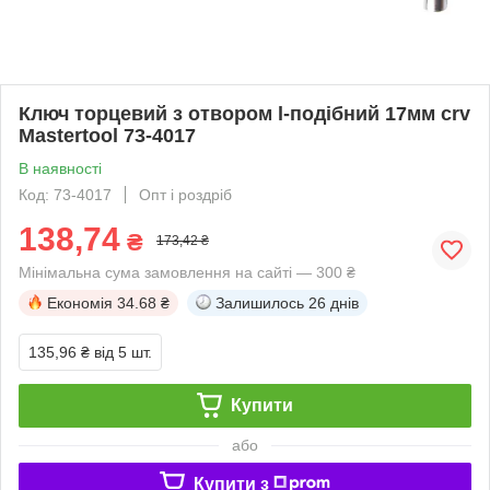
Ключ торцевий з отвором l-подібний 17мм crv
Mastertool 73-4017
В наявності
Код: 73-4017
Опт і роздріб
138,74
₴
173,42 ₴
Мінімальна сума замовлення на сайті — 300 ₴
Економія
34.68 ₴
Залишилось
26 днів
135,96 ₴
від 5 шт.
Купити
або
Купити з