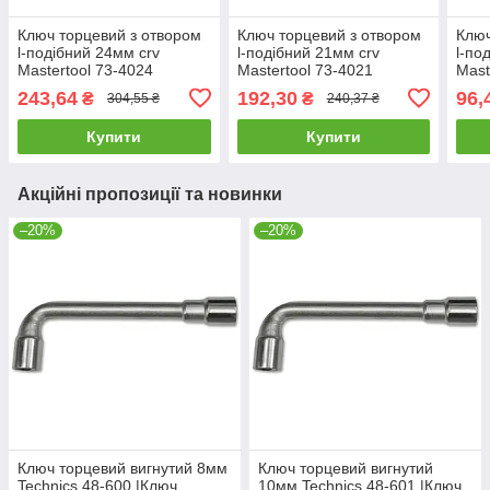
Ключ торцевий з отвором
Ключ торцевий з отвором
Ключ
l-подібний 24мм crv
l-подібний 21мм crv
l-по
Mastertool 73-4024
Mastertool 73-4021
Mast
243,64
192,30
96,
₴
₴
304,55 ₴
240,37 ₴
Купити
Купити
Акційні пропозиції та новинки
–20%
–20%
Ключ торцевий вигнутий 8мм
Ключ торцевий вигнутий
Technics 48-600 |Ключ
10мм Technics 48-601 |Ключ