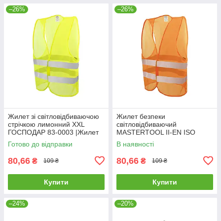
–26%
–26%
Жилет зi свiтловідбиваючою
Жилет безпеки
стрiчкою лимонний XXL
світловідбиваючий
ГОСПОДАР 83-0003 |Жилет
MASTERTOOL II-EN ISO
со светоотражающей лентой
13688 EN ISO 20471 XXL
Готово до відправки
В наявності
лимонный XXL ГОСПОДАР
помаранчевий 83-0004
83-0003
80,66
80,66
₴
₴
109 ₴
109 ₴
Купити
Купити
–24%
–20%