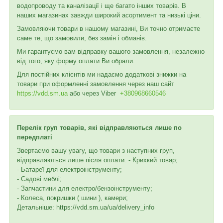
водопроводу та каналізації і ще багато інших товарів. В
наших магазинах завжди широкий асортимент та низькі ціни.
Замовляючи товари в нашому магазині, Ви точно отримаєте
саме те, що замовили, без замін і обманів.
Ми гарантуємо вам відправку вашого замовлення, незалежно
від того, яку форму оплати Ви обрали.
Для постійних клієнтів ми надаємо додаткові знижки на
товари при оформленні замовлення через наш сайт
https://vdd.sm.ua
або через
Viber
+380968660546
Перелік груп товарів, які відправляються лише по
передплаті
Звертаємо вашу увагу, що товари з наступних груп,
відправляються лише після оплати. - Крихкий товар;
- Батареї для електроінструменту;
- Садові меблі;
- Запчастини для електро/бензоінструменту;
- Колеса, покришки ( шини ), камери;
Детальніше: https://vdd.sm.ua/ua/delivery_info