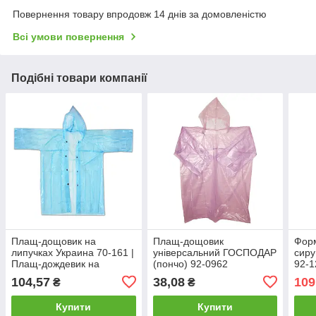
Повернення товару впродовж 14 днів за домовленістю
Всі умови повернення
Подібні товари компанії
Плащ-дощовик на
Плащ-дощовик
Форм
липучках Украина 70-161 |
універсальний ГОСПОДАР
сиру
Плащ-дождевик на
(пончо) 92-0962
92-1
липучках Украина
изго
104,57
38,08
109
₴
₴
ГОСП
121
Купити
Купити