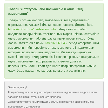
Товари зі статусом, або позначкою в описі "під
замовлення"
Товари з позначкою "під замовлення" ми відправляємо
окремими посилками і тільки новою поштою. Детальніше:
https://vdd.sm.ua/ua/delivery_info
. Якщо вам потрібно
обєднати товари різних торгівельних марок і різних статусів в
одне замовлення, або відправка іншим перевізником, будь
ласка, звяжіться з нами
+380968660546
, перед оформленням
замовлення. Ми перевіримо таку можливість і надамо вам
інформацію по термінах відправки. Ми завжди йдемо на
зустріч клієнту, обєднуємо різні товари з різними статусами в
одне замовлення і відправляємо зручним для вас
перевізником, але інколи для цього потрібно трошки більше
часу. Будь ласка, поставтесь до цього з розумінням.
Зверніть увагу!
Колір або відтінок товару на зображенні може відрізнятися від реального
залежно від налаштувань вашого монітора.
Характеристики та комплектація можуть змінюватися виробником без
попереднього узгодження.