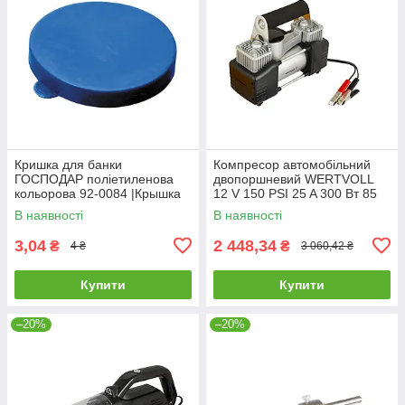
Кришка для банки
Компресор автомобільний
ГОСПОДАР поліетиленова
двопоршневий WERTVOLL
кольорова 92-0084 |Крышка
12 V 150 PSI 25 A 300 Вт 85
для банки ГОСПОДАР
л/хв сумка AC-2185 |
В наявності
В наявності
полиэтиленовая цветная 92-
Компрессор автомобильный
0084
3,04
2 448,34
₴
₴
4 ₴
3 060,42 ₴
Купити
Купити
–20%
–20%