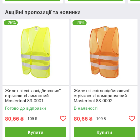
Акційні пропозиції та новинки
–26%
–26%
Жилет зі світловідбиваючої
Жилет зі світловідбиваючої
стрічкою xl лимонний
стрічкою xl помаранчевий
Mastertool 83-0001
Mastertool 83-0002
Готово до відправки
В наявності
80,66
80,66
₴
₴
109 ₴
109 ₴
Купити
Купити