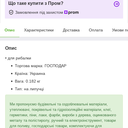
Що таке купити з Пром?
Замовлення під захистом
Опис
Характеристики
Доставка
Оплата
Умови п
Опис
• для рибалки
Торгова марка:
ГОСПОДАР
Країна:
Украина
Вага:
0.182 кг
Тип:
на липучці
Ми пропонуємо будівельні та оздоблювальні матеріали,
утеплювачі, покрівельні та гідроізоляційні матеріали, клеї,
герметики, піни, лаки, фарби, вироби з дерева, оцинкованого
металу та полістиролу, ручний та електроінструмент, товари
для поливу, господарські товари, комплектуючи для