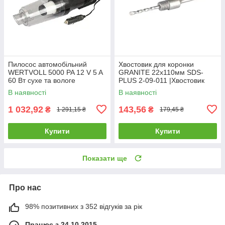
Пилосос автомобільний
Хвостовик для коронки
WERTVOLL 5000 PA 12 V 5 A
GRANITE 22х110мм SDS-
60 Вт сухе та вологе
PLUS 2-09-011 |Хвостовик
прибирання сумка AC-5000 |
для коронки GRANITE
В наявності
В наявності
Пылесос автомобильный
22х110мм SDS-PLUS 2-09-
WERTVOLL 5000
011
1 032,92
143,56
₴
₴
1 291,15 ₴
179,45 ₴
Купити
Купити
Показати ще
Про нас
98% позитивних з 352 відгуків за рік
Працює з 24.10.2015