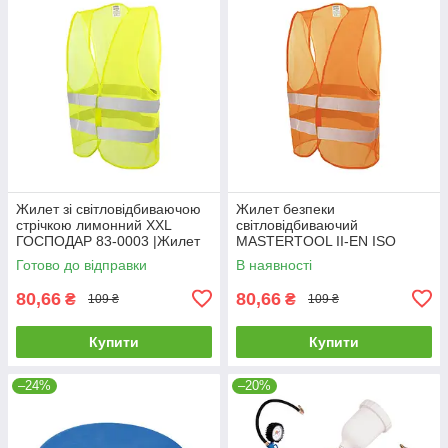
Жилет зi свiтловідбиваючою
Жилет безпеки
стрiчкою лимонний XXL
світловідбиваючий
ГОСПОДАР 83-0003 |Жилет
MASTERTOOL II-EN ISO
со светоотражающей лентой
13688 EN ISO 20471 XXL
Готово до відправки
В наявності
лимонный XXL ГОСПОДАР
помаранчевий 83-0004
83-0003
80,66
80,66
₴
₴
109 ₴
109 ₴
Купити
Купити
–24%
–20%