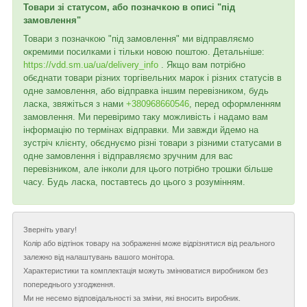
Товари зі статусом, або позначкою в описі "під
замовлення"
Товари з позначкою "під замовлення" ми відправляємо
окремими посилками і тільки новою поштою. Детальніше:
https://vdd.sm.ua/ua/delivery_info
. Якщо вам потрібно
обєднати товари різних торгівельних марок і різних статусів в
одне замовлення, або відправка іншим перевізником, будь
ласка, звяжіться з нами
+380968660546
, перед оформленням
замовлення. Ми перевіримо таку можливість і надамо вам
інформацію по термінах відправки. Ми завжди йдемо на
зустріч клієнту, обєднуємо різні товари з різними статусами в
одне замовлення і відправляємо зручним для вас
перевізником, але інколи для цього потрібно трошки більше
часу. Будь ласка, поставтесь до цього з розумінням.
Зверніть увагу!
Колір або відтінок товару на зображенні може відрізнятися від реального
залежно від налаштувань вашого монітора.
Характеристики та комплектація можуть змінюватися виробником без
попереднього узгодження.
Ми не несемо відповідальності за зміни, які вносить виробник.