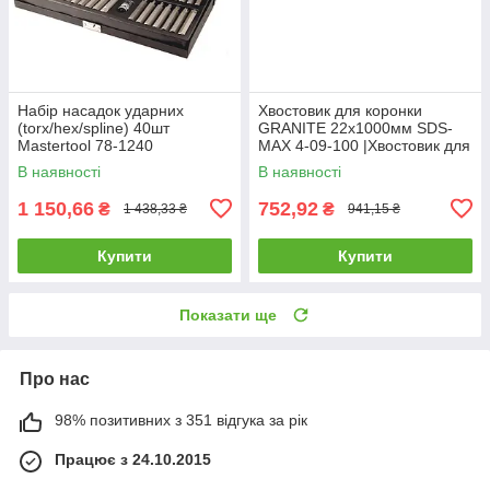
Набір насадок ударних
Хвостовик для коронки
(torx/hex/spline) 40шт
GRANITE 22х1000мм SDS-
Mastertool 78-1240
MAX 4-09-100 |Хвостовик для
коронки GRANITE
В наявності
В наявності
22х1000мм SDS-MAX 4-09-
100
1 150,66
752,92
₴
₴
1 438,33 ₴
941,15 ₴
Купити
Купити
Показати ще
Про нас
98% позитивних з 351 відгука за рік
Працює з 24.10.2015