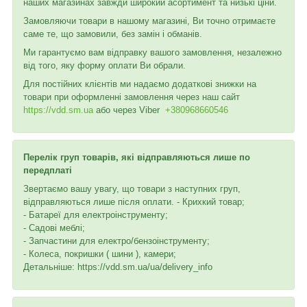
наших магазинах завжди широкий асортимент та низькі ціни.
Замовляючи товари в нашому магазині, Ви точно отримаєте
саме те, що замовили, без замін і обманів.
Ми гарантуємо вам відправку вашого замовлення, незалежно
від того, яку форму оплати Ви обрали.
Для постійних клієнтів ми надаємо додаткові знижки на
товари при оформленні замовлення через наш сайт
https://vdd.sm.ua
або через
Viber
+380968660546
Перелік груп товарів, які відправляються лише по
передплаті
Звертаємо вашу увагу, що товари з наступних груп,
відправляються лише після оплати. - Крихкий товар;
- Батареї для електроінструменту;
- Садові меблі;
- Запчастини для електро/бензоінструменту;
- Колеса, покришки ( шини ), камери;
Детальніше: https://vdd.sm.ua/ua/delivery_info