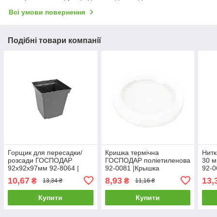
Всі умови повернення
Подібні товари компанії
Горщик для пересадки/
Кришка термічна
Нитк
розсади ГОСПОДАР
ГОСПОДАР поліетиленова
30 
92х92х97мм 92-8064 |
92-0081 |Крышка
92-0
Горшок для пересадки/
термическая ГОСПОДАР
10,67
8,93
13,
₴
₴
13,34 ₴
11,16 ₴
рассады ГОСПОДАР
полиэтиленовая 92-0081
92х92х97мм 92-8064
Купити
Купити