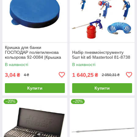
Кришка для банки
ГОСПОДАР поліетиленова
Набір пневмоінструменту
кольорова 92-0084 |Крышка
5шт kit вб Mastertool 81-8738
для банки ГОСПОДАР
В наявності
В наявності
полиэтиленовая цветная 92-
0084
3,04
1 640,25
₴
₴
4 ₴
2 050,31 ₴
Купити
Купити
–20%
–20%