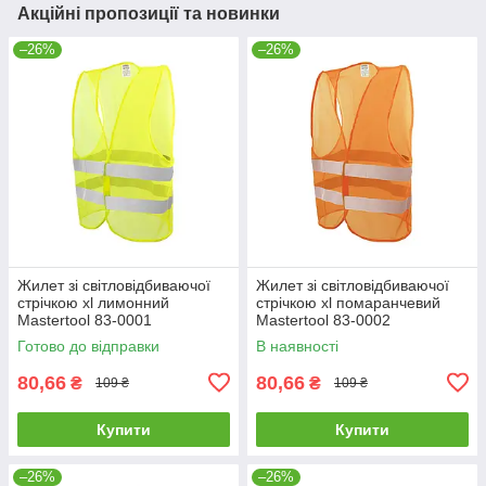
Акційні пропозиції та новинки
–26%
–26%
Жилет зі світловідбиваючої
Жилет зі світловідбиваючої
стрічкою xl лимонний
стрічкою xl помаранчевий
Mastertool 83-0001
Mastertool 83-0002
Готово до відправки
В наявності
80,66
80,66
₴
₴
109 ₴
109 ₴
Купити
Купити
–26%
–26%