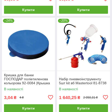
Купити
Купити
–24%
–20%
Кришка для банки
ГОСПОДАР поліетиленова
Набір пневмоінструменту
кольорова 92-0084 |Крышка
5шт kit вб Mastertool 81-8738
для банки ГОСПОДАР
В наявності
В наявності
полиэтиленовая цветная 92-
0084
3,04
1 640,25
₴
₴
4 ₴
2 050,31 ₴
Купити
Купити