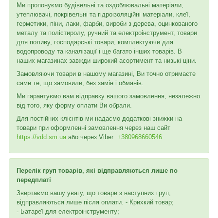
Ми пропонуємо будівельні та оздоблювальні матеріали,
утеплювачі, покрівельні та гідроізоляційні матеріали, клеї,
герметики, піни, лаки, фарби, вироби з дерева, оцинкованого
металу та полістиролу, ручний та електроінструмент, товари
для поливу, господарські товари, комплектуючи для
водопроводу та каналізації і ще багато інших товарів. В
наших магазинах завжди широкий асортимент та низькі ціни.
Замовляючи товари в нашому магазині, Ви точно отримаєте
саме те, що замовили, без замін і обманів.
Ми гарантуємо вам відправку вашого замовлення, незалежно
від того, яку форму оплати Ви обрали.
Для постійних клієнтів ми надаємо додаткові знижки на
товари при оформленні замовлення через наш сайт
https://vdd.sm.ua
або через
Viber
+380968660546
Перелік груп товарів, які відправляються лише по
передплаті
Звертаємо вашу увагу, що товари з наступних груп,
відправляються лише після оплати. - Крихкий товар;
- Батареї для електроінструменту;