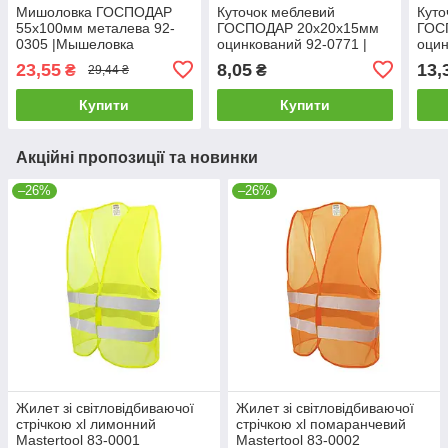
Мишоловка ГОСПОДАР
Куточок меблевий
Куто
55х100мм металева 92-
ГОСПОДАР 20х20х15мм
ГОС
0305 |Мышеловка
оцинкований 92-0771 |
оцин
ГОСПОДАР 55х100мм
Уголок мебельный
Угол
23,55
8,05
13,
₴
₴
29,44 ₴
металлическая 92-0305
ГОСПОДАР 20х20х15мм
ГОС
оцинкованный 92-0771
оцин
Купити
Купити
Акційні пропозиції та новинки
–26%
–26%
Жилет зі світловідбиваючої
Жилет зі світловідбиваючої
стрічкою xl лимонний
стрічкою xl помаранчевий
Mastertool 83-0001
Mastertool 83-0002