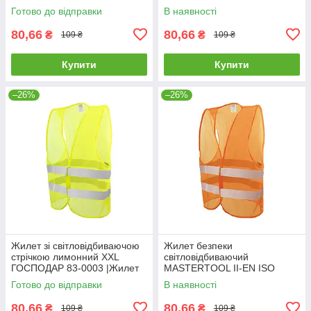
Готово до відправки
В наявності
80,66
80,66
₴
₴
109 ₴
109 ₴
Купити
Купити
–26%
–26%
Жилет зi свiтловідбиваючою
Жилет безпеки
стрiчкою лимонний XXL
світловідбиваючий
ГОСПОДАР 83-0003 |Жилет
MASTERTOOL II-EN ISO
со светоотражающей лентой
13688 EN ISO 20471 XXL
Готово до відправки
В наявності
лимонный XXL ГОСПОДАР
помаранчевий 83-0004
83-0003
80,66
80,66
₴
₴
109 ₴
109 ₴