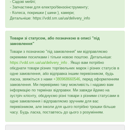
- Садові меблі;
- Запчастини для електро/бензоінструменту;
- Колеса, покришки ( шини ), камери;
Детальніше: https://vdd.sm.ua/ua/delivery_info
Товари зі статусом, або позначкою в описі "під
замовлення"
Товари з позначкою "під замовлення" ми відправляємо
окремими посилками і тільки новою поштою. Детальніше:
https://vdd.sm.ua/ua/delivery_info
. Якщо вам потрібно
обєднати товари різних торгівельних марок і різних статусів в
одне замовлення, або відправка іншим перевізником, будь
ласка, звяжіться з нами
+380968660546
, перед оформленням
замовлення. Ми перевіримо таку можливість і надамо вам
інформацію по термінах відправки. Ми завжди йдемо на
зустріч клієнту, обєднуємо різні товари з різними статусами в
одне замовлення і відправляємо зручним для вас
перевізником, але інколи для цього потрібно трошки більше
часу. Будь ласка, поставтесь до цього з розумінням.