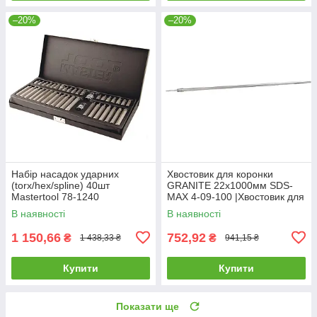
–20%
–20%
Набір насадок ударних
Хвостовик для коронки
(torx/hex/spline) 40шт
GRANITE 22х1000мм SDS-
Mastertool 78-1240
MAX 4-09-100 |Хвостовик для
коронки GRANITE
В наявності
В наявності
22х1000мм SDS-MAX 4-09-
100
1 150,66
752,92
₴
₴
1 438,33 ₴
941,15 ₴
Купити
Купити
Показати ще