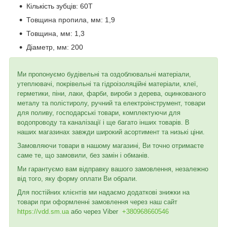
Кількість зубців:
60T
Товщина пропила, мм:
1,9
Товщина, мм:
1,3
Діаметр, мм:
200
Ми пропонуємо будівельні та оздоблювальні матеріали,
утеплювачі, покрівельні та гідроізоляційні матеріали, клеї,
герметики, піни, лаки, фарби, вироби з дерева, оцинкованого
металу та полістиролу, ручний та електроінструмент, товари
для поливу, господарські товари, комплектуючи для
водопроводу та каналізації і ще багато інших товарів. В
наших магазинах завжди широкий асортимент та низькі ціни.
Замовляючи товари в нашому магазині, Ви точно отримаєте
саме те, що замовили, без замін і обманів.
Ми гарантуємо вам відправку вашого замовлення, незалежно
від того, яку форму оплати Ви обрали.
Для постійних клієнтів ми надаємо додаткові знижки на
товари при оформленні замовлення через наш сайт
https://vdd.sm.ua
або через
Viber
+380968660546