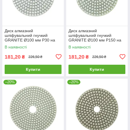
Диск алмазний
Диск алмазний
шліфувальний гнучкий
шліфувальний гнучкий
GRANITE Ø100 мм P30 на
GRANITE Ø100 мм P150 на
липучці 2800 об/хв 9-10-003
липучці 2800 об/хв 9-10-015
В наявності
В наявності
181,20
181,20
₴
₴
226,50 ₴
226,50 ₴
Купити
Купити
–20%
–20%