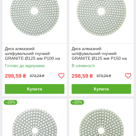
Диск алмазний
Диск алмазний
шліфувальний гнучкий
шліфувальний гнучкий
GRANITE Ø125 мм P100 на
GRANITE Ø125 мм P150 на
липучці 2800 об/хв 9-12-010
липучці 2800 об/хв 9-12-015
Готово до відправки
В наявності
298,59
298,59
₴
₴
373,24 ₴
373,24 ₴
Купити
Купити
–20%
–20%