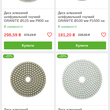
Диск алмазний
Диск алмазний
шліфувальний гнучкий
шліфувальний гнучкий
GRANITE Ø125 мм P800 на
GRANITE Ø100 мм P1500 на
липучці 2800 об/хв 9-12-080
липучці 1400 об/хв 9-10-150
В наявності
В наявності
298,59
181,20
₴
₴
373,24 ₴
226,50 ₴
Купити
Купити
–20%
–20%
Диск алмазний
Диск алмазний