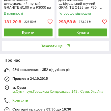
шліфувальний гнучкий
шліфувальний гнучкий
GRANITE Ø100 мм P3000 на
GRANITE Ø125 мм P80 на
липучці 1400 об/хв 9-10-300
липучці 2800 об/хв 9-12-008
В наявності
Готово до відправки
181,20
298,59
₴
₴
226,50 ₴
373,24 ₴
Купити
Купити
Показати ще
Про нас
98% позитивних з 352 відгуків за рік
Працює з 24.10.2015
м. Суми
м.Суми, вул.Герасима Кондратьєва 143 , Суми, Україна
Контакти
Сьогодні працює з 09:30 до 16:30