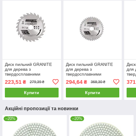
Диск пильний GRANITE
Диск пильний GRANITE
Дис
для дерева з
для дерева з
для 
твердосплавними
твердосплавними
тве
напайками 200х32х24Т
напайками 200х32х40Т
нап
223,51
294,64
371
₴
₴
279,39 ₴
368,30 ₴
адаптер 32-30/32-25.4
адаптер 32-30/32-25.4
адап
8000 об/хв 5-20-024 |Диск
7600 об/хв 5-20-040 |Диск
7600
Купити
Купити
пильный
пильный
пил
Акційні пропозиції та новинки
–20%
–20%