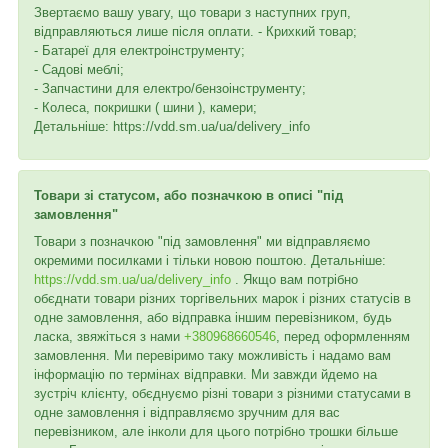
Звертаємо вашу увагу, що товари з наступних груп,
відправляються лише після оплати. - Крихкий товар;
- Батареї для електроінструменту;
- Садові меблі;
- Запчастини для електро/бензоінструменту;
- Колеса, покришки ( шини ), камери;
Детальніше: https://vdd.sm.ua/ua/delivery_info
Товари зі статусом, або позначкою в описі "під
замовлення"
Товари з позначкою "під замовлення" ми відправляємо
окремими посилками і тільки новою поштою. Детальніше:
https://vdd.sm.ua/ua/delivery_info
. Якщо вам потрібно
обєднати товари різних торгівельних марок і різних статусів в
одне замовлення, або відправка іншим перевізником, будь
ласка, звяжіться з нами
+380968660546
, перед оформленням
замовлення. Ми перевіримо таку можливість і надамо вам
інформацію по термінах відправки. Ми завжди йдемо на
зустріч клієнту, обєднуємо різні товари з різними статусами в
одне замовлення і відправляємо зручним для вас
перевізником, але інколи для цього потрібно трошки більше