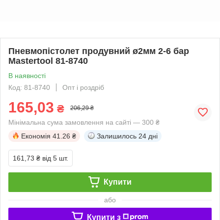
Пневмопістолет продувний ø2мм 2-6 бар
Mastertool 81-8740
В наявності
Код: 81-8740
Опт і роздріб
165,03
₴
206,29 ₴
Мінімальна сума замовлення на сайті — 300 ₴
Економія
41.26 ₴
Залишилось
24 дні
161,73 ₴
від 5 шт.
Купити
або
Купити з