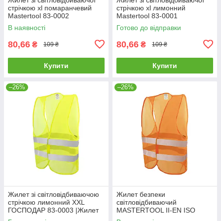
стрічкою xl помаранчевий
стрічкою xl лимонний
Mastertool 83-0002
Mastertool 83-0001
В наявності
Готово до відправки
80,66
80,66
₴
₴
109 ₴
109 ₴
Купити
Купити
–26%
–26%
Жилет зi свiтловідбиваючою
Жилет безпеки
стрiчкою лимонний XXL
світловідбиваючий
ГОСПОДАР 83-0003 |Жилет
MASTERTOOL II-EN ISO
со светоотражающей лентой
13688 EN ISO 20471 XXL