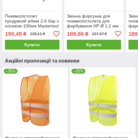
Пневмопістолет
Змінна форсунка для
Змін
продувний ø4мм 2-6 бар з
пневмопістолета для
пнев
носиком 100мм Mastertool
фарбування HP Ø 1,2 мм
фарб
81-8742
- дюза, повітряна головка,
- дю
190,49
189,98
189
₴
₴
238,11 ₴
237,47 ₴
голка
голк
Купити
Купити
Акційні пропозиції та новинки
–26%
–26%
Жилет зі світловідбиваючої
Жилет зі світловідбиваючої