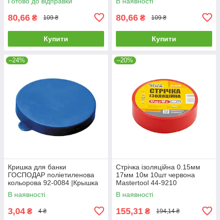
Готово до відправки
В наявності
лимонный XXL ГОСПОДАР
помаранчевий 83-0004
83-0003
80,66
80,66
₴
₴
109 ₴
109 ₴
Купити
Купити
–24%
–20%
Кришка для банки
Стрічка ізоляційна 0.15мм
ГОСПОДАР поліетиленова
17мм 10м 10шт червона
кольорова 92-0084 |Крышка
Mastertool 44-9210
для банки ГОСПОДАР
В наявності
В наявності
полиэтиленовая цветная 92-
0084
3,04
155,31
₴
₴
4 ₴
194,14 ₴