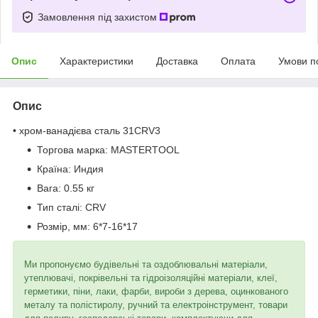
Замовлення під захистом
Опис
Характеристики
Доставка
Оплата
Умови п
Опис
• хром-ванадієва сталь 31CRV3
Торгова марка:
MASTERTOOL
Країна:
Индия
Вага:
0.55 кг
Тип сталі:
CRV
Розмір, мм:
6*7-16*17
Ми пропонуємо будівельні та оздоблювальні матеріали,
утеплювачі, покрівельні та гідроізоляційні матеріали, клеї,
герметики, піни, лаки, фарби, вироби з дерева, оцинкованого
металу та полістиролу, ручний та електроінструмент, товари