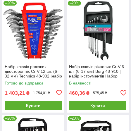
–20%
–20%
Набір ключів ріжкових
Набір ключів ріжкових Cr-V 6
двосторонніх Cr-V 12 шт. (6–
шт. (6-17 мм) Berg 48-910 |
32 мм) Technics 48-902 |набір
набір інструментів Набор
інструментів Набор ключей
ключей рожковых Cr-V 6 шт.
Готово до відправки
В наявності
рожковых двухсторонних
(6-17 мм) Berg
1 403,21
460,36
₴
₴
1 754,01 ₴
575,45 ₴
Купити
Купити
–20%
–20%