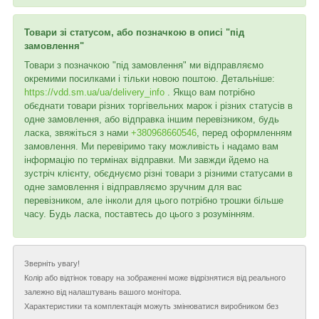
Товари зі статусом, або позначкою в описі "під
замовлення"
Товари з позначкою "під замовлення" ми відправляємо
окремими посилками і тільки новою поштою. Детальніше:
https://vdd.sm.ua/ua/delivery_info
. Якщо вам потрібно
обєднати товари різних торгівельних марок і різних статусів в
одне замовлення, або відправка іншим перевізником, будь
ласка, звяжіться з нами
+380968660546
, перед оформленням
замовлення. Ми перевіримо таку можливість і надамо вам
інформацію по термінах відправки. Ми завжди йдемо на
зустріч клієнту, обєднуємо різні товари з різними статусами в
одне замовлення і відправляємо зручним для вас
перевізником, але інколи для цього потрібно трошки більше
часу. Будь ласка, поставтесь до цього з розумінням.
Зверніть увагу!
Колір або відтінок товару на зображенні може відрізнятися від реального
залежно від налаштувань вашого монітора.
Характеристики та комплектація можуть змінюватися виробником без