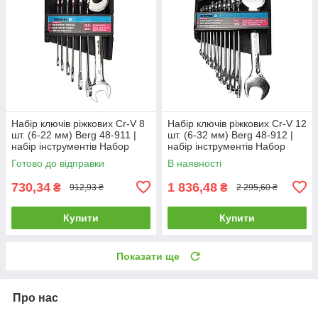
Набір ключів ріжкових Cr-V 8
Набір ключів ріжкових Cr-V 12
шт. (6-22 мм) Berg 48-911 |
шт. (6-32 мм) Berg 48-912 |
набір інструментів Набор
набір інструментів Набор
ключей рожковых Cr-V 8 шт.
ключей рожковых Cr-V 12 шт.
Готово до відправки
В наявності
(6-22 мм) Berg
(6-32 мм) Berg
730,34
1 836,48
₴
₴
912,93 ₴
2 295,60 ₴
Купити
Купити
Показати ще
Про нас