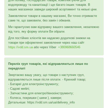
для поливу, господарські товари, комплектуючи для
водопроводу та каналізації і ще багато інших товарів. В
наших магазинах завжди широкий асортимент та низькі ціни.
Замовляючи товари в нашому магазині, Ви точно отримаєте
саме те, що замовили, без замін і обманів.
Ми гарантуємо вам відправку вашого замовлення, незалежно
від того, яку форму оплати Ви обрали.
Для постійних клієнтів ми надаємо додаткові знижки на
товари при оформленні замовлення через наш сайт
https://vdd.sm.ua
або через
Viber
+380968660546
Перелік груп товарів, які відправляються лише по
передплаті
Звертаємо вашу увагу, що товари з наступних груп,
відправляються лише після оплати. - Крихкий товар;
- Батареї для електроінструменту;
- Садові меблі;
- Запчастини для електро/бензоінструменту;
- Колеса, покришки ( шини ), камери;
Детальніше: https://vdd.sm.ua/ua/delivery_info