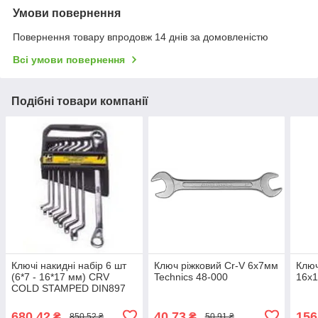
Умови повернення
Повернення товару впродовж 14 днів за домовленістю
Всі умови повернення
Подібні товари компанії
Ключі накидні набір 6 шт
Ключ ріжковий Cr-V 6х7мм
Ключ
(6*7 - 16*17 мм) CRV
Technics 48-000
16х1
COLD STAMPED DIN897
MASTERTOOL 72-3206
680,42
40,73
156
₴
₴
850,52 ₴
50,91 ₴