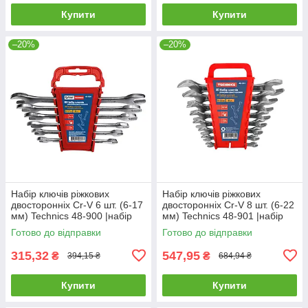
Купити
Купити
–20%
–20%
Набір ключів ріжкових
Набір ключів ріжкових
двосторонніх Cr-V 6 шт. (6-17
двосторонніх Cr-V 8 шт. (6-22
мм) Technics 48-900 |набір
мм) Technics 48-901 |набір
інструментів Набор ключей
інструментів Набор ключей
Готово до відправки
Готово до відправки
рожковых двухсторонних
рожковых двухсторонних
315,32
547,95
₴
₴
394,15 ₴
684,94 ₴
Купити
Купити