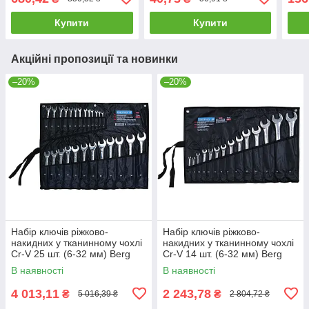
Купити
Купити
Акційні пропозиції та новинки
–20%
–20%
Набір ключів ріжково-
Набір ключів ріжково-
накидних у тканинному чохлі
накидних у тканинному чохлі
Cr-V 25 шт. (6-32 мм) Berg
Cr-V 14 шт. (6-32 мм) Berg
48-974 |набір інструментів
48-973 |набір інструментів
В наявності
В наявності
Набор ключей
Набор ключей
4 013,11
2 243,78
₴
₴
5 016,39 ₴
2 804,72 ₴