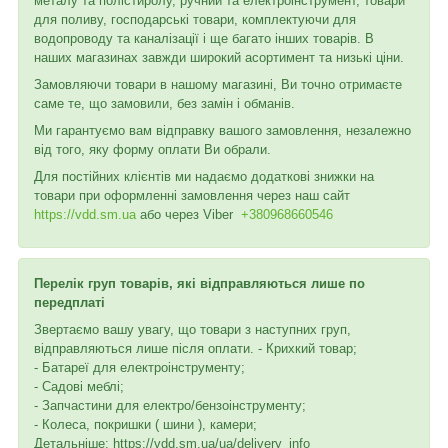
металу та полістиролу, ручний та електроінструмент, товари
для поливу, господарські товари, комплектуючи для
водопроводу та каналізації і ще багато інших товарів. В
наших магазинах завжди широкий асортимент та низькі ціни.
Замовляючи товари в нашому магазині, Ви точно отримаєте
саме те, що замовили, без замін і обманів.
Ми гарантуємо вам відправку вашого замовлення, незалежно
від того, яку форму оплати Ви обрали.
Для постійних клієнтів ми надаємо додаткові знижки на
товари при оформленні замовлення через наш сайт
https://vdd.sm.ua
або через
Viber
+380968660546
Перелік груп товарів, які відправляються лише по
передплаті
Звертаємо вашу увагу, що товари з наступних груп,
відправляються лише після оплати. - Крихкий товар;
- Батареї для електроінструменту;
- Садові меблі;
- Запчастини для електро/бензоінструменту;
- Колеса, покришки ( шини ), камери;
Детальніше: https://vdd.sm.ua/ua/delivery_info