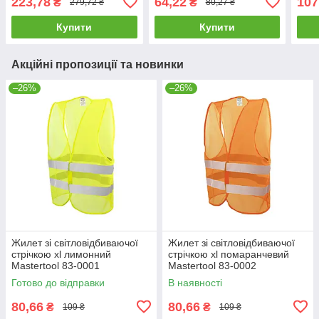
223,78
64,22
107
₴
₴
279,72 ₴
80,27 ₴
заточування поліроване
Mast
14-2702
Купити
Купити
Акційні пропозиції та новинки
–26%
–26%
Жилет зі світловідбиваючої
Жилет зі світловідбиваючої
стрічкою xl лимонний
стрічкою xl помаранчевий
Mastertool 83-0001
Mastertool 83-0002
Готово до відправки
В наявності
80,66
80,66
₴
₴
109 ₴
109 ₴