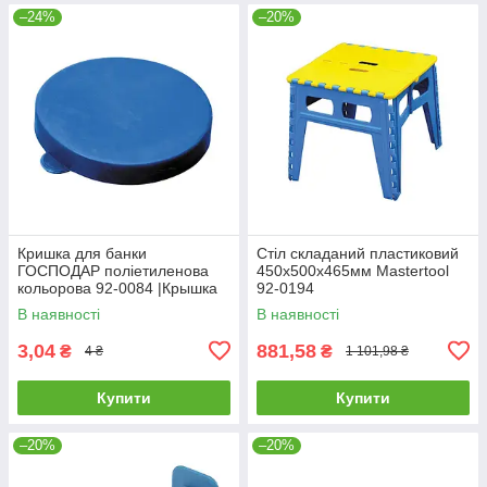
–24%
–20%
Кришка для банки
Стіл складаний пластиковий
ГОСПОДАР поліетиленова
450х500х465мм Mastertool
кольорова 92-0084 |Крышка
92-0194
для банки ГОСПОДАР
В наявності
В наявності
полиэтиленовая цветная 92-
0084
3,04
881,58
₴
₴
4 ₴
1 101,98 ₴
Купити
Купити
–20%
–20%