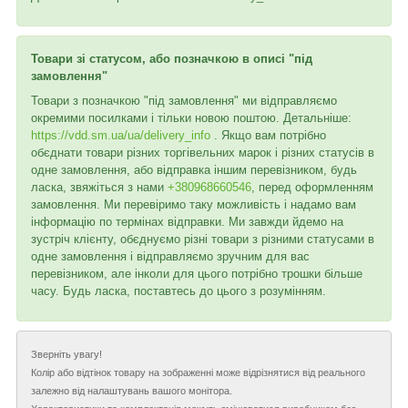
Товари зі статусом, або позначкою в описі "під
замовлення"
Товари з позначкою "під замовлення" ми відправляємо
окремими посилками і тільки новою поштою. Детальніше:
https://vdd.sm.ua/ua/delivery_info
. Якщо вам потрібно
обєднати товари різних торгівельних марок і різних статусів в
одне замовлення, або відправка іншим перевізником, будь
ласка, звяжіться з нами
+380968660546
, перед оформленням
замовлення. Ми перевіримо таку можливість і надамо вам
інформацію по термінах відправки. Ми завжди йдемо на
зустріч клієнту, обєднуємо різні товари з різними статусами в
одне замовлення і відправляємо зручним для вас
перевізником, але інколи для цього потрібно трошки більше
часу. Будь ласка, поставтесь до цього з розумінням.
Зверніть увагу!
Колір або відтінок товару на зображенні може відрізнятися від реального
залежно від налаштувань вашого монітора.