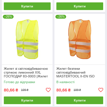
Купити
Купити
–26%
–26%
Жилет зi свiтловідбиваючою
Жилет безпеки
стрiчкою лимонний XXL
світловідбиваючий
ГОСПОДАР 83-0003 |Жилет
MASTERTOOL II-EN ISO
со светоотражающей лентой
13688 EN ISO 20471 XXL
Готово до відправки
В наявності
лимонный XXL ГОСПОДАР
помаранчевий 83-0004
83-0003
80,66
80,66
₴
₴
109 ₴
109 ₴
Купити
Купити