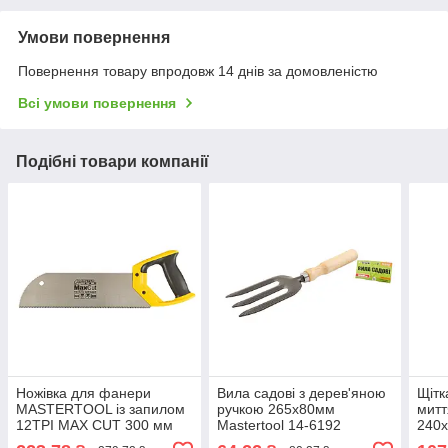
Умови повернення
Повернення товару впродовж 14 днів за домовленістю
Всі умови повернення
Подібні товари компанії
Ножівка для фанери
Вила садові з дерев'яною
Щітк
MASTERTOOL із запилом
ручкою 265х80мм
митт
12TPI MAX CUT 300 мм
Mastertool 14-6192
240
загартований зуб 3-D
плас