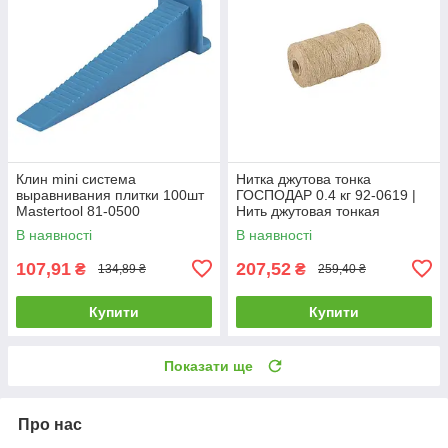
Клин mini система
Нитка джутова тонка
выравнивания плитки 100шт
ГОСПОДАР 0.4 кг 92-0619 |
Mastertool 81-0500
Нить джутовая тонкая
ГОСПОДАР 0.4 кг 92-0619
В наявності
В наявності
107,91
207,52
₴
₴
134,89 ₴
259,40 ₴
Купити
Купити
Показати ще
Про нас