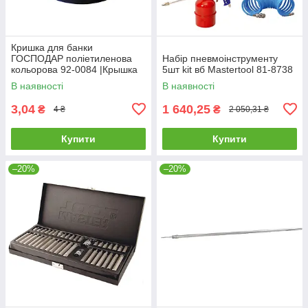
Кришка для банки
ГОСПОДАР поліетиленова
Набір пневмоінструменту
кольорова 92-0084 |Крышка
5шт kit вб Mastertool 81-8738
для банки ГОСПОДАР
В наявності
В наявності
полиэтиленовая цветная 92-
0084
3,04
1 640,25
₴
₴
4 ₴
2 050,31 ₴
Купити
Купити
–20%
–20%