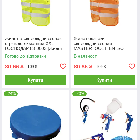
Жилет зi свiтловідбиваючою
Жилет безпеки
стрiчкою лимонний XXL
світловідбиваючий
ГОСПОДАР 83-0003 |Жилет
MASTERTOOL II-EN ISO
со светоотражающей лентой
13688 EN ISO 20471 XXL
Готово до відправки
В наявності
лимонный XXL ГОСПОДАР
помаранчевий 83-0004
83-0003
80,66
80,66
₴
₴
109 ₴
109 ₴
Купити
Купити
–24%
–20%