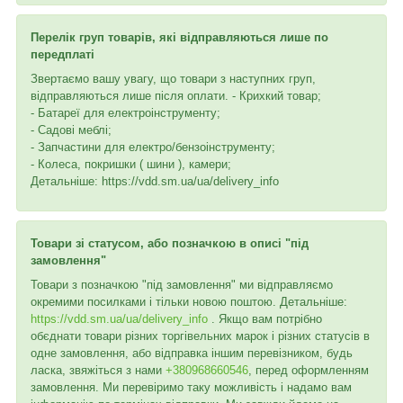
Перелік груп товарів, які відправляються лише по
передплаті
Звертаємо вашу увагу, що товари з наступних груп,
відправляються лише після оплати. - Крихкий товар;
- Батареї для електроінструменту;
- Садові меблі;
- Запчастини для електро/бензоінструменту;
- Колеса, покришки ( шини ), камери;
Детальніше: https://vdd.sm.ua/ua/delivery_info
Товари зі статусом, або позначкою в описі "під
замовлення"
Товари з позначкою "під замовлення" ми відправляємо
окремими посилками і тільки новою поштою. Детальніше:
https://vdd.sm.ua/ua/delivery_info
. Якщо вам потрібно
обєднати товари різних торгівельних марок і різних статусів в
одне замовлення, або відправка іншим перевізником, будь
ласка, звяжіться з нами
+380968660546
, перед оформленням
замовлення. Ми перевіримо таку можливість і надамо вам