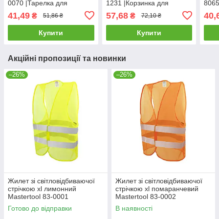
0070 |Тарелка для
1231 |Корзинка для
8065
фруктов ГОСПОДАР
мелочей ГОСПОДАР
ГОС
41,49
57,68
40,
₴
₴
51,86 ₴
72,10 ₴
Ø280мм 92-0070
Ø100мм 92-1231
806
Купити
Купити
Акційні пропозиції та новинки
–26%
–26%
Жилет зі світловідбиваючої
Жилет зі світловідбиваючої
стрічкою xl лимонний
стрічкою xl помаранчевий
Mastertool 83-0001
Mastertool 83-0002
Готово до відправки
В наявності