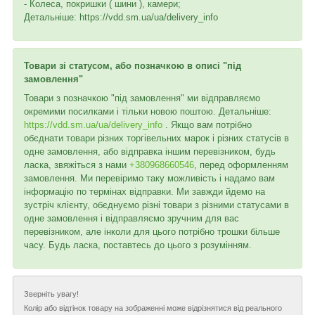
- Колеса, покришки ( шини ), камери;
Детальніше: https://vdd.sm.ua/ua/delivery_info
Товари зі статусом, або позначкою в описі "під
замовлення"
Товари з позначкою "під замовлення" ми відправляємо
окремими посилками і тільки новою поштою. Детальніше:
https://vdd.sm.ua/ua/delivery_info
. Якщо вам потрібно
обєднати товари різних торгівельних марок і різних статусів в
одне замовлення, або відправка іншим перевізником, будь
ласка, звяжіться з нами
+380968660546
, перед оформленням
замовлення. Ми перевіримо таку можливість і надамо вам
інформацію по термінах відправки. Ми завжди йдемо на
зустріч клієнту, обєднуємо різні товари з різними статусами в
одне замовлення і відправляємо зручним для вас
перевізником, але інколи для цього потрібно трошки більше
часу. Будь ласка, поставтесь до цього з розумінням.
Зверніть увагу!
Колір або відтінок товару на зображенні може відрізнятися від реального