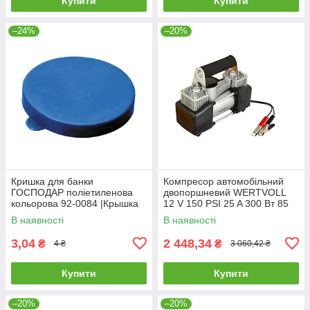
Купити
Купити
–24%
–20%
Кришка для банки
Компресор автомобільний
ГОСПОДАР поліетиленова
двопоршневий WERTVOLL
кольорова 92-0084 |Крышка
12 V 150 PSI 25 A 300 Вт 85
для банки ГОСПОДАР
л/хв сумка AC-2185 |
В наявності
В наявності
полиэтиленовая цветная 92-
Компрессор автомобильный
0084
3,04
2 448,34
₴
₴
4 ₴
3 060,42 ₴
Купити
Купити
–20%
–20%