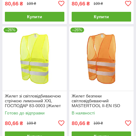
80,66
80,66
₴
₴
109 ₴
109 ₴
Купити
Купити
–26%
–26%
Жилет зi свiтловідбиваючою
Жилет безпеки
стрiчкою лимонний XXL
світловідбиваючий
ГОСПОДАР 83-0003 |Жилет
MASTERTOOL II-EN ISO
со светоотражающей лентой
13688 EN ISO 20471 XXL
Готово до відправки
В наявності
лимонный XXL ГОСПОДАР
помаранчевий 83-0004
83-0003
80,66
80,66
₴
₴
109 ₴
109 ₴