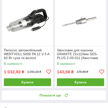
Пилосос автомобільний
Хвостовик для коронки
WERTVOLL 5000 PA 12 V 5 A
GRANITE 22х110мм SDS-
60 Вт сухе та вологе
PLUS 2-09-011 |Хвостовик
прибирання сумка AC-5000 |
для коронки GRANITE
В наявності
В наявності
Пылесос автомобильный
22х110мм SDS-PLUS 2-09-
WERTVOLL 5000
011
1 032,92
143,56
₴
₴
1 291,15 ₴
179,45 ₴
Купити
Купити
Показати ще