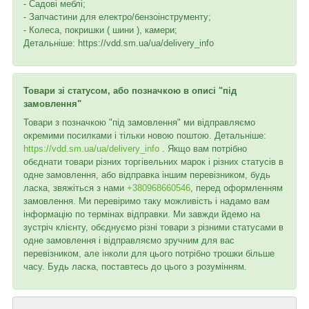
- Садові меблі;
- Запчастини для електро/бензоінструменту;
- Колеса, покришки ( шини ), камери;
Детальніше: https://vdd.sm.ua/ua/delivery_info
Товари зі статусом, або позначкою в описі "під
замовлення"
Товари з позначкою "під замовлення" ми відправляємо
окремими посилками і тільки новою поштою. Детальніше:
https://vdd.sm.ua/ua/delivery_info
. Якщо вам потрібно
обєднати товари різних торгівельних марок і різних статусів в
одне замовлення, або відправка іншим перевізником, будь
ласка, звяжіться з нами
+380968660546
, перед оформленням
замовлення. Ми перевіримо таку можливість і надамо вам
інформацію по термінах відправки. Ми завжди йдемо на
зустріч клієнту, обєднуємо різні товари з різними статусами в
одне замовлення і відправляємо зручним для вас
перевізником, але інколи для цього потрібно трошки більше
часу. Будь ласка, поставтесь до цього з розумінням.