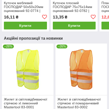
Куточок меблевий
Куточок плоский
Пла
ГОСПОДАР 50х50х20мм
ГОСПОДАР 75х75х14мм
ГОС
оцинкований 92-0774 |
оцинкований 92-0782 |
оцин
Уголок мебельный
Уголок плоский
Пла
16,11
13,35
12,
₴
₴
ГОСПОДАР 50х50х20мм
ГОСПОДАР 75х75х14мм
ГОС
оцинкованный 92-0774
оцинкованный 92-0782
оцин
Купити
Купити
Акційні пропозиції та новинки
–26%
–26%
Жилет зі світловідбиваючої
Жилет зі світловідбиваючої
стрічкою xl лимонний
стрічкою xl помаранчевий
Mastertool 83-0001
Mastertool 83-0002