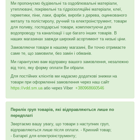
Ми пропонуємо будівельні та оздоблювальні матеріали,
утеплювачі, покрівельні та гідроізоляційні матеріали, клеї,
герметики, піни, лаки, фарби, вироби з дерева, оцинкованого
металу та полістиролу, ручний та електроінструмент, товари
для поливу, господарські товари, комплектуючи для
водопроводу та каналізації і ще багато інших товарів. В
наших магазинах завжди широкий асортимент та низькі ціни.
Замовляючи товари в нашому магазині, Ви точно отримаєте
саме те, що замовили, без замін і обманів.
Ми гарантуємо вам відправку вашого замовлення, незалежно
від того, яку форму оплати Ви обрали.
Для постійних клієнтів ми надаємо додаткові знижки на
товари при оформленні замовлення через наш сайт
https://vdd.sm.ua
або через
Viber
+380968660546
Перелік груп товарів, які відправляються лише по
передплаті
Звертаємо вашу увагу, що товари з наступних груп,
відправляються лише після оплати. - Крихкий товар;
- Батареї для електроінструменту;