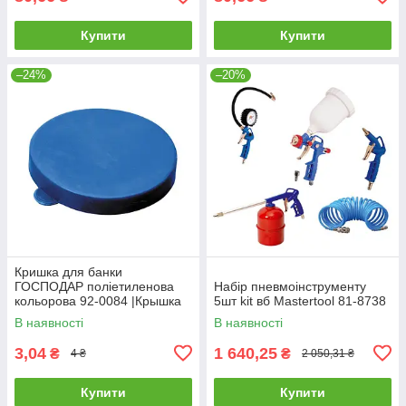
Купити
Купити
–24%
–20%
Кришка для банки
ГОСПОДАР поліетиленова
Набір пневмоінструменту
кольорова 92-0084 |Крышка
5шт kit вб Mastertool 81-8738
для банки ГОСПОДАР
В наявності
В наявності
полиэтиленовая цветная 92-
0084
3,04
1 640,25
₴
₴
4 ₴
2 050,31 ₴
Купити
Купити