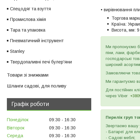
Спецодяг та взуття
• вирівнювання пл
Торгова марк
Промислова хімія
Країна:
Украи
Тара та упаковка
Висота, мм:
9
Пневматичний інструмент
Ми пропонуємо бу
Stanley
піни, лаки, фарб
господарські тов
Твердопаливні печі булер'яни
широкий асортиме
Замовляючи товар
Товари зі знижками
Ми гарантуємо ва
Шланги садові, для поливу
Для постійних кл
через
Viber
+380
Графік роботи
Перелік груп то
Понеділок
09:30
16:30
Звертаємо вашу у
Вівторок
09:30
16:30
- Батареї для ел
Середа
09:30
16:30
- Садові меблі;