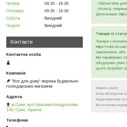
Четвер
09:30
16:30
- Запчастини для
- Колеса, покришк
Пʼятниця
09:30
16:30
Детальніше: https:
Субота
Вихідний
Неділя
Вихідний
Товари зі стату
Контакти
Товари з позначк
https://vdd.sm.ua/
замовлення, або 
Ми перевіримо та
обєднуємо різні 
цього потрібно т
"Все для дому" мережа будівельно-
господарських магазинів
Зверніть увагу!
Колір або відтінок 
Характеристики та 
м.Суми, вул.Герасима Кондратьєва
Ми не несемо відпов
143, Суми, Україна