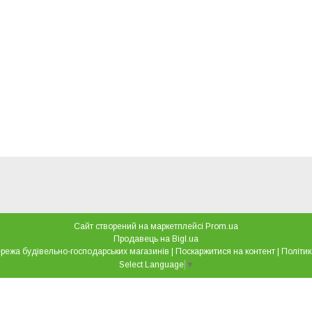
Сайт створений на маркетплейсі
Prom.ua
Продавець на Bigl.ua
"Все для дому" мережа будівельно-господарських магазинів |
Поскаржитися на контент
|
Політик
Select Language
▼