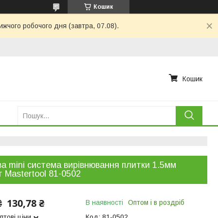
Кошик
ижчого робочого дня (завтра, 07.08).
Кошик
а mini система вирівнювання плитки 1.5мм
 Mastertool 81-0502
130,78 ₴
₴
В наявності
Оптом і в роздріб
птові ціни
Код:
81-0502