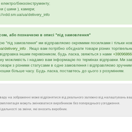
 електро/бензоінструменту;
и ( шини ), камери;
//vdd.sm.ua/ua/delivery_info
сом, або позначкою в описі "під замовлення"
ою "під замовлення" ми відправляємо окремими посилками і тільки н
ua/delivery_info
. Якщо вам потрібно обєднати товари різних торгівельни
відправка іншим перевізником, будь ласка, звяжіться з нами
+38096866
ку можливість і надамо вам інформацію по термінах відправки. Ми зав
товари з різними статусами в одне замовлення і відправляємо зручним
рошки більше часу. Будь ласка, поставтесь до цього з розумінням.
товару на зображенні може відрізнятися від реального залежно від налаштувань ва
комплектація можуть змінюватися виробником без попереднього узгодження.
ідальності за зміни, які вносить виробник.