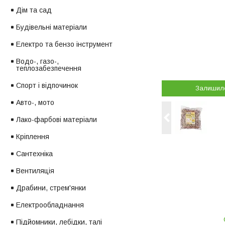
Дім та сад
Будівельні матеріали
Електро та бензо інструмент
Водо-, газо-,
теплозабезпечення
Спорт і відпочинок
Залишил
Авто-, мото
Лако-фарбові матеріали
Кріплення
Сантехніка
Вентиляція
Драбини, стрем'янки
Електрообладнання
Підйомники, лебідки, талі