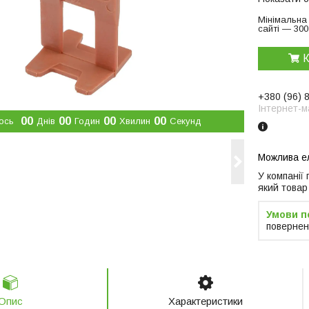
Мінімальна
сайті — 300
К
+380 (96) 
Інтернет-м
0
0
0
0
0
0
0
0
ось
Днів
Годин
Хвилин
Секунд
У компанії
який товар
повернен
Опис
Характеристики