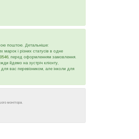
овою поштою. Детальніше:
х марок і різних статусів в одне
0546
, перед оформленням замовлення.
жди йдемо на зустріч клієнту,
 для вас перевізником, але інколи для
шого монітора.