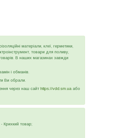
золяційні матеріали, клеї, герметики,
ектроінструмент, товари для поливу,
 товарів. В наших магазинах завжди
амін і обманів.
ти Ви обрали.
лення через наш сайт
https://vdd.sm.ua
або
- Крихкий товар;