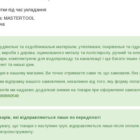
итки під час укладання
а:
MASTERTOOL
на
дівельні та оздоблювальні матеріали, утеплювачі, покрівельні та гідроі
и, вироби з дерева, оцинкованого металу та полістиролу, ручний та ел
ари, комплектуючи для водопроводу та каналізації і ще багато інших
нт та низькі ціни.
и в нашому магазині, Ви точно отримаєте саме те, що замовили, без з
м відправку вашого замовлення, незалежно від того, яку форму опла
ієнтів ми надаємо додаткові знижки на товари при оформленні замов
968660546
варів, які відправляються лише по передплаті
вагу, що товари з наступних груп, відправляються лише після оплати. 
ектроінструменту;