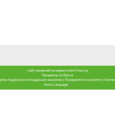
Сайт створений на маркетплейсі
Prom.ua
Продавець на Bigl.ua
"Все для дому" мережа будівельно-господарських магазинів |
Поскаржитися на контент
|
Політик
Select Language
▼