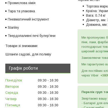
Промислова хімія
Торгова марк
Країна:
Украи
Тара та упаковка
Вага:
0.74 кг
Пневматичний інструмент
Діаметр, мм:
Довжина, мм:
Stanley
Твердопаливні печі булер'яни
Ми пропонуємо бу
піни, лаки, фарб
Товари зі знижками
господарські тов
широкий асортиме
Шланги садові, для поливу
Замовляючи товар
Ми гарантуємо ва
Графік роботи
Для постійних кл
через
Viber
+380
Понеділок
09:30
16:30
Вівторок
09:30
16:30
Перелік груп то
Середа
09:30
16:30
Звертаємо вашу у
Четвер
09:30
16:30
- Батареї для ел
Пʼятниця
09:30
16:30
- Садові меблі;