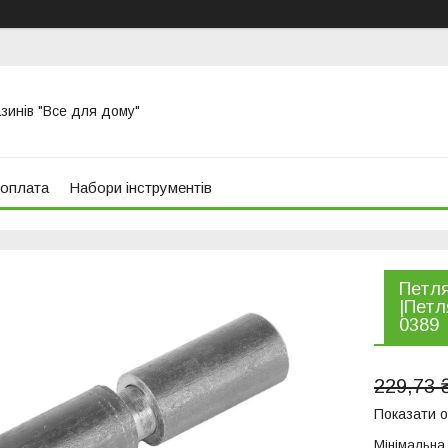
азинів "Все для дому"
 оплата
Набори інструментів
Петл
|Пет
0389
229,73 
Показати о
Мінімальна