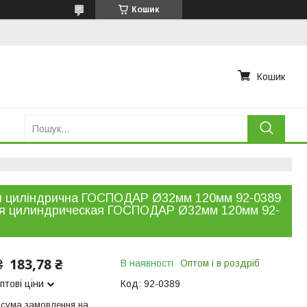
Кошик
Кошик
я циліндрична ГОСПОДАР Ø32мм 120мм 92-0389
ля цилиндрическая ГОСПОДАР Ø32мм 120мм 92-
183,78 ₴
₴
В наявності
Оптом і в роздріб
птові ціни
Код:
92-0389
 сума замовлення на