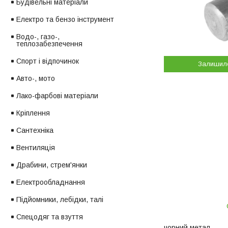
Будівельні матеріали
Електро та бензо інструмент
Водо-, газо-,
теплозабезпечення
Спорт і відпочинок
Залишил
Авто-, мото
Лако-фарбові матеріали
Кріплення
Сантехніка
Вентиляція
Драбини, стрем'янки
Електрообладнання
Підйомники, лебідки, талі
Спецодяг та взуття
чорний метал