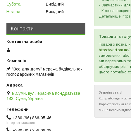
Субота
Вихідний
- Запчастини для
- Колеса, покришк
Неділя
Вихідний
Детальніше: https:
Контакти
Товари зі стату
Товари з позначк
https://vdd.sm.ua/
замовлення, або 
Ми перевіримо та
обєднуємо різні 
"Все для дому" мережа будівельно-
цього потрібно т
господарських магазинів
Зверніть увагу!
м.Суми, вул.Герасима Кондратьєва
143, Суми, Україна
Колір або відтінок 
Характеристики та 
Ми не несемо відпов
+380 (96) 866-05-46
Інтернет-магазин
+380 (95) 256-09-29