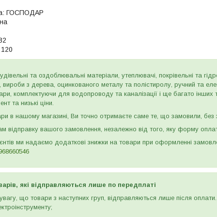
а:
ГОСПОДАР
на
32
120
дівельні та оздоблювальні матеріали, утеплювачі, покрівельні та гідроі
и, вироби з дерева, оцинкованого металу та полістиролу, ручний та ел
ари, комплектуючи для водопроводу та каналізації і ще багато інших
нт та низькі ціни.
и в нашому магазині, Ви точно отримаєте саме те, що замовили, без з
м відправку вашого замовлення, незалежно від того, яку форму опла
ієнтів ми надаємо додаткові знижки на товари при оформленні замов
968660546
варів, які відправляються лише по передплаті
вагу, що товари з наступних груп, відправляються лише після оплати. 
ектроінструменту;