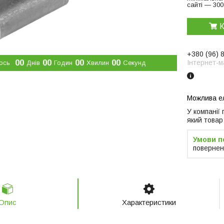
сайті — 300
К
+380 (96) 
0
0
0
0
0
0
0
0
Інтернет-м
ось
Днів
Годин
Хвилин
Секунд
У компанії
який товар
повернен
Опис
Характеристики