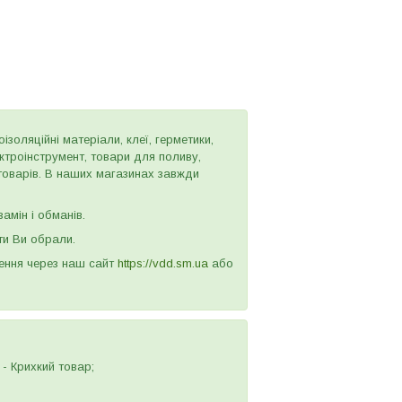
золяційні матеріали, клеї, герметики,
ектроінструмент, товари для поливу,
 товарів. В наших магазинах завжди
амін і обманів.
ти Ви обрали.
лення через наш сайт
https://vdd.sm.ua
або
- Крихкий товар;