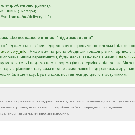
 електро/бензоінструменту;
и ( шини ), камери;
//vdd.sm.ua/ua/delivery_info
сом, або позначкою в описі "під замовлення"
ою "під замовлення" ми відправляємо окремими посилками і тільки н
ua/delivery_info
. Якщо вам потрібно обєднати товари різних торгівельни
відправка іншим перевізником, будь ласка, звяжіться з нами
+38096866
ку можливість і надамо вам інформацію по термінах відправки. Ми зав
товари з різними статусами в одне замовлення і відправляємо зручним
рошки більше часу. Будь ласка, поставтесь до цього з розумінням.
товару на зображенні може відрізнятися від реального залежно від налаштувань ва
комплектація можуть змінюватися виробником без попереднього узгодження.
ідальності за зміни, які вносить виробник.