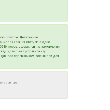
овою поштою. Детальніше:
х марок і різних статусів в одне
0546
, перед оформленням замовлення.
жди йдемо на зустріч клієнту,
 для вас перевізником, але інколи для
шого монітора.