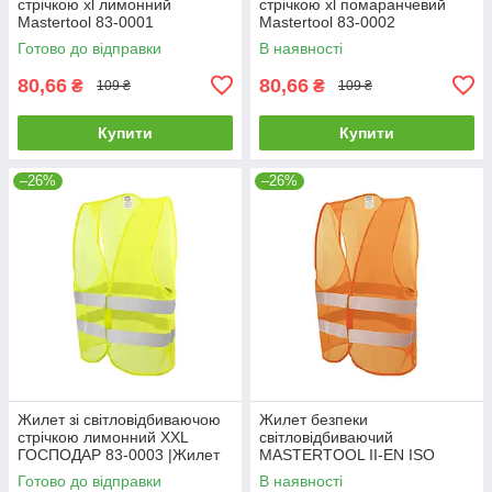
стрічкою xl лимонний
стрічкою xl помаранчевий
Mastertool 83-0001
Mastertool 83-0002
Готово до відправки
В наявності
80,66
80,66
₴
₴
109 ₴
109 ₴
Купити
Купити
–26%
–26%
Жилет зi свiтловідбиваючою
Жилет безпеки
стрiчкою лимонний XXL
світловідбиваючий
ГОСПОДАР 83-0003 |Жилет
MASTERTOOL II-EN ISO
со светоотражающей лентой
13688 EN ISO 20471 XXL
Готово до відправки
В наявності
лимонный XXL ГОСПОДАР
помаранчевий 83-0004