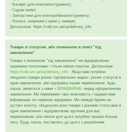
- Батареї для електроінструменту;
- Садові меблі;
- Запчастини для електро/бензоінструменту;
- Колеса, покришки ( шини ), камери;
Детальніше: https://vdd.sm.ua/ua/delivery_info
Товари зі статусом, або позначкою в описі "під
замовлення"
Товари з позначкою "під замовлення" ми відправляємо
окремими посилками і тільки новою поштою. Детальніше:
https://vdd.sm.ua/ua/delivery_info
. Якщо вам потрібно
обєднати товари різних торгівельних марок і різних статусів в
одне замовлення, або відправка іншим перевізником, будь
ласка, звяжіться з нами
+380968660546
, перед оформленням
замовлення. Ми перевіримо таку можливість і надамо вам
інформацію по термінах відправки. Ми завжди йдемо на
зустріч клієнту, обєднуємо різні товари з різними статусами в
одне замовлення і відправляємо зручним для вас
перевізником, але інколи для цього потрібно трошки більше
часу. Будь ласка, поставтесь до цього з розумінням.