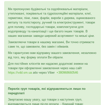
Ми пропонуємо будівельні та оздоблювальні матеріали,
утеплювачі, покрівельні та гідроізоляційні матеріали, клеї,
герметики, піни, лаки, фарби, вироби з дерева, оцинкованого
металу та полістиролу, ручний та електроінструмент, товари
для поливу, господарські товари, комплектуючи для
водопроводу та каналізації і ще багато інших товарів. В
наших магазинах завжди широкий асортимент та низькі ціни.
Замовляючи товари в нашому магазині, Ви точно отримаєте
саме те, що замовили, без замін і обманів.
Ми гарантуємо вам відправку вашого замовлення, незалежно
від того, яку форму оплати Ви обрали.
Для постійних клієнтів ми надаємо додаткові знижки на
товари при оформленні замовлення через наш сайт
https://vdd.sm.ua
або через
Viber
+380968660546
Перелік груп товарів, які відправляються лише по
передплаті
Звертаємо вашу увагу, що товари з наступних груп,
відправляються лише після оплати. - Крихкий товар;