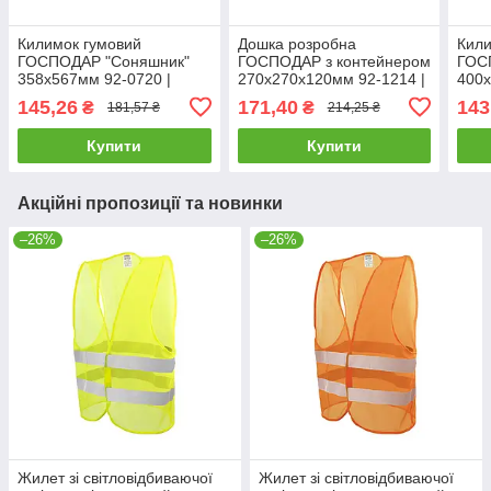
Килимок гумовий
Дошка розробна
Кили
ГОСПОДАР "Соняшник"
ГОСПОДАР з контейнером
ГОС
358х567мм 92-0720 |
270х270х120мм 92-1214 |
400х
Коврик резиновый
Доска разделочная
Ковр
145,26
171,40
143
₴
₴
181,57 ₴
214,25 ₴
ГОСПОДАР "Подсолнух"
ГОСПОДАР с
ГОС
358х567мм 92-0720
контейнером
400
Купити
Купити
270х270х120мм 92-1214
Акційні пропозиції та новинки
–26%
–26%
Жилет зі світловідбиваючої
Жилет зі світловідбиваючої