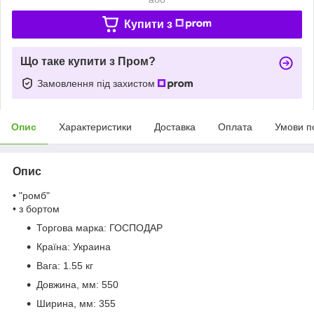
Купити з
Що таке купити з Пром?
Замовлення під захистом
Опис
Характеристики
Доставка
Оплата
Умови п
Опис
• "ромб"
• з бортом
Торгова марка:
ГОСПОДАР
Країна:
Украина
Вага:
1.55 кг
Довжина, мм:
550
Ширина, мм:
355