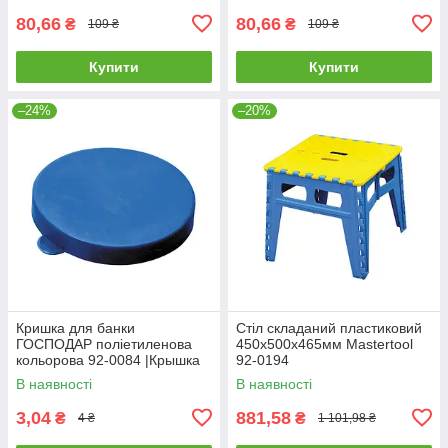
83-0003
80,66
80,66
₴
₴
109 ₴
109 ₴
Купити
Купити
–24%
–20%
Кришка для банки
Стіл складаний пластиковий
ГОСПОДАР поліетиленова
450х500х465мм Mastertool
кольорова 92-0084 |Крышка
92-0194
для банки ГОСПОДАР
В наявності
В наявності
полиэтиленовая цветная 92-
0084
3,04
881,58
₴
₴
4 ₴
1 101,98 ₴