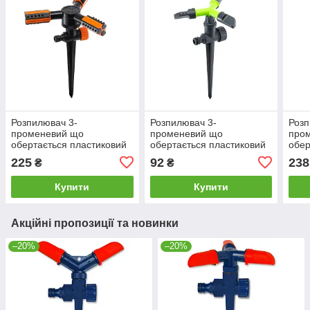
Розпилювач 3-
Розпилювач 3-
Розп
променевий що
променевий що
про
обертається пластиковий
обертається пластиковий
обер
на стрижні 1011 |
на стрижні 8105g |
на с
225
92
238
₴
₴
поливалка розпилювач
поливалка розпилювач
поли
пістолет для поливу саду
пістолет для поливу саду
піст
Купити
Купити
Акційні пропозиції та новинки
–20%
–20%