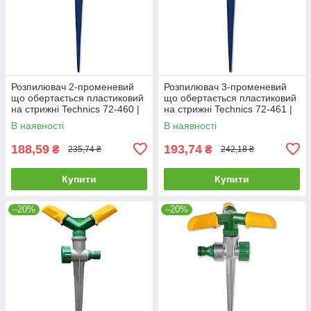
Розпилювач 2-променевий
Розпилювач 3-променевий
що обертається пластиковий
що обертається пластиковий
на стрижні Technics 72-460 |
на стрижні Technics 72-461 |
поливалка розпилювач
поливалка розпилювач
В наявності
В наявності
пістолет для поливу саду
пістолет для поливу саду
188,59
193,74
₴
₴
235,74 ₴
242,18 ₴
Купити
Купити
–20%
–20%