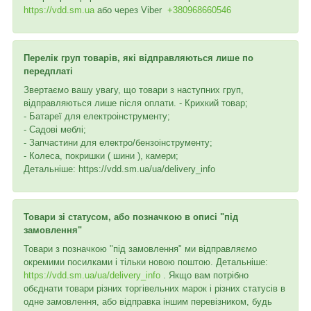
https://vdd.sm.ua
або через
Viber
+380968660546
Перелік груп товарів, які відправляються лише по
передплаті
Звертаємо вашу увагу, що товари з наступних груп,
відправляються лише після оплати. - Крихкий товар;
- Батареї для електроінструменту;
- Садові меблі;
- Запчастини для електро/бензоінструменту;
- Колеса, покришки ( шини ), камери;
Детальніше: https://vdd.sm.ua/ua/delivery_info
Товари зі статусом, або позначкою в описі "під
замовлення"
Товари з позначкою "під замовлення" ми відправляємо
окремими посилками і тільки новою поштою. Детальніше:
https://vdd.sm.ua/ua/delivery_info
. Якщо вам потрібно
обєднати товари різних торгівельних марок і різних статусів в
одне замовлення, або відправка іншим перевізником, будь