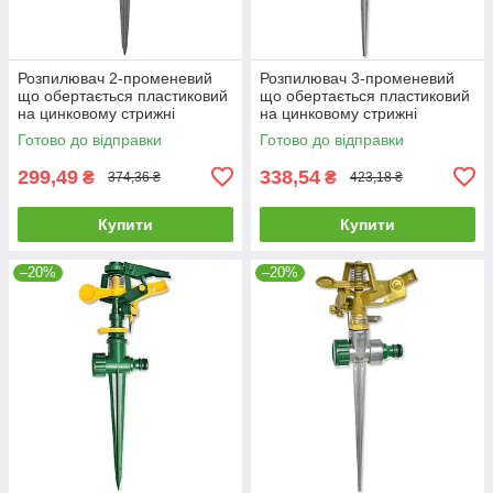
Розпилювач 2-променевий
Розпилювач 3-променевий
що обертається пластиковий
що обертається пластиковий
на цинковому стрижні
на цинковому стрижні
VERANO 72-050 |поливалка
VERANO 72-051 |поливалка
Готово до відправки
Готово до відправки
розпилювач пістолет для
розпилювач пістолет для
поливу
поливу
299,49
338,54
₴
₴
374,36 ₴
423,18 ₴
Купити
Купити
–20%
–20%