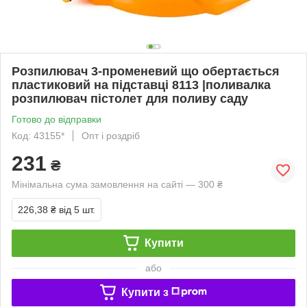
Розпилювач 3-променевий що обертається
пластиковий на підставці 8113 |поливалка
розпилювач пістолет для поливу саду
Готово до відправки
Код: 43155*
Опт і роздріб
231
₴
Мінімальна сума замовлення на сайті — 300 ₴
226,38 ₴
від 5 шт.
Купити
або
Купити з