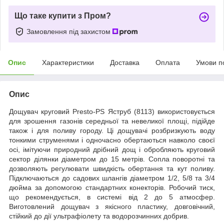
Що таке купити з Пром?
Замовлення під захистом
Опис
Характеристики
Доставка
Оплата
Умови п
Опис
Дощувач круговий Presto-PS Яструб (8113) використовується
для зрошення газонів середньої та невеликої площі, підійде
також і для поливу городу. Ці дощувачі розбризкують воду
тонкими струменями і одночасно обертаються навколо своєї
осі, імітуючи природний дрібний дощ і обробляють круговий
сектор ділянки діаметром до 15 метрів. Сопла поворотні та
дозволяють регулювати швидкість обертання та кут поливу.
Підключаються до садових шлангів діаметром 1/2, 5/8 та 3/4
дюйма за допомогою стандартних конекторів. Робочий тиск,
що рекомендується, в системі від 2 до 5 атмосфер.
Виготовлений дощувач з якісного пластику, довговічний,
стійкий до дії ультрафіолету та водорозчинних добрив.