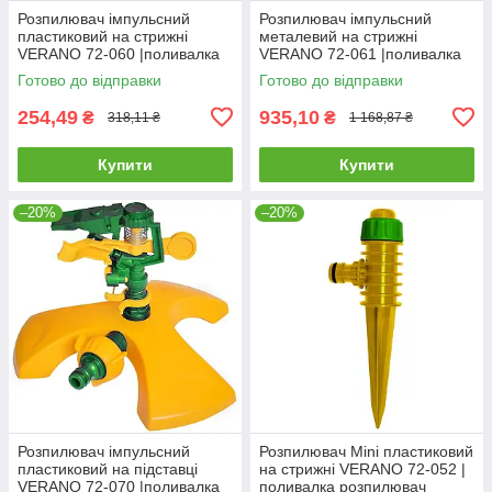
Розпилювач імпульсний
Розпилювач імпульсний
пластиковий на стрижні
металевий на стрижні
VERANO 72-060 |поливалка
VERANO 72-061 |поливалка
розпилювач пістолет для
розпилювач пістолет для
Готово до відправки
Готово до відправки
поливу саду городу квітів
поливу саду городу квітів
Распылитель
254,49
935,10
₴
₴
318,11 ₴
1 168,87 ₴
Купити
Купити
–20%
–20%
Розпилювач імпульсний
Розпилювач Mini пластиковий
пластиковий на підставці
на стрижні VERANO 72-052 |
VERANO 72-070 |поливалка
поливалка розпилювач