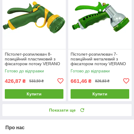
Пістолет-розпилювач 8-
Пістолет-розпилювач 7-
позиційний пластиковий з
позиційний металевий з
фіксатором потоку VERANO
фіксатором потоку VERANO
72-012 |поливалка
72-027 |поливалка
Готово до відправки
Готово до відправки
розпилювач пістолет для
розпилювач пістолет для
поливу саду
поливу саду
426,87
661,46
₴
₴
533,59 ₴
826,83 ₴
Купити
Купити
Показати ще
Про нас