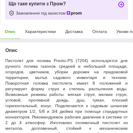
Що таке купити з Пром?
Замовлення під захистом
Опис
Характеристики
Доставка
Оплата
Умови п
Опис
Пистолет для полива Presto-PS (7204) используется для
ручного полива газонов средней и небольшой площади,
огородов, цветников, уборки дорожек на придомовой
территории, мытья садового инвентаря и техники.
Поворотная головка пистолета имеет 8 положений и
регулирует форму струи и степень распыления воды.
Возможные режимы работы: мягкая струя, мелкие струи,
угловой, проливной дождь, душ, туман, плоский
горизонтальный, конус. Подключается к садовым шлангам
диаметром 1/2, 5/8 и 3/4 дюйма при помощи стандартных
коннекторов. Рекомендуемое рабочее давление в системе от
2 до 4 атмосфер. Изготовлен поливочный пистолет из
металла, долговечный, стойкий к механическим