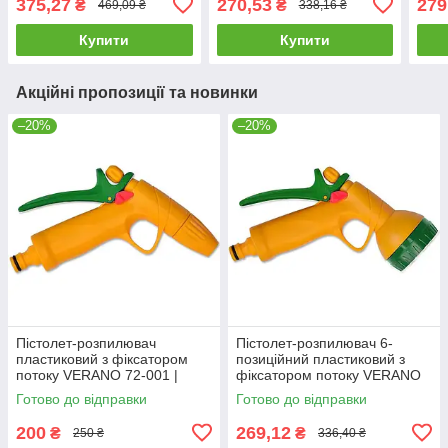
375,27
270,53
279
₴
₴
469,09 ₴
338,16 ₴
пістолет для поливу саду
пістолет для поливу саду
поли
піст
Купити
Купити
Акційні пропозиції та новинки
–20%
–20%
Пістолет-розпилювач
Пістолет-розпилювач 6-
пластиковий з фіксатором
позиційний пластиковий з
потоку VERANO 72-001 |
фіксатором потоку VERANO
поливалка розпилювач
72-002 |поливалка
Готово до відправки
Готово до відправки
пістолет для поливу саду
розпилювач пістолет для
поливу саду
200
269,12
₴
₴
250 ₴
336,40 ₴