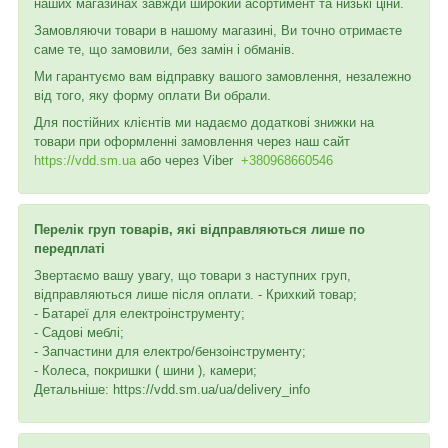
наших магазинах завжди широкий асортимент та низькі ціни.
Замовляючи товари в нашому магазині, Ви точно отримаєте
саме те, що замовили, без замін і обманів.
Ми гарантуємо вам відправку вашого замовлення, незалежно
від того, яку форму оплати Ви обрали.
Для постійних клієнтів ми надаємо додаткові знижки на
товари при оформленні замовлення через наш сайт
https://vdd.sm.ua
або через
Viber
+380968660546
Перелік груп товарів, які відправляються лише по
передплаті
Звертаємо вашу увагу, що товари з наступних груп,
відправляються лише після оплати. - Крихкий товар;
- Батареї для електроінструменту;
- Садові меблі;
- Запчастини для електро/бензоінструменту;
- Колеса, покришки ( шини ), камери;
Детальніше: https://vdd.sm.ua/ua/delivery_info