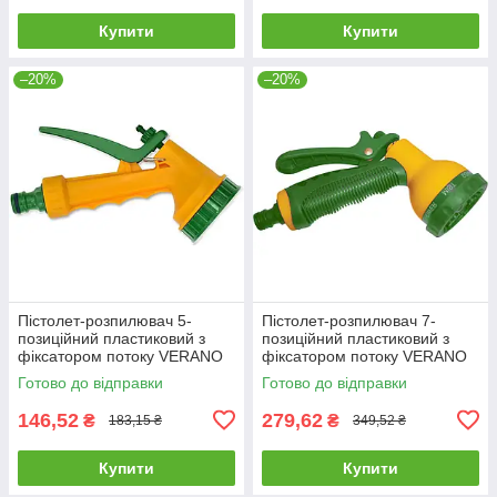
Купити
Купити
–20%
–20%
Пістолет-розпилювач 5-
Пістолет-розпилювач 7-
позиційний пластиковий з
позиційний пластиковий з
фіксатором потоку VERANO
фіксатором потоку VERANO
72-005 |поливалка
72-007 |поливалка
Готово до відправки
Готово до відправки
розпилювач пістолет для
розпилювач пістолет для
поливу саду
поливу саду
146,52
279,62
₴
₴
183,15 ₴
349,52 ₴
Купити
Купити