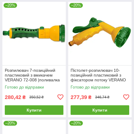
–20%
–20%
Розпилювач 7-позиційний
Пістолет-розпилювач 10-
пластиковий з вмикачем
позиційний пластиковий з
VERANO 72-008 |поливалка
фіксатором потоку VERANO
розпилювач пістолет для
72-010 |поливалка
Готово до відправки
Готово до відправки
поливу саду городу квітів
розпилювач пістолет для
поливу саду
280,42
277,39
₴
₴
350,52 ₴
346,74 ₴
Купити
Купити
–20%
–20%