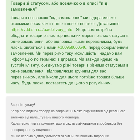
Товари зі статусом, або позначкою в описі "під
замовлення"
Товари з позначкою "під замовлення" ми відправляємо
окремими посилками і тільки новою поштою. Детальніше:
https://vdd.sm.ua/ua/delivery_info
. Якщо вам потрібно
обєднати товари різних торгівельних марок і різних статусів в
одне замовлення, або відправка іншим перевізником, будь
ласка, звяжіться з нами
+380968660546
, перед оформленням
замовлення. Ми перевіримо таку можливість і надамо вам
інформацію по термінах відправки. Ми завжди йдемо на
зустріч клієнту, обєднуємо різні товари з різними статусами в
одне замовлення і відправляємо зручним для вас
перевізником, але інколи для цього потрібно трошки більше
часу. Будь ласка, поставтесь до цього з розумінням.
Зверніть увагу!
Колір або відтінок товару на зображенні може відрізнятися від реального
залежно від налаштувань вашого монітора.
Характеристики та комплектація можуть змінюватися виробником без
попереднього узгодження.
Ми не несемо відповідальності за зміни, які вносить виробник.