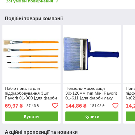
Всі умови повернення
Подібні товари компанії
Набір пензлів для
Пензель-макловиця
Пенз
підфарбовування 3шт
30х120мм тип Міні Favorit
під
Favorit 01-900 |для фарби
01-611 |для фарби лаку
№02 
лаку Кисть малярная
Кисть-макловица
фарб
69,97
144,86
14,
₴
₴
87,46 ₴
181,08 ₴
флейцевая для лака 1 тип
30х120мм тип Мини
под
BLACKY
Favorit
Favo
Купити
Купити
Акційні пропозиції та новинки