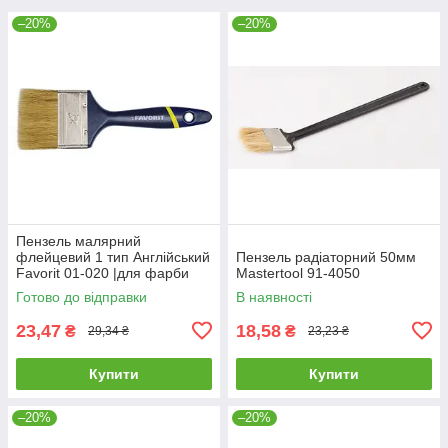
–20%
–20%
Пензель малярний
флейцевий 1 тип Англійський
Пензель радіаторний 50мм
Favorit 01-020 |для фарби
Mastertool 91-4050
лаку Кисть малярная
Готово до відправки
В наявності
флейцевая 1 тип Английский
Favorit
23,47
18,58
₴
₴
29,34 ₴
23,23 ₴
Купити
Купити
–20%
–20%