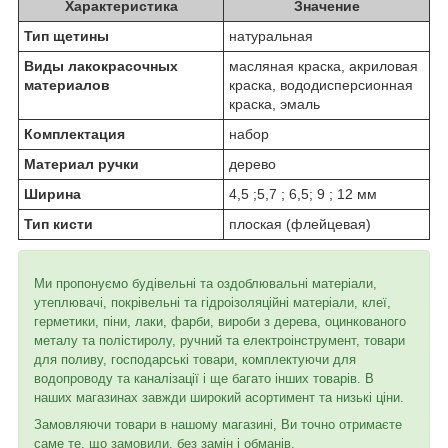
Характеристика
Значение
Тип щетины
натуральная
Виды лакокрасочных
масляная краска, акриловая
материалов
краска, вододисперсионная
краска, эмаль
Комплектация
набор
Материал ручки
дерево
Ширина
4,5 ;5,7 ; 6,5; 9 ; 12 мм
Тип кисти
плоская (флейцевая)
Ми пропонуємо будівельні та оздоблювальні матеріали,
утеплювачі, покрівельні та гідроізоляційні матеріали, клеї,
герметики, піни, лаки, фарби, вироби з дерева, оцинкованого
металу та полістиролу, ручний та електроінструмент, товари
для поливу, господарські товари, комплектуючи для
водопроводу та каналізації і ще багато інших товарів. В
наших магазинах завжди широкий асортимент та низькі ціни.
Замовляючи товари в нашому магазині, Ви точно отримаєте
саме те, що замовили, без замін і обманів.