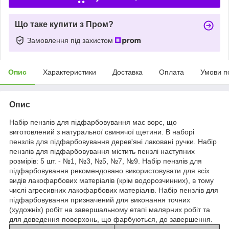
Що таке купити з Пром?
Замовлення під захистом
Опис
Характеристики
Доставка
Оплата
Умови п
Опис
Набір пензлів для підфарбовування має ворс, що
виготовлений з натуральної свинячої щетини. В наборі
пензлів для підфарбовування дерев'яні лаковані ручки. Набір
пензлів для підфарбовування містить пензлі наступних
розмірів: 5 шт. - №1, №3, №5, №7, №9. Набір пензлів для
підфарбовування рекомендовано використовувати для всіх
видів лакофарбових матеріалів (крім водорозчинних), в тому
числі агресивних лакофарбових матеріалів. Набір пензлів для
підфарбовування призначений для виконання точних
(художніх) робіт на завершальному етапі малярних робіт та
для доведення поверхонь, що фарбуються, до завершення.