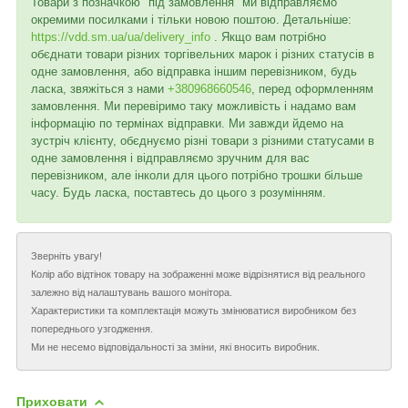
Товари з позначкою "під замовлення" ми відправляємо
окремими посилками і тільки новою поштою. Детальніше:
https://vdd.sm.ua/ua/delivery_info
. Якщо вам потрібно
обєднати товари різних торгівельних марок і різних статусів в
одне замовлення, або відправка іншим перевізником, будь
ласка, звяжіться з нами
+380968660546
, перед оформленням
замовлення. Ми перевіримо таку можливість і надамо вам
інформацію по термінах відправки. Ми завжди йдемо на
зустріч клієнту, обєднуємо різні товари з різними статусами в
одне замовлення і відправляємо зручним для вас
перевізником, але інколи для цього потрібно трошки більше
часу. Будь ласка, поставтесь до цього з розумінням.
Зверніть увагу!
Колір або відтінок товару на зображенні може відрізнятися від реального
залежно від налаштувань вашого монітора.
Характеристики та комплектація можуть змінюватися виробником без
попереднього узгодження.
Ми не несемо відповідальності за зміни, які вносить виробник.
Приховати