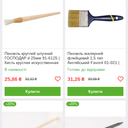
Пензель круглий штучний
Пензель малярний
ГОСПОДАР d 25мм 91-6125 |
флейцевий 1,5 тип
Кисть круглая искусственная
Англійський Favorit 01-021 |
ГОСПОДАР d 25мм 91-6125
для фарби лаку Кисть
В наявності
Готово до відправки
малярная флейцевая 1,5 тип
Английский Favorit
25,86
31,26
₴
₴
32,32 ₴
39,08 ₴
Купити
Купити
–20%
–20%