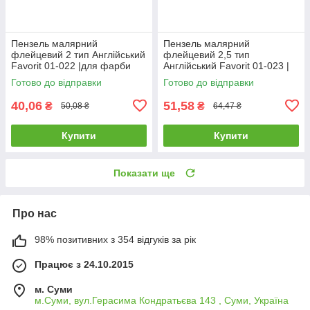
Пензель малярний
Пензель малярний
флейцевий 2 тип Англійський
флейцевий 2,5 тип
Favorit 01-022 |для фарби
Англійський Favorit 01-023 |
лаку Кисть малярная
для фарби лаку Кисть
Готово до відправки
Готово до відправки
флейцевая 2 тип Английский
малярная флейцевая 2,5 тип
Favorit
Английский Favorit
40,06
51,58
₴
₴
50,08 ₴
64,47 ₴
Купити
Купити
Показати ще
Про нас
98% позитивних з 354 відгуків за рік
Працює з 24.10.2015
м. Суми
м.Суми, вул.Герасима Кондратьєва 143 , Суми, Україна