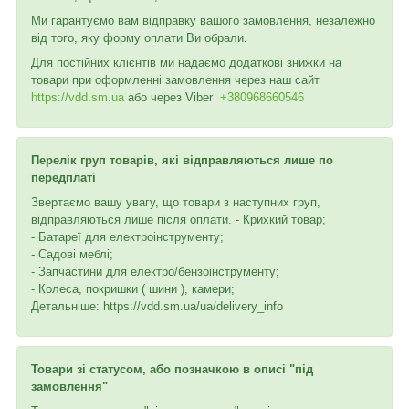
Ми гарантуємо вам відправку вашого замовлення, незалежно
від того, яку форму оплати Ви обрали.
Для постійних клієнтів ми надаємо додаткові знижки на
товари при оформленні замовлення через наш сайт
https://vdd.sm.ua
або через
Viber
+380968660546
Перелік груп товарів, які відправляються лише по
передплаті
Звертаємо вашу увагу, що товари з наступних груп,
відправляються лише після оплати. - Крихкий товар;
- Батареї для електроінструменту;
- Садові меблі;
- Запчастини для електро/бензоінструменту;
- Колеса, покришки ( шини ), камери;
Детальніше: https://vdd.sm.ua/ua/delivery_info
Товари зі статусом, або позначкою в описі "під
замовлення"