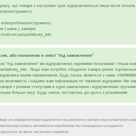
вагу, що товари з наступних груп, відправляються лише після оплати. 
ектроінструменту;
 електро/бензоінструменту;
и ( шини ), камери;
//vdd.sm.ua/ua/delivery_info
сом, або позначкою в описі "під замовлення"
ою "під замовлення" ми відправляємо окремими посилками і тільки н
ua/delivery_info
. Якщо вам потрібно обєднати товари різних торгівельни
відправка іншим перевізником, будь ласка, звяжіться з нами
+38096866
ку можливість і надамо вам інформацію по термінах відправки. Ми зав
товари з різними статусами в одне замовлення і відправляємо зручним
рошки більше часу. Будь ласка, поставтесь до цього з розумінням.
товару на зображенні може відрізнятися від реального залежно від налаштувань ва
комплектація можуть змінюватися виробником без попереднього узгодження.
ідальності за зміни, які вносить виробник.