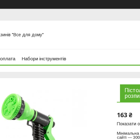
азинів "Все для дому"
 оплата
Набори інструментів
Пісто
розпи
163 ₴
Показати о
Мінімальна
сайті — 300