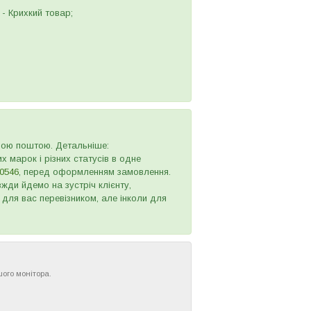
- Крихкий товар;
овою поштою. Детальніше:
х марок і різних статусів в одне
0546
, перед оформленням замовлення.
жди йдемо на зустріч клієнту,
 для вас перевізником, але інколи для
шого монітора.