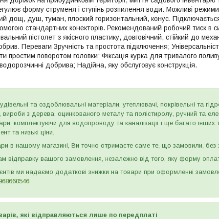
ння доріжок на прибудинковій території, миття садового інвентарю 
егулює форму струменя і ступінь розпилення води. Можливі режими 
ий дощ, душ, туман, плоский горизонтальний, конус. Підключаєтьс
помогою стандартних конекторів. Рекомендований робочий тиск в си
альний пістолет з якісного пластику, довговічний, стійкий до мех
брив. Переваги Зручність та простота підключення; Універсальніст
ти простим поворотом головки; Фіксація курка для тривалого полив
водорозчинні добрива; Надійна, яку обслуговує конструкція.
дівельні та оздоблювальні матеріали, утеплювачі, покрівельні та гідроі
и, вироби з дерева, оцинкованого металу та полістиролу, ручний та ел
ари, комплектуючи для водопроводу та каналізації і ще багато інших
нт та низькі ціни.
и в нашому магазині, Ви точно отримаєте саме те, що замовили, без з
м відправку вашого замовлення, незалежно від того, яку форму опла
ієнтів ми надаємо додаткові знижки на товари при оформленні замов
968660546
варів, які відправляються лише по передплаті