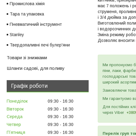
квітників, прибира
Промислова хімія
має 7 положень і р
струменя, проливн
Тара та упаковка
і 3/4 дюйма за до
Виготовлений полив
Пневматичний інструмент
і водорозчинних до
Stanley
Зміна режиму робо
Дозволяє вносити 
Твердопаливні печі булер'яни
Товари зі знижками
Ми пропонуємо бу
Шланги садові, для поливу
піни, лаки, фарб
господарські тов
широкий асортиме
Графік роботи
Замовляючи товар
Ми гарантуємо ва
Понеділок
09:30
16:30
Для постійних кл
Вівторок
09:30
16:30
через
Viber
+380
Середа
09:30
16:30
Четвер
09:30
16:30
Пʼятниця
09:30
16:30
Перелік груп то