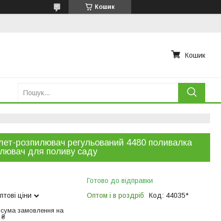
Кошик
Кошик
лет-розпилювач регульований 4480 поливалка
лювач для поливу саду
Готово до відправки
птові ціни
Оптом і в роздріб
Код:
44035*
 сума замовлення на
 ₴