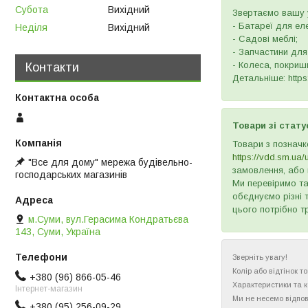
Субота
Вихідний
Звертаємо вашу у
- Батареї для ел
Неділя
Вихідний
- Садові меблі;
- Запчастини для
- Колеса, покришк
Контакти
Детальніше: https:
Товари зі стату
Товари з позначк
https://vdd.sm.ua/
"Все для дому" мережа будівельно-
замовлення, або 
господарських магазинів
Ми перевіримо та
обєднуємо різні 
цього потрібно т
м.Суми, вул.Герасима Кондратьєва
143, Суми, Україна
Зверніть увагу!
Колір або відтінок 
+380 (96) 866-05-46
Характеристики та 
Інтернет-магазин
Ми не несемо відпов
+380 (95) 256-09-29