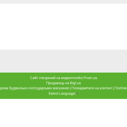
Сайт створений на маркетплейсі
Prom.ua
Продавець на Bigl.ua
"Все для дому" мережа будівельно-господарських магазинів |
Поскаржитися на контент
|
Політик
Select Language
▼