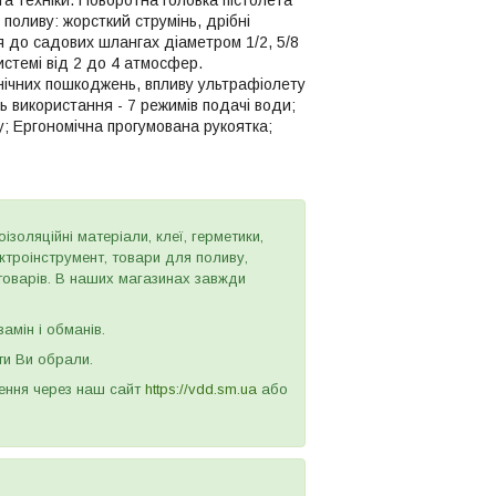
та техніки. Поворотна головка пістолета
поливу: жорсткий струмінь, дрібні
я до садових шлангах діаметром 1/2, 5/8
стемі від 2 до 4 атмосфер.
анічних пошкоджень, впливу ультрафіолету
ь використання - 7 режимів подачі води;
у; Ергономічна прогумована рукоятка;
золяційні матеріали, клеї, герметики,
ектроінструмент, товари для поливу,
 товарів. В наших магазинах завжди
амін і обманів.
ти Ви обрали.
лення через наш сайт
https://vdd.sm.ua
або