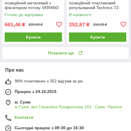
позиційний металевий з
позиційний пластиковий
фіксатором потоку VERANO
регульований Technics 72-
72-027 |поливалка
451 |поливалка розпилювач
Готово до відправки
В наявності
розпилювач пістолет для
пістолет для поливу саду
поливу саду
661,46
252,87
₴
₴
826,83 ₴
316,09 ₴
Купити
Купити
Показати ще
Про нас
98% позитивних з 352 відгуків за рік
Працює з 24.10.2015
м. Суми
м.Суми, вул.Герасима Кондратьєва 143 , Суми, Україна
Контакти
Сьогодні працює з 09:30 до 16:30