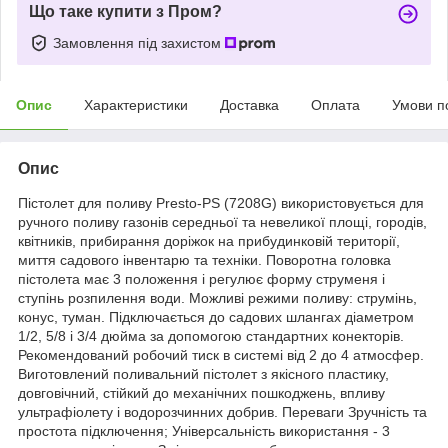
Що таке купити з Пром?
Замовлення під захистом
Опис
Характеристики
Доставка
Оплата
Умови п
Опис
Пістолет для поливу Presto-PS (7208G) використовується для
ручного поливу газонів середньої та невеликої площі, городів,
квітників, прибирання доріжок на прибудинковій території,
миття садового інвентарю та техніки. Поворотна головка
пістолета має 3 положення і регулює форму струменя і
ступінь розпилення води. Можливі режими поливу: струмінь,
конус, туман. Підключається до садових шлангах діаметром
1/2, 5/8 і 3/4 дюйма за допомогою стандартних конекторів.
Рекомендований робочий тиск в системі від 2 до 4 атмосфер.
Виготовлений поливальний пістолет з якісного пластику,
довговічний, стійкий до механічних пошкоджень, впливу
ультрафіолету і водорозчинних добрив. Переваги Зручність та
простота підключення; Універсальність використання - 3