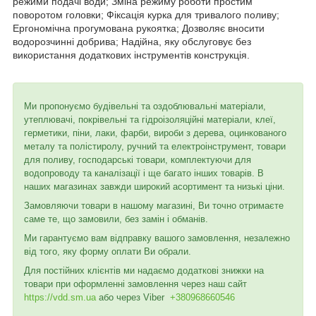
режими подачі води; Зміна режиму роботи простим
поворотом головки; Фіксація курка для тривалого поливу;
Ергономічна прогумована рукоятка; Дозволяє вносити
водорозчинні добрива; Надійна, яку обслуговує без
використання додаткових інструментів конструкція.
Ми пропонуємо будівельні та оздоблювальні матеріали,
утеплювачі, покрівельні та гідроізоляційні матеріали, клеї,
герметики, піни, лаки, фарби, вироби з дерева, оцинкованого
металу та полістиролу, ручний та електроінструмент, товари
для поливу, господарські товари, комплектуючи для
водопроводу та каналізації і ще багато інших товарів. В
наших магазинах завжди широкий асортимент та низькі ціни.
Замовляючи товари в нашому магазині, Ви точно отримаєте
саме те, що замовили, без замін і обманів.
Ми гарантуємо вам відправку вашого замовлення, незалежно
від того, яку форму оплати Ви обрали.
Для постійних клієнтів ми надаємо додаткові знижки на
товари при оформленні замовлення через наш сайт
https://vdd.sm.ua
або через
Viber
+380968660546