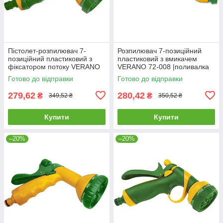
Пістолет-розпилювач 7-
Розпилювач 7-позиційний
позиційний пластиковий з
пластиковий з вмикачем
фіксатором потоку VERANO
VERANO 72-008 |поливалка
72-007 |поливалка
розпилювач пістолет для
Готово до відправки
Готово до відправки
розпилювач пістолет для
поливу саду городу квітів
поливу саду
279,62
280,42
₴
₴
349,52 ₴
350,52 ₴
Купити
Купити
–20%
–20%