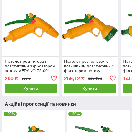
Пістолет-розпилювач
Пістолет-розпилювач 6-
Піст
пластиковий з фіксатором
позиційний пластиковий з
пози
потоку VERANO 72-001 |
фіксатором потоку
фікс
поливалка розпилювач
VERANO 72-002 |
VERA
200
269,12
146
₴
₴
250 ₴
336,40 ₴
пістолет для поливу саду
поливалка розпилювач
поли
пістолет для поливу саду
піст
Купити
Купити
Акційні пропозиції та новинки
–20%
–20%