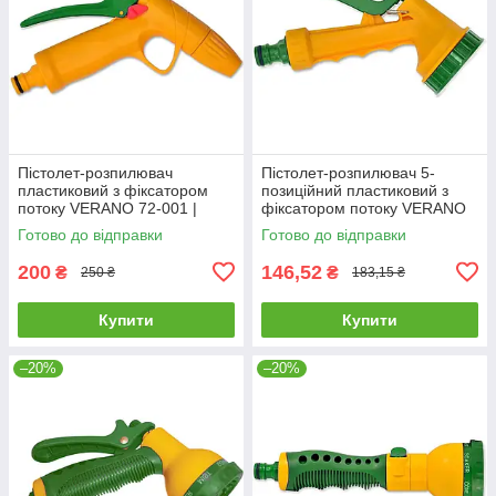
Пістолет-розпилювач
Пістолет-розпилювач 5-
пластиковий з фіксатором
позиційний пластиковий з
потоку VERANO 72-001 |
фіксатором потоку VERANO
поливалка розпилювач
72-005 |поливалка
Готово до відправки
Готово до відправки
пістолет для поливу саду
розпилювач пістолет для
поливу саду
200
146,52
₴
₴
250 ₴
183,15 ₴
Купити
Купити
–20%
–20%