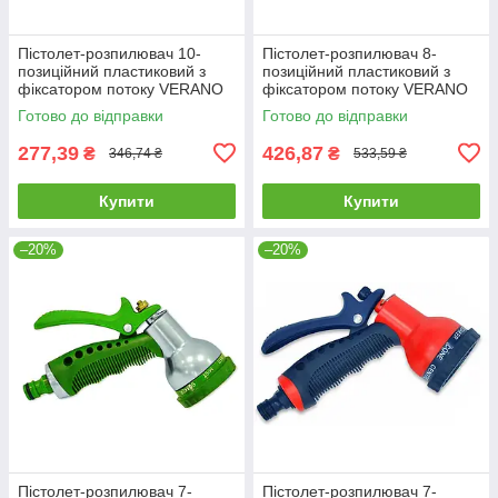
Пістолет-розпилювач 10-
Пістолет-розпилювач 8-
позиційний пластиковий з
позиційний пластиковий з
фіксатором потоку VERANO
фіксатором потоку VERANO
72-010 |поливалка
72-012 |поливалка
Готово до відправки
Готово до відправки
розпилювач пістолет для
розпилювач пістолет для
поливу саду
поливу саду
277,39
426,87
₴
₴
346,74 ₴
533,59 ₴
Купити
Купити
–20%
–20%
Пістолет-розпилювач 7-
Пістолет-розпилювач 7-