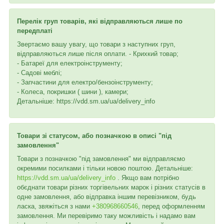
Перелік груп товарів, які відправляються лише по
передплаті
Звертаємо вашу увагу, що товари з наступних груп,
відправляються лише після оплати. - Крихкий товар;
- Батареї для електроінструменту;
- Садові меблі;
- Запчастини для електро/бензоінструменту;
- Колеса, покришки ( шини ), камери;
Детальніше: https://vdd.sm.ua/ua/delivery_info
Товари зі статусом, або позначкою в описі "під
замовлення"
Товари з позначкою "під замовлення" ми відправляємо
окремими посилками і тільки новою поштою. Детальніше:
https://vdd.sm.ua/ua/delivery_info
. Якщо вам потрібно
обєднати товари різних торгівельних марок і різних статусів в
одне замовлення, або відправка іншим перевізником, будь
ласка, звяжіться з нами
+380968660546
, перед оформленням
замовлення. Ми перевіримо таку можливість і надамо вам