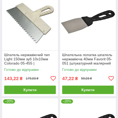
Шпатель нержавіючий тип
Шпательна лопатка шпатель
Light 150мм зуб 10х10мм
нержавіюча 40мм Favorit 05-
Colorado 05-455 |
051 |штукатурний малярний
штукатурний малярний
Шпательная лопатка
Готово до відправки
Готово до відправки
Шпатель нержавеющий тип
шпатель нержавеющая 40мм
Light 150мм зуб
Favorit
143,22
47,22
₴
₴
179,03 ₴
59,03 ₴
Купити
Купити
–20%
–20%