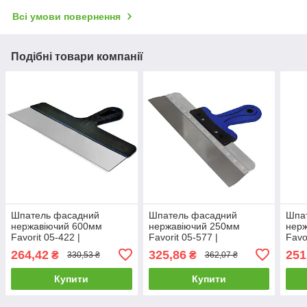
Всі умови повернення
Подібні товари компанії
Шпатель фасадний
Шпатель фасадний
Шпа
нержавіючий 600мм
нержавіючий 250мм
нер
Favorit 05-422 |
Favorit 05-577 |
Favo
штукатурний малярний
штукатурний малярний
штук
264,42
325,86
251
₴
₴
330,53 ₴
362,07 ₴
Шпатель фасадный
Шпатель фасадный
Шпа
нержавеющий 600мм
нержавеющий 250мм
нер
Купити
Купити
Favorit
Favorit
Favo