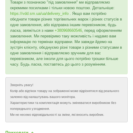
Товари з позначкою "під замовлення" ми відправляємо
окремими посилками і тільки новою поштою. Детальніше:
https://vdd.sm.ua/ua/delivery_info
. Якщо вам потрібно
обєднати товари різних торгівельних марок і різних статусів в
одне замовлення, або відправка іншим перевізником, будь
ласка, звяжіться з нами
+380968660546
, перед оформленням
замовлення. Ми перевіримо таку можливість і надамо вам
інформацію по термінах відправки. Ми завжди йдемо на
зустріч клієнту, обєднуємо різні товари з різними статусами в
одне замовлення і відправляємо зручним для вас
перевізником, але інколи для цього потрібно трошки більше
часу. Будь ласка, поставтесь до цього з розумінням.
Зверніть увагу!
Колір або відтінок товару на зображенні може відрізнятися від реального
залежно від налаштувань вашого монітора.
Характеристики та комплектація можуть змінюватися виробником без
попереднього узгодження.
Ми не несемо відповідальності за зміни, які вносить виробник.
Приховати