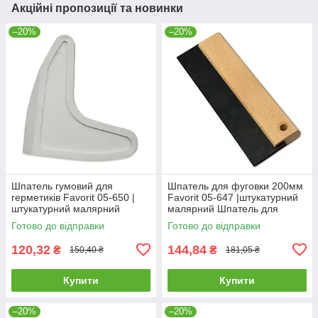
Акційні пропозиції та новинки
–20%
–20%
Шпатель гумовий для
Шпатель для фуговки 200мм
герметиків Favorit 05-650 |
Favorit 05-647 |штукатурний
штукатурний малярний
малярний Шпатель для
Шпатель резиновый для
фуговки 200мм Favorit
Готово до відправки
Готово до відправки
герметиков Favorit
120,32
144,84
₴
₴
150,40 ₴
181,05 ₴
Купити
Купити
–20%
–20%