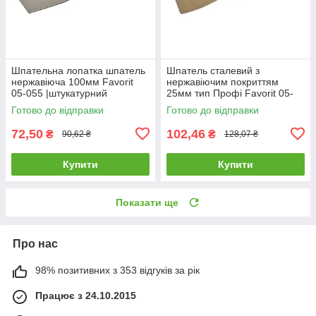
Шпательна лопатка шпатель
Шпатель сталевий з
нержавіюча 100мм Favorit
нержавіючим покриттям
05-055 |штукатурний
25мм тип Профі Favorit 05-
малярний Шпательная
180 |штукатурний малярний
Готово до відправки
Готово до відправки
лопатка шпатель
Шпатель стальной с
нержавеющая 100мм
нержавеющим
72,50
102,46
₴
₴
90,62 ₴
128,07 ₴
Купити
Купити
Показати ще
Про нас
98% позитивних з 353 відгуків за рік
Працює з 24.10.2015