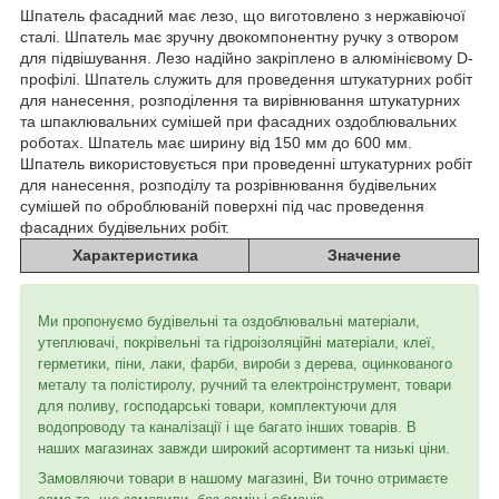
Шпатель фасадний має лезо, що виготовлено з нержавіючої
сталі. Шпатель має зручну двокомпонентну ручку з отвором
для підвішування. Лезо надійно закріплено в алюмінієвому D-
профілі. Шпатель служить для проведення штукатурних робіт
для нанесення, розподілення та вирівнювання штукатурних
та шпаклювальних сумішей при фасадних оздоблювальних
роботах. Шпатель має ширину від 150 мм до 600 мм.
Шпатель використовується при проведенні штукатурних робіт
для нанесення, розподілу та розрівнювання будівельних
сумішей по оброблюваній поверхні під час проведення
фасадних будівельних робіт.
Характеристика
Значение
Ми пропонуємо будівельні та оздоблювальні матеріали,
утеплювачі, покрівельні та гідроізоляційні матеріали, клеї,
герметики, піни, лаки, фарби, вироби з дерева, оцинкованого
металу та полістиролу, ручний та електроінструмент, товари
для поливу, господарські товари, комплектуючи для
водопроводу та каналізації і ще багато інших товарів. В
наших магазинах завжди широкий асортимент та низькі ціни.
Замовляючи товари в нашому магазині, Ви точно отримаєте