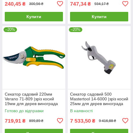
240,45
747,34
₴
₴
300,56 ₴
934,17 ₴
Купити
Купити
–20%
–20%
Секатор садовий 220мм
Секатор садовий 500
Verano 71-809 |зріз косий
Mastertool 14-6000 |зріз косий
19мм для дерев винограда
25мм для дерев винограда
кущів гілок квітів
кущів гілок квітів
Готово до відправки
В наявності
719,91
7 533,50
₴
₴
899,89 ₴
9 416,88 ₴