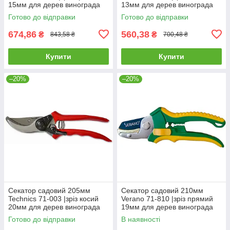
15мм для дерев винограда
13мм для дерев винограда
кущів гілок квітів
кущів гілок квітів
Готово до відправки
Готово до відправки
674,86
560,38
₴
₴
843,58 ₴
700,48 ₴
Купити
Купити
–20%
–20%
Секатор садовий 205мм
Секатор садовий 210мм
Technics 71-003 |зріз косий
Verano 71-810 |зріз прямий
20мм для дерев винограда
19мм для дерев винограда
кущів гілок квітів
кущів гілок квітів
Готово до відправки
В наявності