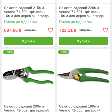
Секатор садовий 215мм
Секатор садовий 220мм
Verano 71-800 |зріз косий
Verano 71-801 |зріз косий
16мм для дерев винограда
18мм для дерев винограда
кущів гілок квітів
кущів гілок квітів
Готово до відправки
Готово до відправки
687,65
723,11
₴
₴
859,56 ₴
903,89 ₴
Купити
Купити
–20%
–20%
Секатор садовий 200мм
Секатор садовий 180мм
Verano 71-802 |зріз прямий
Verano 71-805 |зріз косий