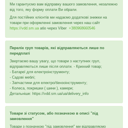
Ми гарантуємо вам відправку вашого замовлення, незалежно
від того, яку форму оплати Ви обрали.
Для постійних клієнтів ми надаємо додаткові знижки на
товари при оформленні замовлення через наш сайт
https://vdd.sm.ua
або через
Viber
+380968660546
Перелік груп товарів, які відправляються лише по
передплаті
Звертаємо вашу увагу, що товари з наступних груп,
відправляються лише після оплати. - Крихкий товар;
- Батареї для електроінструменту;
- Садові меблі;
- Запчастини для електро/бензоінструменту;
- Колеса, покришки ( шини ), камери;
Детальніше: https://vdd.sm.ua/ua/delivery_info
Товари зі статусом, або позначкою в описі "під
замовлення"
Товари з позначкою "під замовлення" ми відправляємо