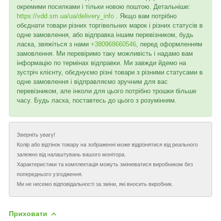
окремими посилками і тільки новою поштою. Детальніше:
https://vdd.sm.ua/ua/delivery_info
. Якщо вам потрібно
обєднати товари різних торгівельних марок і різних статусів в
одне замовлення, або відправка іншим перевізником, будь
ласка, звяжіться з нами
+380968660546
, перед оформленням
замовлення. Ми перевіримо таку можливість і надамо вам
інформацію по термінах відправки. Ми завжди йдемо на
зустріч клієнту, обєднуємо різні товари з різними статусами в
одне замовлення і відправляємо зручним для вас
перевізником, але інколи для цього потрібно трошки більше
часу. Будь ласка, поставтесь до цього з розумінням.
Зверніть увагу!
Колір або відтінок товару на зображенні може відрізнятися від реального
залежно від налаштувань вашого монітора.
Характеристики та комплектація можуть змінюватися виробником без
попереднього узгодження.
Ми не несемо відповідальності за зміни, які вносить виробник.
Приховати