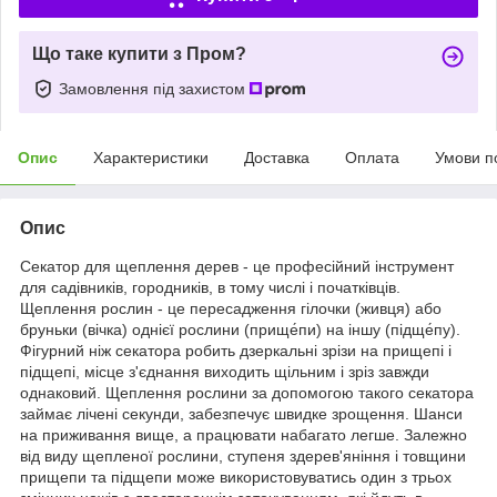
Що таке купити з Пром?
Замовлення під захистом
Опис
Характеристики
Доставка
Оплата
Умови п
Опис
Секатор для щеплення дерев - це професійний інструмент
для садівників, городників, в тому числі і початківців.
Щеплення рослин - це пересадження гілочки (живця) або
бруньки (вічка) однієї рослини (прище́пи) на іншу (підще́пу).
Фігурний ніж секатора робить дзеркальні зрізи на прищепі і
підщепі, місце з'єднання виходить щільним і зріз завжди
однаковий. Щеплення рослини за допомогою такого секатора
займає лічені секунди, забезпечує швидке зрощення. Шанси
на приживання вище, а працювати набагато легше. Залежно
від виду щепленої рослини, ступеня здерев'яніння і товщини
прищепи та підщепи може використовуватись один з трьох