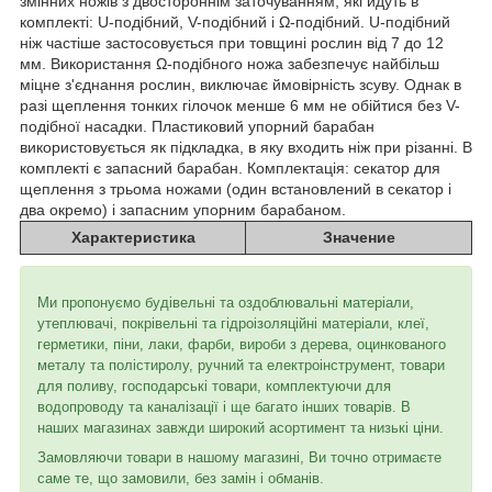
змінних ножів з двостороннім заточуванням, які йдуть в
комплекті: U-подібний, V-подібний і Ω-подібний. U-подібний
ніж частіше застосовується при товщині рослин від 7 до 12
мм. Використання Ω-подібного ножа забезпечує найбільш
міцне з'єднання рослин, виключає ймовірність зсуву. Однак в
разі щеплення тонких гілочок менше 6 мм не обійтися без V-
подібної насадки. Пластиковий упорний барабан
використовується як підкладка, в яку входить ніж при різанні. В
комплекті є запасний барабан. Комплектація: секатор для
щеплення з трьома ножами (один встановлений в секатор і
два окремо) і запасним упорним барабаном.
Характеристика
Значение
Ми пропонуємо будівельні та оздоблювальні матеріали,
утеплювачі, покрівельні та гідроізоляційні матеріали, клеї,
герметики, піни, лаки, фарби, вироби з дерева, оцинкованого
металу та полістиролу, ручний та електроінструмент, товари
для поливу, господарські товари, комплектуючи для
водопроводу та каналізації і ще багато інших товарів. В
наших магазинах завжди широкий асортимент та низькі ціни.
Замовляючи товари в нашому магазині, Ви точно отримаєте
саме те, що замовили, без замін і обманів.