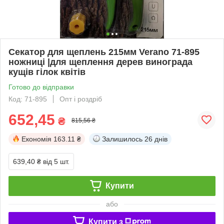
Секатор для щеплень 215мм Verano 71-895
ножниці |для щеплення дерев винограда
кущів гілок квітів
Готово до відправки
Код: 71-895
Опт і роздріб
652,45
₴
815,56 ₴
Економія
163.11 ₴
Залишилось
26 днів
639,40 ₴
від 5 шт.
Купити
або
Купити з