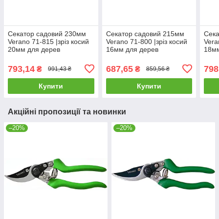
Секатор садовий 230мм
Секатор садовий 215мм
Сека
Verano 71-815 |зріз косий
Verano 71-800 |зріз косий
Vera
20мм для дерев
16мм для дерев
18мм
винограда кущів гілок
винограда кущів гілок
вино
квітів
квітів
квіті
793,14
687,65
798
₴
₴
991,43 ₴
859,56 ₴
Купити
Купити
Акційні пропозиції та новинки
–20%
–20%