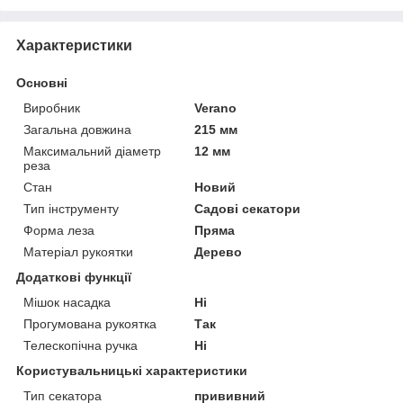
Характеристики
Основні
Виробник
Verano
Загальна довжина
215 мм
Максимальний діаметр
12 мм
реза
Стан
Новий
Тип інструменту
Садові секатори
Форма леза
Пряма
Матеріал рукоятки
Дерево
Додаткові функції
Мішок насадка
Ні
Прогумована рукоятка
Так
Телескопічна ручка
Ні
Користувальницькі характеристики
Тип секатора
прививний